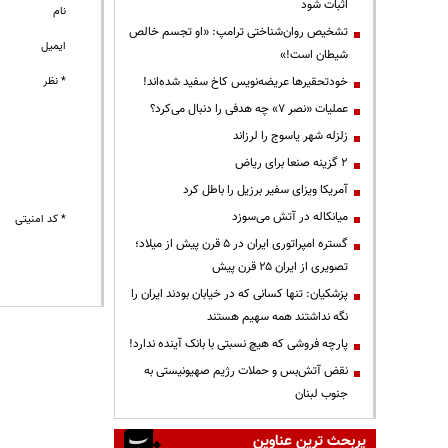
اثبات شود
نام
تشخیص روان‌شناختی ترامپ: «او تجسم خالص
ایمیل
شیطان است!»
* نظر
خودتحقیرها عریضه‌نویس کاخ سفید شده‌اند!
عملیات «نصر ۷» چه هدفی را دنبال می‌کرد؟
زلزله شهر یاسوج را لرزاند
۲ گزینه صنعا برای ریاض
آمریکا ویزای سفیر برزیل را باطل کرد
میانکاله در آتش می‌سوزد
* کد امنیتی
گستره امپراتوری ایران در ۵ قرن پیش از میلاد؛
تصویری از ایران ۲۵ قرن پیش
پزشکیان: تنها کسانی که در خیابان بودند ایران را
نگه نداشتند همه سهیم هستند
پارچه فروشی که هیچ نسبتی با بانک آینده ندارد!
نقض آتش‌بس و حملات رژیم صهیونیستی به
جنوب لبنان
پربحث ترین عناوین