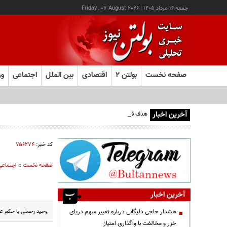
جمعه ۱۶ مرداد ۱۴۰۵
|
Friday , 07 August 2026
صفحه نخست
بولتن ۲
اقتصادی
بین الملل
اجتماعی
ور
آخرین اخبار
هدف قرار گرفتن اتاق‌ فرماندهی مزدوران عربستان در یمن
کد خبر:
۷۵۶۲۷۴
صفحه نخست
»
اجتماعی
آخرین اخبار
وحید رحمتی با حکم عل
هشدار حاجی دلیگانی درباره تغییر سهم دریای
خزر و مخالفت با واگذاری امتیاز