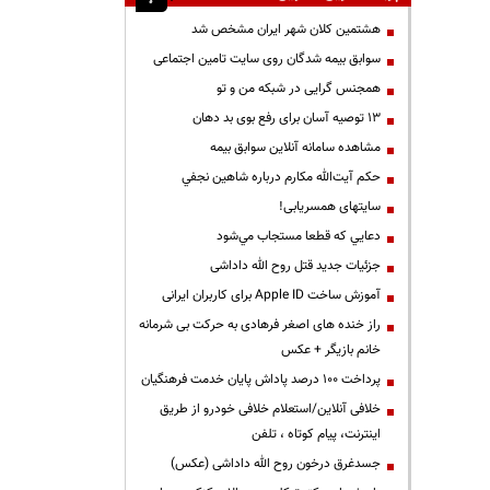
هشتمین کلان شهر ایران مشخص شد
سوابق بیمه شدگان روی سایت تامین اجتماعی
همجنس گرایی در شبکه من و تو
13 توصیه آسان برای رفع بوی بد دهان
مشاهده سامانه آنلاين سوابق بیمه
حكم آيت‌الله مكارم درباره شاهين نجفي
سایتهای همسریابی!
دعايي كه قطعا مستجاب مي‌شود
جزئیات جدید قتل روح الله داداشی
آموزش ساخت Apple ID برای کاربران ایرانی
راز خنده های اصغر فرهادی به حرکت بی شرمانه
خانم بازیگر + عکس
پرداخت ۱۰۰ درصد پاداش پایان خدمت فرهنگیان
خلافی آنلاین/استعلام خلافی خودرو از طریق
اینترنت، پیام کوتاه ، تلفن
جسدغرق درخون روح الله داداشی (عکس)