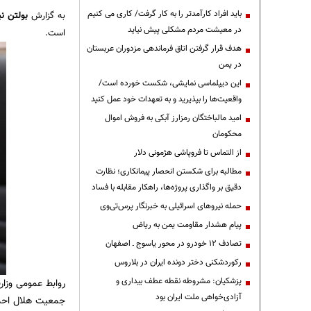
باید افراد کارآمدتر را به کار گرفت/ کاری می کنیم
به گزارش
بولتن نی
در معیشت مردم مشکلی پیش نیاید
است.
هدف قرار گرفتن اتاق‌ فرماندهی مزدوران عربستان
در یمن
این دیپلماسی نمایشی، شکست خورده است/
واقعیت‌ها را بپذیرید و به تعهدات خود عمل کنید
امید مالباختگان رمزارز آبکی به فروش اموال
محکومان
از التماس تا فروپاشی هژمونی دلار
مطالبه برای شکستن انحصار پیمانکاری؛ نظارت
دقیق بر واگذاری پروژه‌ها، راهکار مقابله با فساد
حمله نیروهای اسرائیلی به خبرنگار پرس‌تی‌وی
پیام هشدار مقاومت یمن به ریاض
تصادف ۱۲ خودرو در محور یاسوج ـ اصفهان
رکوردشکنی دختر دونده ایران در بلاروس
پزشکیان: مشروطه نقطه عطف بیداری و
روابط عمومی وزار
آزادی‌خواهی ملت ایران بود
جمعیت هلال احمر