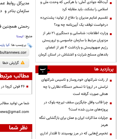
آیت‌الله جوادی آملی: با هرکس که وحدت ملی و
مدیرکل روابط عمو
اسلامی را بشکند، باید مقابله کرد
سازمان بنادر و د
تقسیم غنایم مدیران یا دفاع از تولید؛ پشت‌پرده
درخواست توقف یک آیین‌نامه چه بود؟
رحمتی همچنین فا
وزارت اطلاعات: شناسایی و دستگیری ۲۱ نفر از
منبع:
ایسنا
مزدوران مرتبط با سازمان جاسوسی و تروریستی
برچسب ها:
کیا پارس
رژیم صهیونیستی و بازداشت ۴ نفر از اعضای
باندهای مسلح شرارت و اغتشاش در استان کرمان
گزارش خطا
پربازدید ها
مطالب مرتبط
از رانت‌ شرکتهای خودروساز و تاسیس شرکتهای
۴۶ فوتی کرونا در شبانه‌روز گذشته/ ۱۶ استان کشور بدون فوتی
تراستی در اروپا تا تسخیر دستگاه نظارتی با چه
هدفی صورت گرفته است
چرا قالب وافل جایگزین سقف تیرچه بلوک در
شما می توانید مطالب 
پروژه‌های مدرن شده است؟
nnews@gmail.com
جزئیات مذاکرات ایران و عمان برای بازگشایی تنگه
هرمز
نظر شما
تخم‌مرغ‌هایی که در مرز پوسیدند تا اقتدار اداری