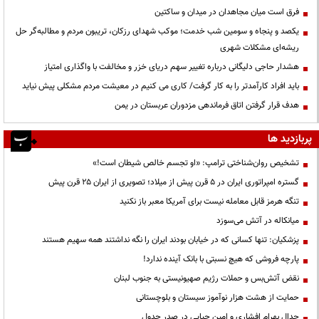
فرق است میان مجاهدان در میدان و ساکتین
یکصد و پنجاه و سومین شب خدمت؛ موکب شهدای رزکان، تریبون مردم و مطالبه‌گر حل
ریشه‌ای مشکلات شهری
هشدار حاجی دلیگانی درباره تغییر سهم دریای خزر و مخالفت با واگذاری امتیاز
باید افراد کارآمدتر را به کار گرفت/ کاری می کنیم در معیشت مردم مشکلی پیش نیاید
هدف قرار گرفتن اتاق‌ فرماندهی مزدوران عربستان در یمن
پربازدید ها
تشخیص روان‌شناختی ترامپ: «او تجسم خالص شیطان است!»
گستره امپراتوری ایران در ۵ قرن پیش از میلاد؛ تصویری از ایران ۲۵ قرن پیش
تنگه هرمز قابل معامله نیست برای آمریکا معبر باز نکنید
میانکاله در آتش می‌سوزد
پزشکیان: تنها کسانی که در خیابان بودند ایران را نگه نداشتند همه سهیم هستند
پارچه فروشی که هیچ نسبتی با بانک آینده ندارد!
نقض آتش‌بس و حملات رژیم صهیونیستی به جنوب لبنان
حمایت از هشت هزار نوآموز سیستان و بلوچستانی
جدال بهرام افشاری و امین حیایی در صدر جدول