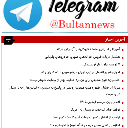
آخرین اخبار
آمریکا و اسرائیل سامانه «پیکان» را آزمایش کردند
هشدار درباره فروش حواله‌های صوری خودروهای وارداتی
۷ توصیه برای آغاز نویسندگی
احیای شن‌چاله‌های جنوب تهران درکمیسیون ماده ۵نهایی شد
خادمیان: هیچ شفیعی برای زن نزد خداوند بهتر از رضایت شوهر نیست
سربازانِ خیابانِ ظهور؛ ملتِ مبعوثِ رودسر در پاسخ به دشمن: «خیابان‌ها را به ناامیدان
نمی‌دهیم»
اعلام پایان مراسم اربعین ۱۴۰۵
توقف صادرات نفت عربستان به آمریکا
ترامپ از افشای کمبود مهمات آمریکا خشمگین است
اجازه باز شدن مسیر دوم در تنگه هرمز را نخواهیم داد