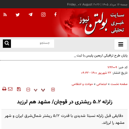
جمعه ۱۶ مرداد ۱۴۰۵
|
Friday , 07 August 2026
از
و
ته
پایان طرح ترافیکی اربعین پلیس با ثبت ۶۷ میلیون تردد
ن
نو
کد خبر:
۷۴۲۰۰۹
تاریخ انتشار:
۲۲ شهريور ۱۴۰۰ - ۰۹:۴۲
صفحه نخست
»
اجتماعی
»
حوادث و انتظامی
‍‍‍ پ
پ
زلزله ۵.۲ ریشتری در قوچان/ مشهد هم لرزید
دقایقی قبل زلزله نسبتا شدیدی با قدرت ۵/۲ ریشتر‌ شمال‌شرق ایران و شهر
مشهد را لرزاند.