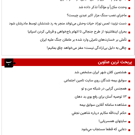
وحدت مکرّراً و مؤکّداً تذکر داده شد
ماجرای نصب سنگ مزار اکبر عبدی چیست؟
دست نزنید؛ لمس نوزاد حیات وحش می‌تواند منجر به رد شدنشان توسط مادرشان شود
بحران اینفانتینو؛ از طرح جنجالی تا اتهام باج‌خواهی و قربانی کردن اسپانیا
تأملی بر خسارت‌های نامرئی وارد شده بر عاملان جنگ علیه ایران
چاقی به دلیل بی‌ارادگی نیست؛ مغز می‌خواهد چاق بمانیم!
پربحث ترین عناوین
هشتمین کلان شهر ایران مشخص شد
سوابق بیمه شدگان روی سایت تامین اجتماعی
همجنس گرایی در شبکه من و تو
13 توصیه آسان برای رفع بوی بد دهان
مشاهده سامانه آنلاين سوابق بیمه
حكم آيت‌الله مكارم درباره شاهين نجفي
سایتهای همسریابی!
دعايي كه قطعا مستجاب مي‌شود