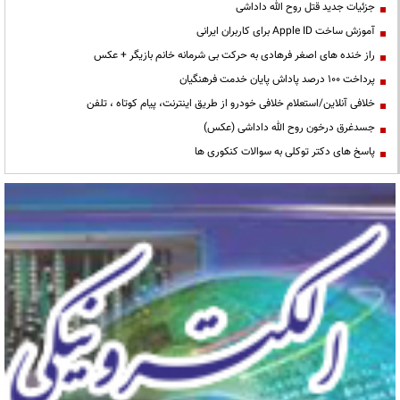
جزئیات جدید قتل روح الله داداشی
آموزش ساخت Apple ID برای کاربران ایرانی
راز خنده های اصغر فرهادی به حرکت بی شرمانه خانم بازیگر + عکس
پرداخت ۱۰۰ درصد پاداش پایان خدمت فرهنگیان
خلافی آنلاین/استعلام خلافی خودرو از طریق اینترنت، پیام کوتاه ، تلفن
جسدغرق درخون روح الله داداشی (عکس)
پاسخ های دکتر توکلی به سوالات کنکوری ها