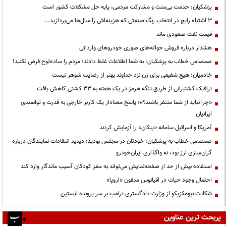
پزشکیان: خدمت بی‌منت و مشارکت مردمی، پایه حل مشکلات کشور است
3 اشتباه رایج در انتخاب رنگ صنعتی که هزینه‌اش را سال‌ها می‌پردازید...
قیمت نفت صعودی ماند
هشدار درباره فروش حواله‌های صوری خودروهای وارداتی
صمصامی خطاب به پزشکیان: به شما اطلاعات غلط دادند؛ مردم را ساده‌لوح فرض نکنید!
خادمیان: هیچ شفیعی برای زن نزد خداوند بهتر از رضایت شوهر نیست
ترافیک کشتیرانی از طریق تنگه هرمز در یک هفته به ۳۳ کشتی کاهش یافت
«چرا نباید از شما متنفر باشند؟»؛ پاسخ معنادار یک کاربر خارجی به قدرت و توانمندی
ایرانیان
آمریکا و اسرائیل سامانه «پیکان» را آزمایش کردند
صمصامی خطاب به پزشکیان: خودتان در مجلس بودید؛ دیدید انتقادات نمایندگان درباره
گران‌سازی ارز بود، نه واگذاری ایران‌خودرو
استفاده بیش از حد از صفحه‌نمایش می‌تواند به مغز کودکان آسیب ماندگار وارد کند
احتمال وجود حیات در اقیانوس مدفون «اروپا»
شکایت نیومکزیکو از وزارت دادگستری ترامپ بر سر پرونده اپستین
پربحث ترین عناوین