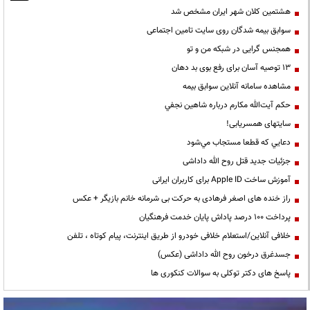
هشتمین کلان شهر ایران مشخص شد
سوابق بیمه شدگان روی سایت تامین اجتماعی
همجنس گرایی در شبکه من و تو
13 توصیه آسان برای رفع بوی بد دهان
مشاهده سامانه آنلاين سوابق بیمه
حكم آيت‌الله مكارم درباره شاهين نجفي
سایتهای همسریابی!
دعايي كه قطعا مستجاب مي‌شود
جزئیات جدید قتل روح الله داداشی
آموزش ساخت Apple ID برای کاربران ایرانی
راز خنده های اصغر فرهادی به حرکت بی شرمانه خانم بازیگر + عکس
پرداخت ۱۰۰ درصد پاداش پایان خدمت فرهنگیان
خلافی آنلاین/استعلام خلافی خودرو از طریق اینترنت، پیام کوتاه ، تلفن
جسدغرق درخون روح الله داداشی (عکس)
پاسخ های دکتر توکلی به سوالات کنکوری ها