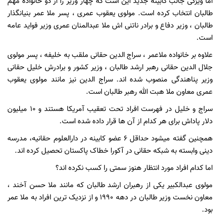
اما ویژگی جالب کابینه جدید این است که چهار وزیر را از دو خانواده مهم
طالبان انتخاب کرده است. مولوی یعقوب عمری ، پسر ملا عمر بنیانگذار
طالبان ، وزیر دفاع و برادر ناتنی اش ملا عبدالمنان عمری وزیر فواید عامه
است.
علاوه بر خانواده ملاعمر ، سراج الدین حقانی ملقب به خلیفه ، پسر مولوی
جلال الدین حقانی رهبر ارشد طالبان ، وزیر کشور و برادرش خلیل حقانی
وزیر پناهندگی منصوب شده اند. سراج الدین نیز مانند مولوی یعقوب
عمری معاون ملا هبت الله رهبر طالبان است.
سراج و خلیل در فهرست افراد تحت تعقیب آمریکا هستند و ۱۰ میلیون
دلار پاداش برای هر کدام از آن ها قرار داده شده است.
همچنین گفته میشود حداقل ۶ عضو کابینه در دارالعلوم حقانیه، مدرسه
دینی وابسته به شبکه حقانی در آکورا خطاک پاکستان تحصیل کرده اند.
اما کدام افراد مورد انتظار هنوز سمتی را کسب نکرده اند؟
مولوی عبدالکبیر یکی از رهبران ارشد طالبان که مانند ملا حسن آخند ،
معاون نخست وزیر طالبان در دهه 1990 و از نزدیک ترین افراد به ملا عمر
بود.