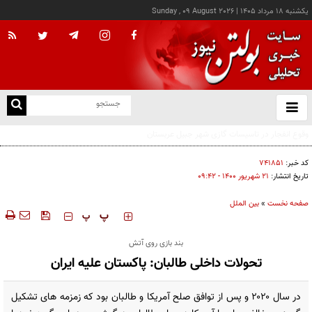
يکشنبه ۱۸ مرداد ۱۴۰۵
|
Sunday , 09 August 2026
از
و
ته
یک کشته و ۱۲ مسموم به دنبال مصرف مشروبات الکلی در نیشابور
ن
نو
کد خبر:
۷۴۱۸۵۱
تاریخ انتشار:
۲۱ شهريور ۱۴۰۰ - ۰۹:۴۲
صفحه نخست
»
بین الملل
‍‍‍ پ
پ
بند بازی روی آتش
تحولات داخلی طالبان: پاکستان علیه ایران
در سال ۲۰۲۰ و پس از توافق صلح آمریکا و طالبان بود که زمزمه های تشکیل