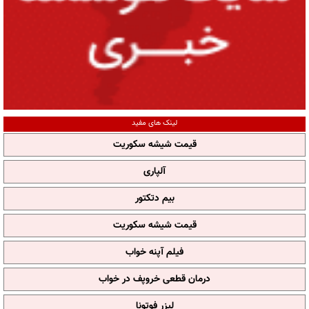
لینک های مفید
قیمت شیشه سکوریت
آلپاری
بیم دتکتور
قیمت شیشه سکوریت
فیلم آپنه خواب
درمان قطعی خروپف در خواب
لیزر فوتونا