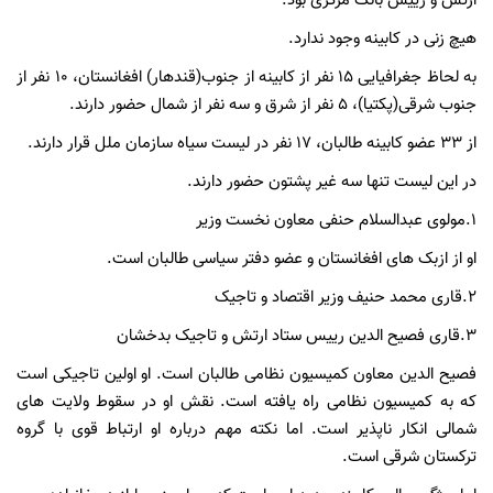
ارتش و رییس بانک مرکزی بود.
هیچ زنی در کابینه وجود ندارد.
به لحاظ جغرافیایی ۱۵ نفر از کابینه از جنوب(قندهار) افغانستان، ۱۰ نفر از
جنوب شرقی(پکتیا)، ۵ نفر از شرق و سه نفر از شمال حضور دارند.
از ۳۳ عضو کابینه طالبان، ۱۷ نفر در لیست سیاه سازمان ملل قرار دارند.
در این لیست تنها سه غیر پشتون حضور دارند.
۱.مولوی عبدالسلام حنفی معاون نخست وزیر
او از ازبک های افغانستان و عضو دفتر سیاسی طالبان است.
۲.قاری محمد حنیف وزیر اقتصاد و تاجیک
۳.قاری فصیح الدین رییس ستاد ارتش و تاجیک بدخشان
فصیح الدین معاون کمیسیون نظامی طالبان است. او اولین تاجیکی است
که به کمیسیون نظامی راه یافته است. نقش او در سقوط ولایت های
شمالی انکار ناپذیر است. اما نکته مهم درباره او ارتباط قوی با گروه
ترکستان شرقی است.