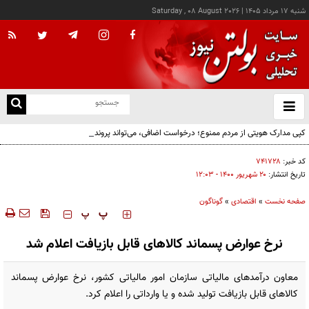
شنبه ۱۷ مرداد ۱۴۰۵
|
Saturday , 08 August 2026
از
و
ته
کپی مدارک هویتی از مردم ممنوع؛ درخواست اضافی، می‌تواند پرونده تخلف اداری به دنبال
ن
داشته باشد!
نو
کد خبر:
۷۴۱۷۲۸
تاریخ انتشار:
۲۰ شهريور ۱۴۰۰ - ۱۲:۰۳
صفحه نخست
»
اقتصادی
»
گوناگون
‍‍‍ پ
پ
نرخ عوارض پسماند کالاهای قابل بازیافت اعلام شد
معاون درآمدهای مالیاتی سازمان امور مالیاتی کشور، نرخ عوارض پسماند
کالاهای قابل بازیافت تولید شده و یا وارداتی را اعلام کرد.