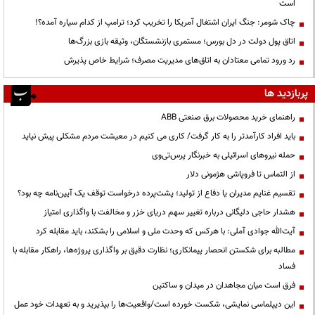
است
چاک شومر: جنگ ایران اشتغال آمریکا را تخریب کرد؛ ترامپ از کدام سیاره آمده؟!
اتاق پول دولت در دل بورس؛ مستمری بازنشستگان، وثیقه بازی بزرگ‌ها
رد ورود تمامی معتادان به اتاق‌های مدیریت مصرف؛ شرایط خاص پذیرش
پربازدید ها
راهنمای خرید محصولات برق صنعتی ABB
باید افراد کارآمدتر را به کار گرفت/ کاری می کنیم در معیشت مردم مشکلی پیش نیاید
حمله نیروهای اسرائیلی به خبرنگار پرس‌تی‌وی
از التماس تا فروپاشی هژمونی دلار
تقسیم غنایم مدیران یا دفاع از تولید؛ پشت‌پرده درخواست توقف یک آیین‌نامه چه بود؟
هشدار حاجی دلیگانی درباره تغییر سهم دریای خزر و مخالفت با واگذاری امتیاز
آیت‌الله جوادی آملی: با هرکس که وحدت ملی و اسلامی را بشکند، باید مقابله کرد
مطالبه برای شکستن انحصار پیمانکاری؛ نظارت دقیق بر واگذاری پروژه‌ها، راهکار مقابله با
فساد
فرق است میان مجاهدان در میدان و ساکتین
این دیپلماسی نمایشی، شکست خورده است/واقعیت‌ها را بپذیرید و به تعهدات خود عمل