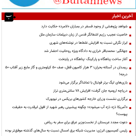
آخرین اخبار
شواهد پژوهشی از وجود فسفر در بمباران «لامرد» حکایت دارد
خاصیت عجیب رژیم اشغالگر قدس از زبان دیپلمات سازمان ملل
ابراز نگرانی نسبت به افزایش غلط‌ها در نوشته‌های شهری
جهانگیر: محمدباقر خرازی به دادگاه ویژه روحانیت احضار شد
آغاز ساخت پناهگاه و پارکینگ -پناهگاه در پایتخت
ریمـدان در آستانه بحران؛ ۳ هزار کامیون قفل، صف ۵۰ کیلومتری و گاز مایع زیر آفتاب ۵۰
درجه!
بازی‌های لیگ برتر فوتبال با تماشاگر برگزار می‌شود
دریاچه ارومیه جان گرفت؛ افزایش ۷۸ سانتی‌متری تراز
برگزاری نشست وزرای خارجه کشورهای بریکس در نیویورک
«آمریکا ذرّه ذرّه آب میشود»؛ چگونه پیشبینی رهبر شهید از افول ابرقدرت به حقیقت
پیوست؟
دعوت مجدد عربستان از نخست‌وزیر عراق برای سفر به ریاض
رئیس کمیسیون انرژی: مدیریت شبکه برق امسال نسبت به سال‌های گذشته موفق‌تر بوده