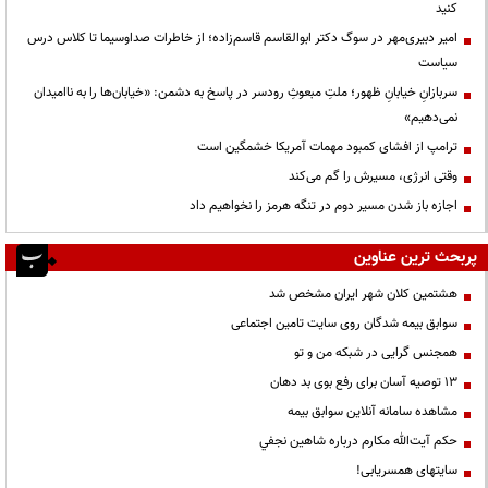
کنید
امیر دبیری‌مهر در سوگ دکتر ابوالقاسم قاسم‌زاده؛ از خاطرات صداوسیما تا کلاس درس
سیاست
سربازانِ خیابانِ ظهور؛ ملتِ مبعوثِ رودسر در پاسخ به دشمن: «خیابان‌ها را به ناامیدان
نمی‌دهیم»
ترامپ از افشای کمبود مهمات آمریکا خشمگین است
وقتی انرژی، مسیرش را گم می‌کند
اجازه باز شدن مسیر دوم در تنگه هرمز را نخواهیم داد
پربحث ترین عناوین
هشتمین کلان شهر ایران مشخص شد
سوابق بیمه شدگان روی سایت تامین اجتماعی
همجنس گرایی در شبکه من و تو
13 توصیه آسان برای رفع بوی بد دهان
مشاهده سامانه آنلاين سوابق بیمه
حكم آيت‌الله مكارم درباره شاهين نجفي
سایتهای همسریابی!