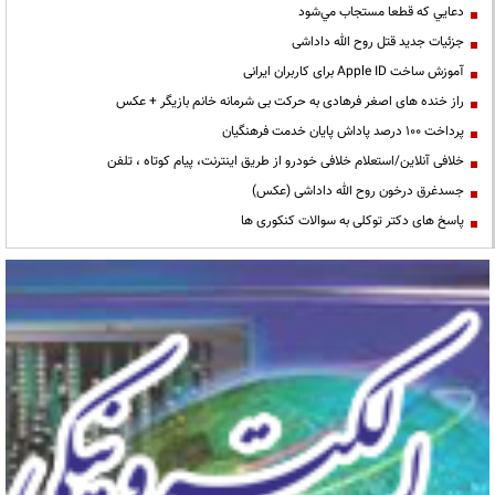
دعايي كه قطعا مستجاب مي‌شود
جزئیات جدید قتل روح الله داداشی
آموزش ساخت Apple ID برای کاربران ایرانی
راز خنده های اصغر فرهادی به حرکت بی شرمانه خانم بازیگر + عکس
پرداخت ۱۰۰ درصد پاداش پایان خدمت فرهنگیان
خلافی آنلاین/استعلام خلافی خودرو از طریق اینترنت، پیام کوتاه ، تلفن
جسدغرق درخون روح الله داداشی (عکس)
پاسخ های دکتر توکلی به سوالات کنکوری ها