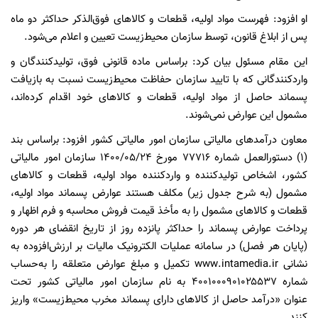
او افزود: فهرست مواد اولیه، قطعات و کالا‌های فوق‌الذکر حداکثر دو ماه
پس از ابلاغ قانون، توسط سازمان محیط‌زیست تعیین و اعلام می‌شود.
این مقام مسئول بیان کرد: براساس ماده قانونی فوق، تولیدکنندگان و
واردکنندگانی که با تایید سازمان حفاظت محیط‌زیست نسبت به بازیافت
پسماند حاصل از مواد اولیه، قطعات و کالا‌های خود اقدام کرده‌اند،
مشمول این عوارض نمی‌شوند.
معاون درآمد‌های مالیاتی سازمان امور مالیاتی کشور افزود: براساس بند
(۱) دستورالعمل شماره ۷۷۷۱۶ مورخ ۱۴۰۰/۰۵/۲۴ سازمان امور مالیاتی
کشور، اشخاص تولیدکننده و واردکننده مواد اولیه، قطعات و کالا‌های
مشمول (به شرح جدول زیر) مکلف هستند عوارض پسماند مواد اولیه،
قطعات و کالا‌های مشمول را به مأخذ قیمت فروش محاسبه و فرم اظهار و
پرداخت عوارض پسماند را حداکثر پانزده روز از تاریخ انقضای هر دوره
(پایان هر فصل) در سامانه عملیات الکترونیک مالیات بر ارزش‌افزوده به
نشانی www.intamedia.ir تکمیل و مبلغ عوارض متعلقه را به‌حساب
شماره ۴۰۰۱۰۰۰۹۰۱۰۲۵۵۳۷ به نام سازمان امور مالیاتی کشور تحت
عنوان «درآمد حاصل از کالا‌های دارای پسماند مخرب محیط‌زیست» واریز
کنند.