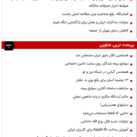
ضوابط احراز تصرفات مالکانه
انصارالله: رفع محاصره یمن مطالبه اصلی ماست
جزئیات مذاکرات ایران و عمان برای بازگشایی تنگه هرمز
کاهش دمای تهران از جمعه
پربحث ترین عناوین
هشتمین کلان شهر ایران مشخص شد
سوابق بیمه شدگان روی سایت تامین اجتماعی
همجنس گرایی در شبکه من و تو
13 توصیه آسان برای رفع بوی بد دهان
مشاهده سامانه آنلاين سوابق بیمه
حكم آيت‌الله مكارم درباره شاهين نجفي
سایتهای همسریابی!
دعايي كه قطعا مستجاب مي‌شود
جزئیات جدید قتل روح الله داداشی
آموزش ساخت Apple ID برای کاربران ایرانی