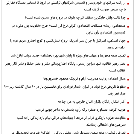
از رانت‌ شرکتهای خودروساز و تاسیس شرکتهای تراستی در اروپا تا تسخیر دستگاه نظارتی
با چه هدفی صورت گرفته است
چرا قالب وافل جایگزین سقف تیرچه بلوک در پروژه‌های مدرن شده است؟
صمصامی: ریشه مشکلات اقتصادی، گرانی نرخ ارز است/ طرح «تقویت پول ملی» در
کمیسیون اقتصادی رأی نیاورد
جهاد اسلامی: اسرائیل با چراغ سبز آمریکا، پروژه نسل‌کشی و کوچ اجباری مردم غزه را
ادامه می‌دهد
تمدید همه مجوزها و مهلت‌های ویژه تا پایان شهریور؛ بخشنامه جدید دولت ابلاغ شد
دفتر رهبر انقلاب: تنها مراجع رسمی، پایگاه اطلاع‌رسانی دفتر و دفتر حفظ و نشر آثار رهبر
انقلاب است
مدالِ اعتماد؛ روایت مدیریت آرام و نزدیک محمود خسروی‌وفا
سقوط تاریخی نرخ تولد در ایران؛ شمار نوزادان برای نخستین بار در ۶۰ سال گذشته زیر ۹۰۰
هزار نفر رفت
آغاز انتقال رایگان زائران اتباع خارجی به مرز چذابه
هزینه گزاف، دستاورد صفر؛ برگه رأی، پاسخی به ماجراجویی ترامپ
مقاومت عراق؛ بازیگری فراتر از مرزها | پهپادهای عراقی پیام بازدارندگی را به قلب
سرزمین‌های اشغالی رساندند
تعارض قوانین؛ مانع پنهان سنددار شدن بخش بزرگی از املاک/ ضرورت تجدیدنظر در