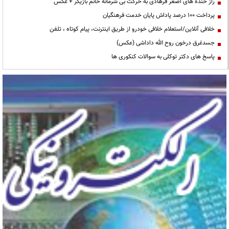
راز خنده های اصغر فرهادی به حرکت بی شرمانه خانم بازیگر + عکس
پرداخت ۱۰۰ درصد پاداش پایان خدمت فرهنگیان
خلافی آنلاین/استعلام خلافی خودرو از طریق اینترنت، پیام کوتاه ، تلفن
جسدغرق درخون روح الله داداشی (عکس)
پاسخ های دکتر توکلی به سوالات کنکوری ها