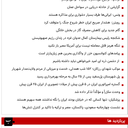
گزارشی از حادثه دریایی در سواحل عمان
ونس: ایرانی‌ها طرف بسیار دشواری برای مذاکره هستند
رویترز: هشدار صریح ایران خطر شروع جنگ را متوقف کرد
گام جدید برای کاهش مصرف گاز در بخش خانگی
شکنجه رئیس بیمارستان کمال عدوان غزه در زندان رژیم صهیونیستی
تنگه هرمز قابل معامله نیست برای آمریکا معبر باز نکنید
پیامدهای کنوانسیون خزر از واگذاری بحرین هم زیان‌بارتر است
از دشمن ذره ای امید خیرخواهی نباید داشته باشیم
موکب شهدای رزکان؛ ۱۵۲ شب همدلی، خدمت و میزبانی از مردم ولایت‌مدار شهریار
پل شهرستان پل‌سفید پس از ۲۵ سال به مرحله بهره‌برداری رسید
گستره امپراتوری ایران در ۵ قرن پیش از میلاد؛ تصویری از ایران ۲۵ قرن پیش
وحدت مکرّراً و مؤکّداً تذکر داده شد
پزشکیان: تنها کسانی که در خیابان بودند ایران را نگه نداشتند همه سهیم هستند
نشست چهارجانبه سعودی، پاکستان، مصر و ترکیه با تاکید بر کنترل تنش‌ها
پربازدید ها