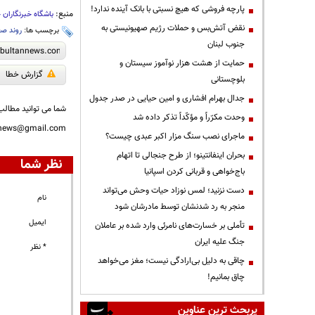
پارچه فروشی که هیچ نسبتی با بانک آینده ندارد!
منبع:
باشگاه خبرنگاران 
نقض آتش‌بس و حملات رژیم صهیونیستی به
برچسب ها:
روند ص
جنوب لبنان
حمایت از هشت هزار نوآموز سیستان و
گزارش خطا
بلوچستانی
جدال بهرام افشاری و امین حیایی در صدر جدول
شما می توانید مطالب 
وحدت مکرّراً و مؤکّداً تذکر داده شد
nnews@gmail.com
ماجرای نصب سنگ مزار اکبر عبدی چیست؟
بحران اینفانتینو؛ از طرح جنجالی تا اتهام
نظر شما
باج‌خواهی و قربانی کردن اسپانیا
دست نزنید؛ لمس نوزاد حیات وحش می‌تواند
نام
منجر به رد شدنشان توسط مادرشان شود
ایمیل
تأملی بر خسارت‌های نامرئی وارد شده بر عاملان
جنگ علیه ایران
* نظر
چاقی به دلیل بی‌ارادگی نیست؛ مغز می‌خواهد
چاق بمانیم!
پربحث ترین عناوین