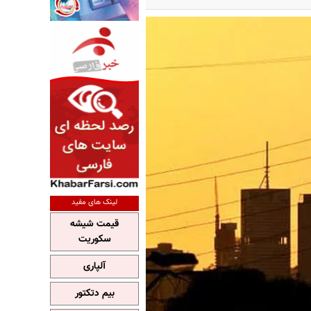
لینک های مفید
قیمت شیشه
سکوریت
آلپاری
بیم دتکتور