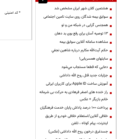
هشتمین کلان شهر ایران مشخص شد
* کد امنیتی
سوابق بیمه شدگان روی سایت تامین اجتماعی
همجنس گرایی در شبکه من و تو
13 توصیه آسان برای رفع بوی بد دهان
مشاهده سامانه آنلاين سوابق بیمه
حكم آيت‌الله مكارم درباره شاهين نجفي
سایتهای همسریابی!
دعايي كه قطعا مستجاب مي‌شود
جزئیات جدید قتل روح الله داداشی
آموزش ساخت Apple ID برای کاربران ایرانی
راز خنده های اصغر فرهادی به حرکت بی شرمانه
خانم بازیگر + عکس
پرداخت ۱۰۰ درصد پاداش پایان خدمت فرهنگیان
خلافی آنلاین/استعلام خلافی خودرو از طریق
اینترنت، پیام کوتاه ، تلفن
جسدغرق درخون روح الله داداشی (عکس)