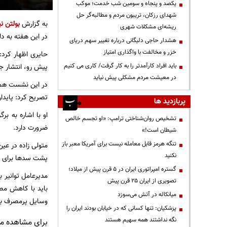
یکصد و پنجاه و سومین شب خدمت؛ موکب
شهدای رزکان، تریبون مردم و مطالبه‌گر حل
به گزارش
بولتن نی
ریشه‌ای مشکلات شهری
در این هفته به د
هشدار حاجی دلیگانی درباره تغییر سهم دریای
خزر و مخالفت با واگذاری امتیاز
حایری اظهار کرد:
باید افراد کارآمدتر را به کار گرفت/ کاری می کنیم
پیش رو، انتشار جد
در معیشت مردم مشکلی پیش نیاید
در این نشست همچن
تصریح کرد: پایدار
پربازدید ها
او با اشاره به ب
تشخیص روان‌شناختی ترامپ: «او تجسم خالص
ضرورت دارد.
شیطان است!»
تنگه هرمز قابل معامله نیست برای آمریکا معبر باز
متولی زاده در عین
نکنید
پشت سد‌ها برای مص
گستره امپراتوری ایران در ۵ قرن پیش از میلاد؛
مدیرعامل توانیر ب
تصویری از ایران ۲۵ قرن پیش
میانکاله در آتش می‌سوزد
وسایل پرمصرف برقی در ساعات بعد از ظهر (۱۲
پزشکیان: تنها کسانی که در خیابان بودند ایران را
نگه نداشتند همه سهیم هستند
برای مشاهده مطا