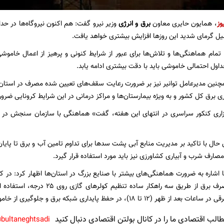
وز
، همایون حایری معاون
برق و انرژی
وزیر نیرو گفت: هم اکنون نیروگاه‌ها در حداک
لیل گرمای شدید این روز‌ها افزایش بیشتری خواهد یافت.
 تمام هماهنگی‌ها و تلاش‌ها برای عبور از شرایط کنونی و پرهیز از اعمال خامو
اول احتمالی خاموشی باید با دقت بیشتری ادامه یابد.
ین مدیرعامل توانیر نیز بر ضرورت رعایت سقف‌های تعیین شده مصرف در استان‌ها
ی برق کل کشور و به ویژه بیمارستان‌ها و مراکز درمانی در این شرایط کرونایی ضرور
رگزاری کنکور سراسری در انتهای این هفته، گفت» هماهنگی با سازمان سنجش در ج
 حال با تاکید بر مدیریت منابع آبی پشت سد‌ها برای تداوم تامین آب و برق تا پای
ارف شرب و آبیاری کشاورزی نیز باید مورد استفاده قرار گیرد.
ا اشاره به ضرورت هماهنگی‌های بیشتر با صنایع بزرگ در استان‌ها اظهار کرد: در ک
باید با کاهش مصرف برق از طریق سه راهک
 تا ۱۸)، در حفظ پایداری شبکه برق و جلوگیری از خاموشی کمک کنیم.
لب اقتصادی ما را در کانال بولتن اقتصادی دنبال کنید
bultaneghtsadi@