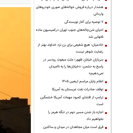
هشدار درباره فروش حواله‌های صوری خودروهای
وارداتی
۷ توصیه برای آغاز نویسندگی
احیای شن‌چاله‌های جنوب تهران درکمیسیون ماده
۵نهایی شد
خادمیان: هیچ شفیعی برای زن نزد خداوند بهتر از
رضایت شوهر نیست
سربازانِ خیابانِ ظهور؛ ملتِ مبعوثِ رودسر در
پاسخ به دشمن: «خیابان‌ها را به ناامیدان
نمی‌دهیم»
اعلام پایان مراسم اربعین ۱۴۰۵
توقف صادرات نفت عربستان به آمریکا
ترامپ از افشای کمبود مهمات آمریکا خشمگین
است
اجازه باز شدن مسیر دوم در تنگه هرمز را
نخواهیم داد
فرق است میان مجاهدان در میدان و ساکتین