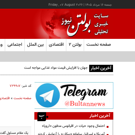
جمعه ۱۶ مرداد ۱۴۰۵
|
Friday , 07 August 2026
صفحه نخست
بولتن ۲
اقتصادی
بین الملل
اجتماعی
ور
آخرین اخبار
کد خبر:
۷۲۹۹۰۷
صفحه نخست
»
اقتصادی
آخرین اخبار
احتمال وجود حیات در اقیانوس مدفون «اروپا»
یک مقام مسئول گفت: هم
آمریکا و اسرائیل سامانه «پیکان» را آزمایش کردند