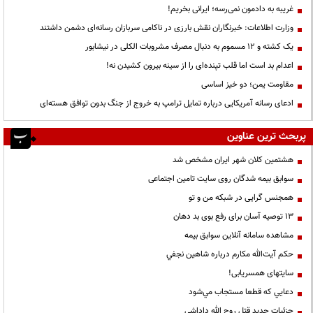
غریبه به دادمون نمی‌رسه؛ ایرانی بخریم!
وزارت اطلاعات: خبرنگاران نقش بارزی در ناکامی سربازان رسانه‌ای دشمن داشتند
یک کشته و ۱۲ مسموم به دنبال مصرف مشروبات الکلی در نیشابور
اعدام بد است اما قلب تپنده‌ای را از سینه بیرون کشیدن نه!
مقاومت یمن؛ دو خیز اساسی
ادعای رسانه آمریکایی درباره تمایل ترامپ به خروج از جنگ بدون توافق هسته‌ای
پربحث ترین عناوین
هشتمین کلان شهر ایران مشخص شد
سوابق بیمه شدگان روی سایت تامین اجتماعی
همجنس گرایی در شبکه من و تو
13 توصیه آسان برای رفع بوی بد دهان
مشاهده سامانه آنلاين سوابق بیمه
حكم آيت‌الله مكارم درباره شاهين نجفي
سایتهای همسریابی!
دعايي كه قطعا مستجاب مي‌شود
جزئیات جدید قتل روح الله داداشی