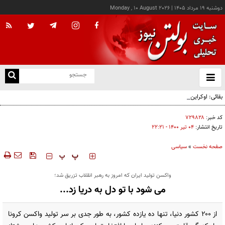
دوشنبه ۱۹ مرداد ۱۴۰۵
|
Monday , 10 August 2026
از
و
ته
بقائی: اوکراین جبران نکند، جبران می‌کنیم
ن
نو
کد خبر:
۷۲۹۸۲۸
تاریخ انتشار:
۰۴ تير ۱۴۰۰ - ۲۲:۲۱
صفحه نخست
»
سیاسی
‍‍‍ پ
پ
واکسن تولید ایران که امروز به رهبر انقلاب تزریق شد؛
می شود با تو دل به دریا زد...
از ۲۰۰ کشور دنیا، تنها ده یازده کشور، به طور جدی بر سر تولید واکسن کرونا