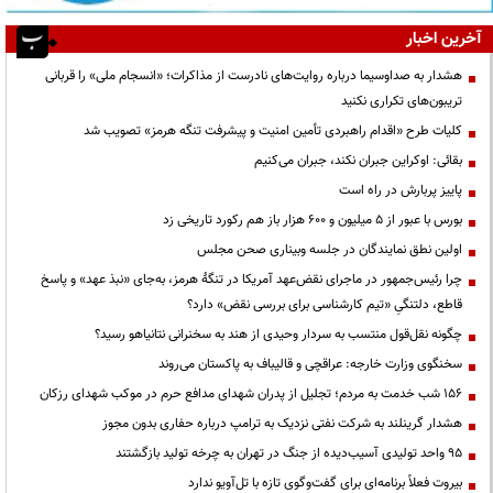
آخرین اخبار
هشدار به صداوسیما درباره روایت‌های نادرست از مذاکرات؛ «انسجام ملی» را قربانی
تریبون‌های تکراری نکنید
کلیات طرح «اقدام راهبردی تأمین امنیت و پیشرفت تنگه هرمز» تصویب شد
بقائی: اوکراین جبران نکند، جبران می‌کنیم
پاییز پربارش در راه است
بورس با عبور از ۵ میلیون و ۶۰۰ هزار باز هم رکورد تاریخی زد
اولین نطق نمایندگان در جلسه وبیناری صحن مجلس
چرا رئیس‌جمهور در ماجرای نقض‌عهد آمریکا در تنگهٔ هرمز، به‌جای «نبذ عهد» و پاسخ
قاطع، دلتنگیِ «تیم کارشناسی برای بررسی نقض» دارد؟
چگونه نقل‌قول منتسب به سردار وحیدی از هند به سخنرانی نتانیاهو رسید؟
سخنگوی وزارت خارجه: عراقچی و قالیباف به پاکستان می‌روند
۱۵۶ شب خدمت به مردم؛ تجلیل از پدران شهدای مدافع حرم در موکب شهدای رزکان
هشدار گرینلند به شرکت نفتی نزدیک به ترامپ درباره حفاری بدون مجوز
95 واحد تولیدی آسیب‌دیده از جنگ در تهران به چرخه تولید بازگشتند
بیروت فعلاً برنامه‌ای برای گفت‌وگوی تازه با تل‌آویو ندارد