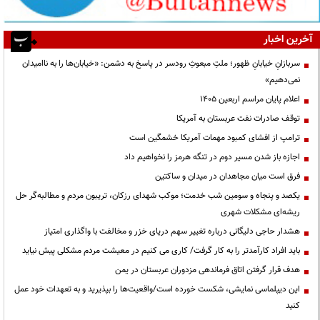
آخرین اخبار
سربازانِ خیابانِ ظهور؛ ملتِ مبعوثِ رودسر در پاسخ به دشمن: «خیابان‌ها را به ناامیدان
نمی‌دهیم»
اعلام پایان مراسم اربعین ۱۴۰۵
توقف صادرات نفت عربستان به آمریکا
ترامپ از افشای کمبود مهمات آمریکا خشمگین است
اجازه باز شدن مسیر دوم در تنگه هرمز را نخواهیم داد
فرق است میان مجاهدان در میدان و ساکتین
یکصد و پنجاه و سومین شب خدمت؛ موکب شهدای رزکان، تریبون مردم و مطالبه‌گر حل
ریشه‌ای مشکلات شهری
هشدار حاجی دلیگانی درباره تغییر سهم دریای خزر و مخالفت با واگذاری امتیاز
باید افراد کارآمدتر را به کار گرفت/ کاری می کنیم در معیشت مردم مشکلی پیش نیاید
هدف قرار گرفتن اتاق‌ فرماندهی مزدوران عربستان در یمن
این دیپلماسی نمایشی، شکست خورده است/واقعیت‌ها را بپذیرید و به تعهدات خود عمل
کنید