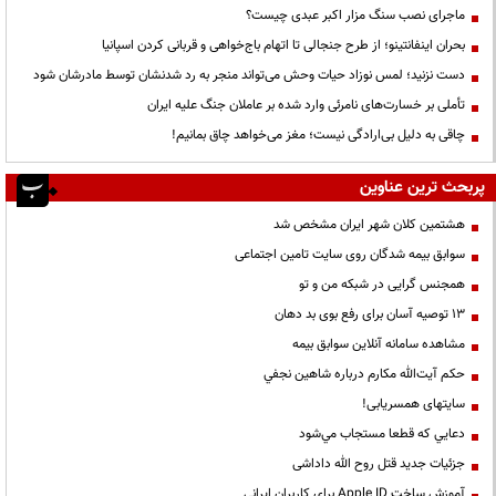
ماجرای نصب سنگ مزار اکبر عبدی چیست؟
بحران اینفانتینو؛ از طرح جنجالی تا اتهام باج‌خواهی و قربانی کردن اسپانیا
دست نزنید؛ لمس نوزاد حیات وحش می‌تواند منجر به رد شدنشان توسط مادرشان شود
تأملی بر خسارت‌های نامرئی وارد شده بر عاملان جنگ علیه ایران
چاقی به دلیل بی‌ارادگی نیست؛ مغز می‌خواهد چاق بمانیم!
پربحث ترین عناوین
هشتمین کلان شهر ایران مشخص شد
سوابق بیمه شدگان روی سایت تامین اجتماعی
همجنس گرایی در شبکه من و تو
13 توصیه آسان برای رفع بوی بد دهان
مشاهده سامانه آنلاين سوابق بیمه
حكم آيت‌الله مكارم درباره شاهين نجفي
سایتهای همسریابی!
دعايي كه قطعا مستجاب مي‌شود
جزئیات جدید قتل روح الله داداشی
آموزش ساخت Apple ID برای کاربران ایرانی