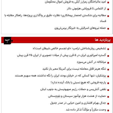
امید مالباختگان رمزارز آبکی به فروش اموال محکومان
از التماس تا فروپاشی هژمونی دلار
مطالبه برای شکستن انحصار پیمانکاری؛ نظارت دقیق بر واگذاری پروژه‌ها، راهکار مقابله با
فساد
حمله نیروهای اسرائیلی به خبرنگار پرس‌تی‌وی
پربازدید ها
تشخیص روان‌شناختی ترامپ: «او تجسم خالص شیطان است!»
گستره امپراتوری ایران در ۵ قرن پیش از میلاد؛ تصویری از ایران ۲۵ قرن پیش
میانکاله در آتش می‌سوزد
تنگه هرمز قابل معامله نیست برای آمریکا معبر باز نکنید
پزشکیان: تنها کسانی که در خیابان بودند ایران را نگه نداشتند همه سهیم هستند
پارچه فروشی که هیچ نسبتی با بانک آینده ندارد!
نقض آتش‌بس و حملات رژیم صهیونیستی به جنوب لبنان
حمایت از هشت هزار نوآموز سیستان و بلوچستانی
جدال بهرام افشاری و امین حیایی در صدر جدول
وحدت مکرّراً و مؤکّداً تذکر داده شد