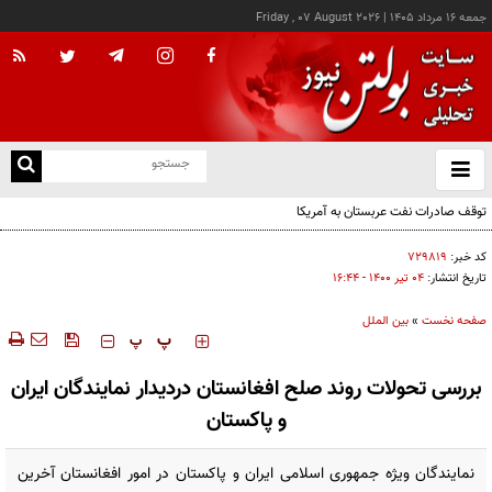
جمعه ۱۶ مرداد ۱۴۰۵
|
Friday , 07 August 2026
از
و
ته
توقف صادرات نفت عربستان به آمریکا
ن
نو
کد خبر:
۷۲۹۸۱۹
تاریخ انتشار:
۰۴ تير ۱۴۰۰ - ۱۶:۴۴
صفحه نخست
»
بین الملل
‍‍‍ پ
پ
بررسی تحولات روند صلح افغانستان دردیدار نمایندگان ایران
و پاکستان
نمایندگان ویژه جمهوری اسلامی ایران و پاکستان در امور افغانستان آخرین