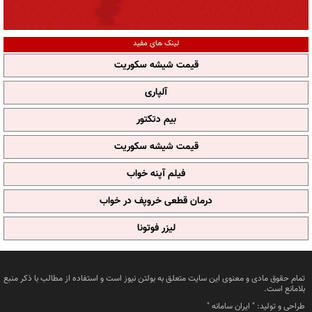
لینک های مفید
قیمت شیشه سکوریت
آلپاری
بیم دتکتور
قیمت شیشه سکوریت
فیلم آپنه خواب
درمان قطعی خروپف در خواب
لیزر فوتونا
تمام حقوق مادی و معنوی این سایت متعلق به بولتن نیوز است و استفاده از مطالب با ذکر منبع
بلامانع است.
طراحی و تولید: "
ایران سامانه
"