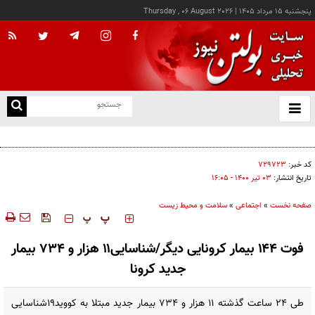
پنجشنبه ۱۵ مرداد ۱۴۰۵
|
Thursday , 06 August 2026
از
و
ته
افزایش ۷۰ درصدی یارانه مراکز توانبخشی
ن
نو
کد خبر:
۷۲۹۷۲۳
تاریخ انتشار:
۰۳ تير ۱۴۰۰ - ۱۶:۰۵
صفحه نخست
»
اجتماعی
»
سلامت و محیط زیست
‍‍‍ پ
پ
فوت ۱۴۴ بیمار کرونایی دیگر/شناسایی۱۱ هزار و ۷۳۴ بیمار
جدید کرونا
طی ۲۴ ساعت گذشته ۱۱ هزار و ۷۳۴ بیمار جدید مبتلا به کووید۱۹شناسایی