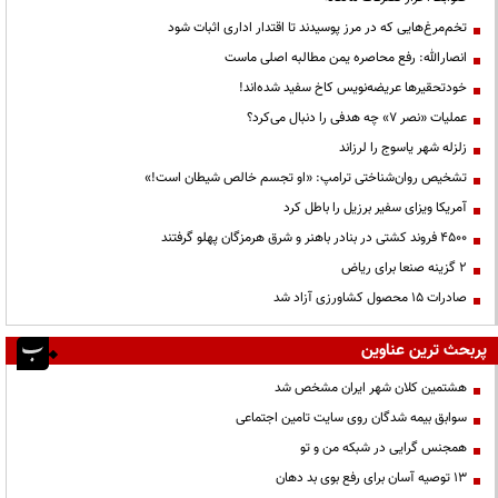
تخم‌مرغ‌هایی که در مرز پوسیدند تا اقتدار اداری اثبات شود
انصارالله: رفع محاصره یمن مطالبه اصلی ماست
خودتحقیرها عریضه‌نویس کاخ سفید شده‌اند!
عملیات «نصر ۷» چه هدفی را دنبال می‌کرد؟
زلزله شهر یاسوج را لرزاند
تشخیص روان‌شناختی ترامپ: «او تجسم خالص شیطان است!»
آمریکا ویزای سفیر برزیل را باطل کرد
۴۵۰۰ فروند کشتی در بنادر باهنر و شرق هرمزگان پهلو گرفتند
۲ گزینه صنعا برای ریاض
صادرات ۱۵ محصول کشاورزی آزاد شد
پربحث ترین عناوین
هشتمین کلان شهر ایران مشخص شد
سوابق بیمه شدگان روی سایت تامین اجتماعی
همجنس گرایی در شبکه من و تو
13 توصیه آسان برای رفع بوی بد دهان