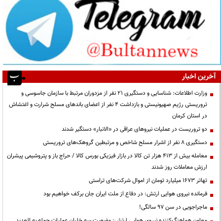
آخرین اخبار
وزارت اطلاعات: شناسایی و دستگیری ۲۱ نفر از مزدوران مرتبط با سازمان جاسوسی و
تروریستی رژیم صهیونیستی و بازداشت ۴ نفر از اعضای باندهای مسلح شرارت و اغتشاش
در استان کرمان
دو تروریست در عملیات نیروهای عراقی در «الانبار» دستگیر شدند
دستگیری ۸ نفر از اشرار مسلح شاخص و مرتبطین گروهک‌های تروریستی
معامله بیش از ۴۱۳ هزار تن کالا در بازار فیزیکی بورس کالا / حراج باز و پتروشیمی پیشران
ارزش معاملات روز شدند
تهاتر ۱۶۷۳ میلیارد تومان از اموال شرکت‌های تراستی
فرمانده نیروی هوایی ارتش: در دفاع از ملت ایران جان برکف خواهیم بود
ماجراجویی در سن ۹۷ سالگی!
معاون هماهنگ‌کننده نیروی هوایی ارتش: وضعیت سه خلبان عملیات حمله به العدید