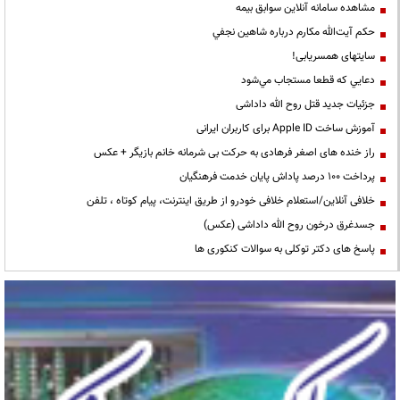
مشاهده سامانه آنلاين سوابق بیمه
حكم آيت‌الله مكارم درباره شاهين نجفي
سایتهای همسریابی!
دعايي كه قطعا مستجاب مي‌شود
جزئیات جدید قتل روح الله داداشی
آموزش ساخت Apple ID برای کاربران ایرانی
راز خنده های اصغر فرهادی به حرکت بی شرمانه خانم بازیگر + عکس
پرداخت ۱۰۰ درصد پاداش پایان خدمت فرهنگیان
خلافی آنلاین/استعلام خلافی خودرو از طریق اینترنت، پیام کوتاه ، تلفن
جسدغرق درخون روح الله داداشی (عکس)
پاسخ های دکتر توکلی به سوالات کنکوری ها