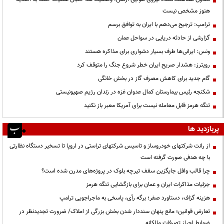
هنوز مشخص نیست
ترامپ: ترجیح می‌دهم با ایران به توافق برسم
گزارشی از حادثه دریایی در سواحل عمان
ونس: ایرانی‌ها طرف بسیار دشواری برای مذاکره هستند
رویترز: هشدار صریح ایران خطر شروع جنگ را متوقف کرد
گام جدید برای کاهش مصرف گاز در بخش خانگی
شکنجه رئیس بیمارستان کمال عدوان غزه در زندان رژیم صهیونیستی
تنگه هرمز قابل معامله نیست برای آمریکا معبر باز نکنید
پربازدید ها
از رانت‌ شرکتهای خودروساز و تاسیس شرکتهای تراستی در اروپا تا تسخیر دستگاه نظارتی
با چه هدفی صورت گرفته است
چرا قالب وافل جایگزین سقف تیرچه بلوک در پروژه‌های مدرن شده است؟
جزئیات مذاکرات ایران و عمان برای بازگشایی تنگه هرمز
هزینه گزاف، دستاورد صفر؛ برگه رأی، پاسخی به ماجراجویی ترامپ
تعارض قوانین؛ مانع پنهان سنددار شدن بخش بزرگی از املاک/ ضرورت تجدیدنظر در
ضوابط احراز تصرفات مالکانه