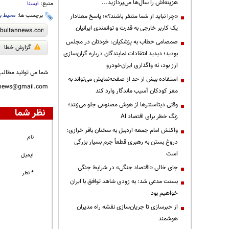
هزینه‌اش را سال‌ها می‌پردازید...
منبع:
ایسنا
برچسب ها:
محیط با
«چرا نباید از شما متنفر باشند؟»؛ پاسخ معنادار
یک کاربر خارجی به قدرت و توانمندی ایرانیان
صمصامی خطاب به پزشکیان: خودتان در مجلس
گزارش خطا
بودید؛ دیدید انتقادات نمایندگان درباره گران‌سازی
ارز بود، نه واگذاری ایران‌خودرو
شما می توانید مطالب 
استفاده بیش از حد از صفحه‌نمایش می‌تواند به
nnews@gmail.com
مغز کودکان آسیب ماندگار وارد کند
وقتی دیتاسنترها از هوش مصنوعی جلو می‌زنند؛
نظر شما
زنگ خطر برای اقتصاد AI
واکنش امام جمعه اردبیل به سخنان باقر خرازی:
نام
دروغ بستن به رهبری قطعاً جرم بسیار بزرگی
است
ایمیل
جای خالی «اقتصاد جنگی» در شرایط جنگی
* نظر
بسنت مدعی شد: به زودی شاهد توافق با ایران
خواهیم بود
از خبرسازی تا جریان‌سازی نقشه راه مدیران
هوشمند