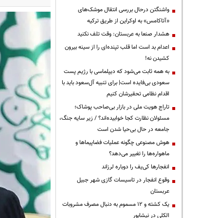
واشنگتن درحال بررسی انتقال موشک‌های
«آتاکامس» به اوکراین از طریق ترکیه
هشدار صنعا به عربستان: وقت تلف نکنید
اعدام بد است اما قلب تپنده‌ای را از سینه بیرون
کشیدن نه!
به همه ثابت می‌شود که دیپلماسی با رژیم پست
سعودی بی‌فایده است| برای تنبیه آل‌سعود باید با
اقدام نظامی تحقیرشان کنیم
تاراج هویت ملی در بازار بی‌صاحب پوشاک؛
مسئولان نظارت کجا خوابیده‌اند؟ / زیر سایه جنگ،
جامعه در حال بی‌حیا شدن است
هوش مصنوعی چگونه عملیات فضاپیماها و
ماهواره‌ها را تغییر می‌دهد؟
انفجارها کی‌یف را دوباره لرزاند
وقوع انفجار در تاسیسات گازی شهر جبیل
عربستان
یک کشته و ۱۲ مسموم به دنبال مصرف مشروبات
الکلی در نیشابور