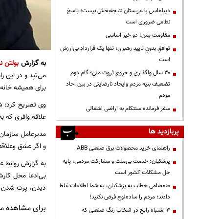
دیپلماسی با عربستان نتیجه‌بخش نیست؛ پاسخ
نظامی ضروری است
مقاومت یمن؛ دو خیز اساسی
توافقِ بدونِ تاییدِ رهبری؛ تنها یک قراردادِ بی‌ارزش
است
به گزارش
بولتن نی
۳۰ سال واگذاری و خروج ثروت ملی؛ گام دوم
می‌تپد و در این 
تضعیف بنیه مردم وایجاد نارضایتی در بین احاد
برای همیشه خانه‌
مردم
وی تصریح کرد: شا
سفر فرمانده سنتکام به اراضی اشغالی
علاقه وافری که به
پربازدید ها
مدیرعامل سازمان 
و اگر عشق وعلاقه
راهنمای خرید محصولات برق صنعتی ABB
پزشکیان: خدمت بی‌منت و مشارکت مردمی، پایه
به گزارش روابط ع
حل مشکلات کشور است
بی‌ادعا محل کار
صمصامی خطاب به پزشکیان: به شما اطلاعات غلط
دیدن، پرت شدن از
دادند؛ مردم را ساده‌لوح فرض نکنید!
برای مشاهده مطا
3 اشتباه رایج در انتخاب رنگ صنعتی که