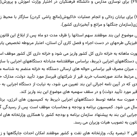
۵- شش درصد (%۶) برای نوسازی مدارس و دانشگاه فرهنگیان در اختیار وزارت آموزش و 
۶- سه درصد (%۳) برای بیابان زدائی و انجام عملیات خاکپوش(مالچ پاشی کردن) سازگار با مح
ی(سازمان جنگلها و مراتع و آبخیزداری کشور).
 موضوع این بند موظفند سهم استانها را ظرف مدت دو ماه پس از ابلاغ این قانون به
یزیکی طرحهای در دست اجراء و فصل کاری آن استان، اعتبار مربوطه تخصیص یابد
ورت ماهانه به خزانه داری کل کشور واریز می شود و خزانه داری کل کشور موظف است
دستگاههای اجرایی ذیربط، براساس موافقتنامه متبادله دستگاههای اجرایی با ساز
، میزان مصرف قیر براساس حواله های ارسالی دستگاه به خزانه منضم به شناسه مع
ی مرتبط مانند صورتحساب خرید قیر از شرکتهای قیرساز مورد تأیید دولت، مدارک ح
دی که در آیین نامه اجرائی این بند تعیین می شود، به نیابت از دستگاه اجرایی به
قیر مورد تأیید دولت) و در سقف سهمیه های موضوع این بند واریز کند.
ه صورت سه ماهه توسط دستگاههای اجرایی ذیربط به کمیسیون های انرژی، برن
سال می شود. کمیسیون برنامه و بودجه و محاسبات موظف است پس از رسیدگی گزا
اجرایی این بند به پیشنهاد سازمان برنامه و بودجه کشور با همکاری وزارتخانه های
قانون به تصویب هیات وزیران می رسد.
به موجب بند الحاقی ۲ تبصره یک، وزارتخانه های نفت و کشور موظفند امکان احداث جایگا