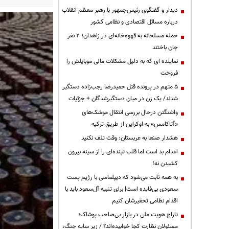
دیدار و گفتگوی رئیس‌جمهور با رهبر معظم انقلاب
درباره مسائل اقتصادی و نظامی کشور
حمله مسلحانه به قهوه‌خانه‌ای در زاهدان؛ ۲ نفر
جان باختند
نماینده ای که به دلیل مشکلات مالی موبایلش را
فروخت
۵ متهم در پرونده قتل حمیدرضا رجب‌زاده دستگیر
شدند/ یک زن در میان دستگیرشدگان + جزئیات
واشنگتن درحال بررسی انتقال موشک‌های
«آتاکامس» به اوکراین از طریق ترکیه
هشدار صنعا به عربستان: وقت تلف نکنید
اعدام بد است اما قلب تپنده‌ای را از سینه بیرون
کشیدن نه!
به همه ثابت می‌شود که دیپلماسی با رژیم پست
سعودی بی‌فایده است| برای تنبیه آل‌سعود باید با
اقدام نظامی تحقیرشان کنیم
تاراج هویت ملی در بازار بی‌صاحب پوشاک؛
مسئولان نظارت کجا خوابیده‌اند؟ / زیر سایه جنگ،