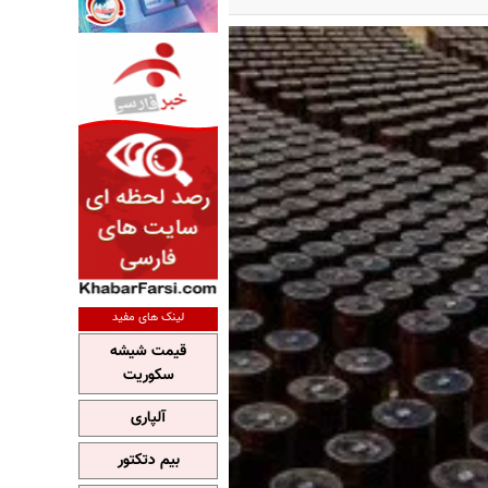
لینک های مفید
قیمت شیشه
سکوریت
آلپاری
بیم دتکتور