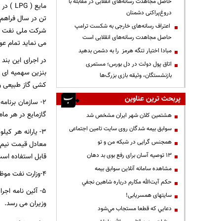
حاصل مجاهدت رسانه‌های انقلابی در مقابله با
دروغ‌پراکنی دشمنان
تن در سال فراهم ک
اعتراف رسانه‌های خارجی به شکست ترامپ
شرکت ملی نفت ایر
حاصل مجاهدت رسانه‌های انقلابی است
می نماید تمام عو
مبادا اختیار تنگه هرمز را به دشمن بدهید
اتاق پول دولت در دل بورس؛ مستمری
بنزین سهمیه ای تع
بازنشستگان، وثیقه بازی بزرگ‌ها
کشی گاز طبیعی و باقیمانده آن مطابق جدول ت
پربحث ترین عناوین
گازمایع در هر ما
هشتمین کلان شهر ایران مشخص شد
سوابق بیمه شدگان روی سایت تامین اجتماعی
۳- یارانه هر کی
همجنس گرایی در شبکه من و تو
13 توصیه آسان برای رفع بوی بد دهان
قابل استفاده است
مشاهده سامانه آنلاين سوابق بیمه
۴-وزارت نفت موظف است خودروهای دارای اولویت برای استفاده از سوخت مایع و همچنین میزان کارمزد جایگاه های توزیع آن را تعیین نماید.
حكم آيت‌الله مكارم درباره شاهين نجفي
۵- آئین نامه ا
سایتهای همسریابی!
وزیران می رسد.
دعايي كه قطعا مستجاب مي‌شود