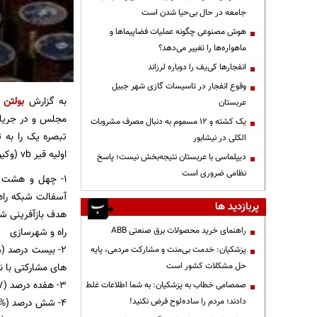
جامعه در حال بی‌حیا شدن است
هوش مصنوعی چگونه عملیات فضاپیماها و
ماهواره‌ها را تغییر می‌دهد؟
انفجارها کی‌یف را دوباره لرزاند
وقوع انفجار در تاسیسات گازی شهر جبیل
به گزارش
بولتن ن
عربستان
مجلس و در جریان
یک کشته و ۱۲ مسموم به دنبال مصرف مشروبات
الکلی در نیشابور
اولیه قیر vb (وکیوم باتوم) به این شکل هزینه می‌شود:
دیپلماسی با عربستان نتیجه‌بخش نیست؛ پاسخ
نظامی ضروری است
آسفالت شبکه راه
پربازدید ها
هدف بازآفرینی ش
راهنمای خرید محصولات برق صنعتی ABB
راه و شهرسازی
پزشکیان: خدمت بی‌منت و مشارکت مردمی، پایه
حل مشکلات کشور است
های مشارکتی با ن
۳- هفده درصد (۱۷%) برای آسفالت معابر شهرها در اختیار وزارت کشور(سازمان امور شهرداریها و دهیاری های کشور)
صمصامی خطاب به پزشکیان: به شما اطلاعات غلط
دادند؛ مردم را ساده‌لوح فرض نکنید!
۴- شش درصد (%۶) برای مصرف پایگاهها و پاسگاهها و راههای بین مزارع در اختیار بسیج سازندگی سپاه