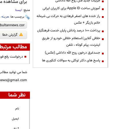
جزئیات جدید قتل روح الله داداشی
برای مشاهده مطا
آموزش ساخت Apple ID برای کاربران ایرانی
منبع:
ایسنا
راز خنده های اصغر فرهادی به حرکت بی شرمانه
برچسب ها:
هزینه
،
خانم بازیگر + عکس
پرداخت ۱۰۰ درصد پاداش پایان خدمت فرهنگیان
گزارش خطا
خلافی آنلاین/استعلام خلافی خودرو از طریق
اینترنت، پیام کوتاه ، تلفن
مطالب مرتبط
جسدغرق درخون روح الله داداشی (عکس)
درخواست رفع فوری و آنی دو ۲ مانع بزرگ تولید و صادرات هی
پاسخ های دکتر توکلی به سوالات کنکوری ها
شما می توانید مطالب 
nnews@gmail.com
نظر شما
نام
ایمیل
* نظر