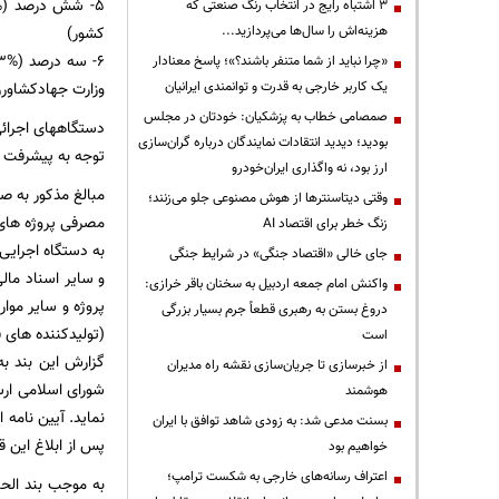
3 اشتباه رایج در انتخاب رنگ صنعتی که
هزینه‌اش را سال‌ها می‌پردازید...
کشور)
«چرا نباید از شما متنفر باشند؟»؛ پاسخ معنادار
یک کاربر خارجی به قدرت و توانمندی ایرانیان
وزارت جهادکشاورز
صمصامی خطاب به پزشکیان: خودتان در مجلس
دستگاههای اجرائی
بودید؛ دیدید انتقادات نمایندگان درباره گران‌سازی
توجه به پیشرفت ف
ارز بود، نه واگذاری ایران‌خودرو
مبالغ مذکور به ص
وقتی دیتاسنترها از هوش مصنوعی جلو می‌زنند؛
مصرفی پروژه های 
زنگ خطر برای اقتصاد AI
به دستگاه اجرایی
جای خالی «اقتصاد جنگی» در شرایط جنگی
و سایر اسناد مال
واکنش امام جمعه اردبیل به سخنان باقر خرازی:
پروژه و سایر موار
دروغ بستن به رهبری قطعاً جرم بسیار بزرگی
(تولیدکننده های 
است
گزارش این بند ب
از خبرسازی تا جریان‌سازی نقشه راه مدیران
شورای اسلامی ار
هوشمند
نماید. آیین نامه 
بسنت مدعی شد: به زودی شاهد توافق با ایران
پس از ابلاغ این 
خواهیم بود
اعتراف رسانه‌های خارجی به شکست ترامپ؛