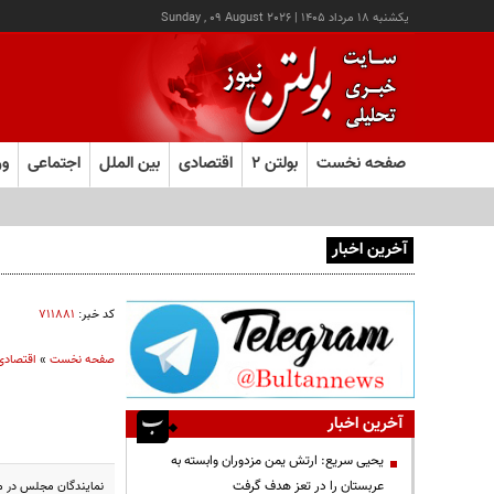
يکشنبه ۱۸ مرداد ۱۴۰۵
|
Sunday , 09 August 2026
صفحه نخست
بولتن ۲
اقتصادی
بین الملل
اجتماعی
ور
آخرین اخبار
عامل افزایش قبوض آب و برق برخی مشترکان چه بود؟
کد خبر:
۷۱۱۸۸۱
صفحه نخست
»
اقتصادی
آخرین اخبار
یحیی سریع: ارتش یمن مزدوران وابسته به
عربستان را در تعز هدف گرفت
نمایندگان مجلس در مصوبه‌ای نحوه هزینه کرد ۴ 