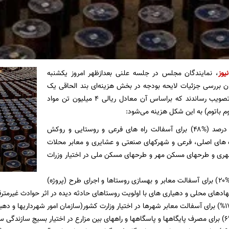
یوز
،
نمایندگان‌ مجلس در جلسه علنی بعدازظهر امروز یکشنبه
 بررسی جزئیات لایحه بودجه در بخش هزینه‌ای بند الحاقی یک
تبصره یک را به تصویب رساندند که براساس آن معادل ریالی ۴ میلیون تن مواد
۱- چهل و هشت درصد (%۴۸) برای آسفالت راه های فرعی و روستایی و روکش
 های اصلی، فرعی و شهرکهای صنعتی و عشایری و معابر محلات
هری و طرحهای مسکن مهر و طرحهای مسکن ملی در اختیار وزرات
۲- بیست درصد (%۲۰) برای آسفالت معابر و بهسازی روستاها و اجرای طرح (پروژه)
هادهای محلی و دهیاری های با اولویت روستاهای حادثه دیده در اثر حوادث غیرمترقب