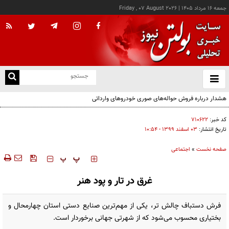
جمعه ۱۶ مرداد ۱۴۰۵
|
Friday , 07 August 2026
از
و
ته
۷ توصیه برای آغاز نویسندگی
ن
نو
کد خبر:
۷۱۰۶۲۲
تاریخ انتشار:
۰۳ اسفند ۱۳۹۹ - ۱۰:۵۴
صفحه نخست
»
اجتماعی
‍‍‍ پ
پ
غرق در تار و پود هنر
فرش دستباف چالش تر، یکی از مهم‌ترین صنایع دستی استان چهارمحال و
بختیاری محسوب می‌شود که از شهرتی جهانی برخوردار است.