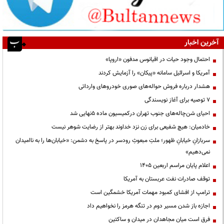
آخرین اخبار
احتمال وجود حیات در اقیانوس مدفون «اروپا»
آمریکا و اسرائیل سامانه «پیکان» را آزمایش کردند
هشدار درباره فروش حواله‌های صوری خودروهای وارداتی
۷ توصیه برای آغاز نویسندگی
احیای شن‌چاله‌های جنوب تهران درکمیسیون ماده ۵نهایی شد
خادمیان: هیچ شفیعی برای زن نزد خداوند بهتر از رضایت شوهر نیست
سربازانِ خیابانِ ظهور؛ ملتِ مبعوثِ رودسر در پاسخ به دشمن: «خیابان‌ها را به ناامیدان
نمی‌دهیم»
اعلام پایان مراسم اربعین ۱۴۰۵
توقف صادرات نفت عربستان به آمریکا
ترامپ از افشای کمبود مهمات آمریکا خشمگین است
اجازه باز شدن مسیر دوم در تنگه هرمز را نخواهیم داد
فرق است میان مجاهدان در میدان و ساکتین