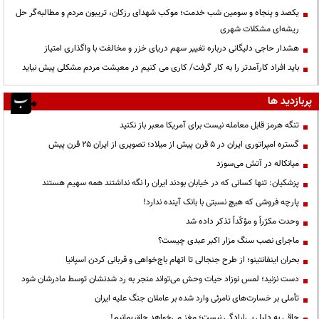
یکصد و پنجاه و سومین شب خدمت؛ موکب شهدای رزکان، تریبون مردم و مطالبه‌گر حل
ریشه‌ای مشکلات شهری
هشدار حاجی دلیگانی درباره تغییر سهم دریای خزر و مخالفت با واگذاری امتیاز
باید افراد کارآمدتر را به کار گرفت/ کاری می کنیم در معیشت مردم مشکلی پیش نیاید
پربازدید ها
تنگه هرمز قابل معامله نیست برای آمریکا معبر باز نکنید
گستره امپراتوری ایران در ۵ قرن پیش از میلاد؛ تصویری از ایران ۲۵ قرن پیش
میانکاله در آتش می‌سوزد
پزشکیان: تنها کسانی که در خیابان بودند ایران را نگه نداشتند همه سهیم هستند
پارچه فروشی که هیچ نسبتی با بانک آینده ندارد!
وحدت مکرّراً و مؤکّداً تذکر داده شد
ماجرای نصب سنگ مزار اکبر عبدی چیست؟
بحران اینفانتینو؛ از طرح جنجالی تا اتهام باج‌خواهی و قربانی کردن اسپانیا
دست نزنید؛ لمس نوزاد حیات وحش می‌تواند منجر به رد شدنشان توسط مادرشان شود
تأملی بر خسارت‌های نامرئی وارد شده بر عاملان جنگ علیه ایران
چاقی به دلیل بی‌ارادگی نیست؛ مغز می‌خواهد چاق بمانیم!