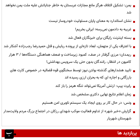
یمن: تشکیل ائتلاف هرگز مانع مجازات عربستان به خاطر جنایاتش علیه ملت یمن نخواهد
شد
نشان استاندارد به معنای پایان مسئولیت خودروساز نیست
غریبه به دادمون نمی‌رسه؛ ایرانی بخریم!
بسته اینترنت رایگان برای خبرنگاران فعال شد
با اعتراف یکی از متهمان، ابعاد تازه‌ای از پرونده ربایش و قتل حمیدرضا رجب‌زاده آشکار شد
ریمـدان؛ مرزی گرفتار در صف، کمبود زیرساخت و ضعف هماهنگی دستگاه‌ها / ۳ هزار
کامیون در انتظار، رانندگان بدون حتی یک سرویس بهداشتی!
تایید هشدارهای گذشته بولتن نیوز توسط سخنگوی قوه قضائیه در خصوص کارت های
بارزگانی و اجاره ای که به بحران ارزی رسیده اند
رابرت پیپ: ارتش آمریکا نمی‌تواند تنگه هرمز را باز کند
زمان اعلام نتایج نهایی دکتری مشخص شد
ونس: در حال کار بر روی ایجاد یک سیستم ناوبری امن هستیم
گزارش «خبر شهر» از تداوم فعالیت موکب شهدای رزکان در اجتماع بزرگ مردم ولایت‌مدار
شهرستان شهریار
پربازدید ها