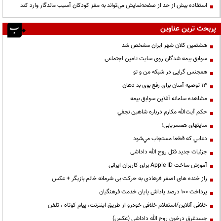
استفاده بیش از حد از صفحه‌نمایش می‌تواند به مغز کودکان آسیب ماندگار وارد کند
پربحث ترین عناوین
هشتمین کلان شهر ایران مشخص شد
سوابق بیمه شدگان روی سایت تامین اجتماعی
همجنس گرایی در شبکه من و تو
13 توصیه آسان برای رفع بوی بد دهان
مشاهده سامانه آنلاين سوابق بیمه
حكم آيت‌الله مكارم درباره شاهين نجفي
سایتهای همسریابی!
دعايي كه قطعا مستجاب مي‌شود
جزئیات جدید قتل روح الله داداشی
آموزش ساخت Apple ID برای کاربران ایرانی
راز خنده های اصغر فرهادی به حرکت بی شرمانه خانم بازیگر + عکس
پرداخت ۱۰۰ درصد پاداش پایان خدمت فرهنگیان
خلافی آنلاین/استعلام خلافی خودرو از طریق اینترنت، پیام کوتاه ، تلفن
جسدغرق درخون روح الله داداشی (عکس)