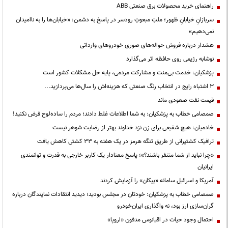
راهنمای خرید محصولات برق صنعتی ABB
سربازانِ خیابانِ ظهور؛ ملتِ مبعوثِ رودسر در پاسخ به دشمن: «خیابان‌ها را به ناامیدان
نمی‌دهیم»
هشدار درباره فروش حواله‌های صوری خودروهای وارداتی
نوشابه رژیمی روی حافظه اثر می‌گذارد
پزشکیان: خدمت بی‌منت و مشارکت مردمی، پایه حل مشکلات کشور است
3 اشتباه رایج در انتخاب رنگ صنعتی که هزینه‌اش را سال‌ها می‌پردازید...
قیمت نفت صعودی ماند
صمصامی خطاب به پزشکیان: به شما اطلاعات غلط دادند؛ مردم را ساده‌لوح فرض نکنید!
خادمیان: هیچ شفیعی برای زن نزد خداوند بهتر از رضایت شوهر نیست
ترافیک کشتیرانی از طریق تنگه هرمز در یک هفته به ۳۳ کشتی کاهش یافت
«چرا نباید از شما متنفر باشند؟»؛ پاسخ معنادار یک کاربر خارجی به قدرت و توانمندی
ایرانیان
آمریکا و اسرائیل سامانه «پیکان» را آزمایش کردند
صمصامی خطاب به پزشکیان: خودتان در مجلس بودید؛ دیدید انتقادات نمایندگان درباره
گران‌سازی ارز بود، نه واگذاری ایران‌خودرو
احتمال وجود حیات در اقیانوس مدفون «اروپا»