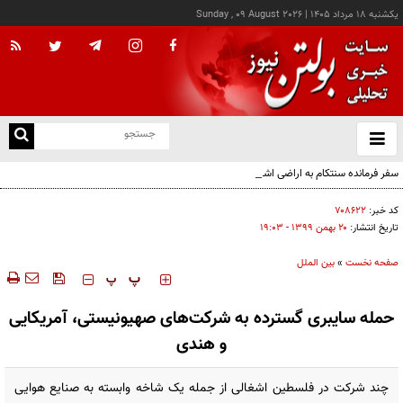
يکشنبه ۱۸ مرداد ۱۴۰۵
|
Sunday , 09 August 2026
از
و
ته
سفر فرمانده سنتکام به اراضی اشغالی
ن
نو
کد خبر:
۷۰۸۶۲۲
تاریخ انتشار:
۲۰ بهمن ۱۳۹۹ - ۱۹:۰۳
صفحه نخست
»
بین الملل
‍‍‍ پ
پ
حمله سایبری گسترده به شرکت‌های‌ صهیونیستی، آمریکایی
و هندی
چند شرکت در فلسطین اشغالی از جمله یک شاخه وابسته به صنایع هوایی