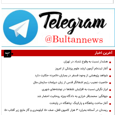
آخرین اخبار
هشدار نسبت به وقوع تندباد در تهران
آغاز ثبت‌نام آزمون ارشد علوم پزشکی از امروز
شواهد پژوهشی از وجود فسفر در بمباران «لامرد» حکایت دارد
خاصیت عجیب رژیم اشغالگر قدس از زبان دیپلمات سازمان ملل
ابراز نگرانی نسبت به افزایش غلط‌ها در نوشته‌های شهری
جهانگیر: محمدباقر خرازی به دادگاه ویژه روحانیت احضار شد
آغاز ساخت پناهگاه و پارکینگ -پناهگاه در پایتخت
ریمـدان در آستانه بحران؛ ۳ هزار کامیون قفل، صف ۵۰ کیلومتری و گاز مایع زیر آفتاب ۵۰