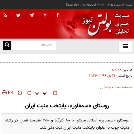
شنبه ۱۷ مرداد ۱۴۰۵
|
Saturday , 08 August 2026
از
و
ته
خاصیت عجیب رژیم اشغالگر قدس از زبان دیپلمات سازمان ملل
ن
نو
کد خبر:
۷۰۴۱۴۳
تاریخ انتشار:
۲۶ دی ۱۳۹۹ - ۱۲:۲۴
صفحه نخست
»
اجتماعی
‍‍‍ پ
پ
روستای «سمقاور»، پایتخت منبت ایران
‌روستای «سمقاور» استان مرکزی با ۸۰ کارگاه و ۳۵۰ هنرمند فعال در رشته
منبت چوب به عنوان پایتخت منبت ایران ثبت ملی شد.