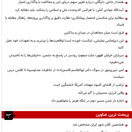
هشدار حاجی دلیگانی درباره تغییر سهم دریای خزر و مخالفت با واگذاری امتیاز
آیت‌الله جوادی آملی: با هرکس که وحدت ملی و اسلامی را بشکند، باید مقابله کرد
مطالبه برای شکستن انحصار پیمانکاری؛ نظارت دقیق بر واگذاری پروژه‌ها، راهکار مقابله با
فساد
فرق است میان مجاهدان در میدان و ساکتین
این دیپلماسی نمایشی، شکست خورده است/واقعیت‌ها را بپذیرید و به تعهدات خود عمل
کنید
سربازانِ خیابانِ ظهور؛ ملتِ مبعوثِ رودسر در پاسخ به دشمن: «خیابان‌ها را به ناامیدان
نمی‌دهیم»
امیر دبیری‌مهر در سوگ دکتر ابوالقاسم قاسم‌زاده؛ از خاطرات صداوسیما تا کلاس درس
سیاست
ترامپ از افشای کمبود مهمات آمریکا خشمگین است
وقتی انرژی، مسیرش را گم می‌کند
اجازه باز شدن مسیر دوم در تنگه هرمز را نخواهیم داد
پربحث ترین عناوین
هشتمین کلان شهر ایران مشخص شد