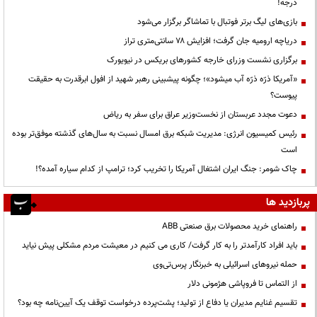
درجه!
بازی‌های لیگ برتر فوتبال با تماشاگر برگزار می‌شود
دریاچه ارومیه جان گرفت؛ افزایش ۷۸ سانتی‌متری تراز
برگزاری نشست وزرای خارجه کشورهای بریکس در نیویورک
«آمریکا ذرّه ذرّه آب میشود»؛ چگونه پیشبینی رهبر شهید از افول ابرقدرت به حقیقت
پیوست؟
دعوت مجدد عربستان از نخست‌وزیر عراق برای سفر به ریاض
رئیس کمیسیون انرژی: مدیریت شبکه برق امسال نسبت به سال‌های گذشته موفق‌تر بوده
است
چاک شومر: جنگ ایران اشتغال آمریکا را تخریب کرد؛ ترامپ از کدام سیاره آمده؟!
پربازدید ها
راهنمای خرید محصولات برق صنعتی ABB
باید افراد کارآمدتر را به کار گرفت/ کاری می کنیم در معیشت مردم مشکلی پیش نیاید
حمله نیروهای اسرائیلی به خبرنگار پرس‌تی‌وی
از التماس تا فروپاشی هژمونی دلار
تقسیم غنایم مدیران یا دفاع از تولید؛ پشت‌پرده درخواست توقف یک آیین‌نامه چه بود؟