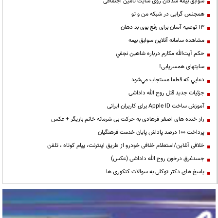
سوابق بیمه شدگان روی سایت تامین اجتماعی
همجنس گرایی در شبکه من و تو
13 توصیه آسان برای رفع بوی بد دهان
مشاهده سامانه آنلاين سوابق بیمه
حكم آيت‌الله مكارم درباره شاهين نجفي
سایتهای همسریابی!
دعايي كه قطعا مستجاب مي‌شود
جزئیات جدید قتل روح الله داداشی
آموزش ساخت Apple ID برای کاربران ایرانی
راز خنده های اصغر فرهادی به حرکت بی شرمانه خانم بازیگر + عکس
پرداخت ۱۰۰ درصد پاداش پایان خدمت فرهنگیان
خلافی آنلاین/استعلام خلافی خودرو از طریق اینترنت، پیام کوتاه ، تلفن
جسدغرق درخون روح الله داداشی (عکس)
پاسخ های دکتر توکلی به سوالات کنکوری ها