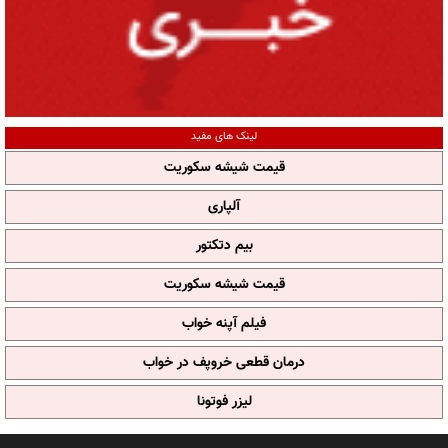
لینک های مفید
قیمت شیشه سکوریت
آلپاری
بیم دتکتور
قیمت شیشه سکوریت
فیلم آپنه خواب
درمان قطعی خروپف در خواب
لیزر فوتونا