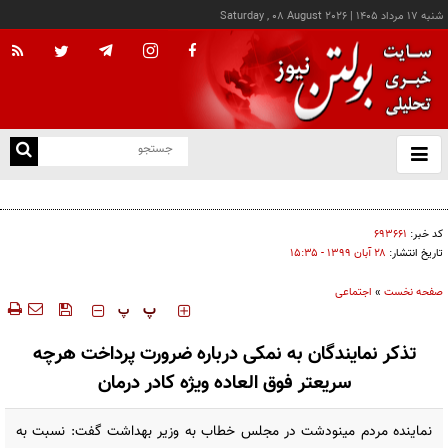
شنبه ۱۷ مرداد ۱۴۰۵
|
Saturday , 08 August 2026
از
و
ته
اعتراف رسانه‌های خارجی به شکست ترامپ؛ حاصل مجاهدت رسانه‌های انقلابی در مقابله با
ن
دروغ‌پراکنی دشمنان
نو
کد خبر:
۶۹۳۶۶۱
تاریخ انتشار:
۲۸ آبان ۱۳۹۹ - ۱۵:۳۵
صفحه نخست
»
اجتماعی
‍‍‍ پ
پ
تذکر نمایندگان به نمکی درباره ضرورت پرداخت هرچه
سریعتر فوق العاده ویژه کادر درمان
نماینده مردم مینودشت در مجلس خطاب به وزیر بهداشت گفت: نسبت به