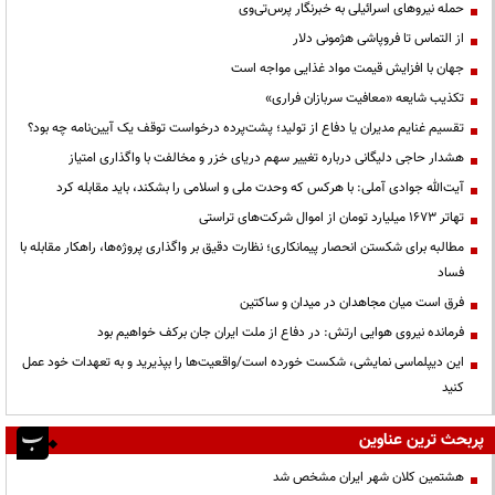
حمله نیروهای اسرائیلی به خبرنگار پرس‌تی‌وی
از التماس تا فروپاشی هژمونی دلار
جهان با افزایش قیمت مواد غذایی مواجه است
تکذیب شایعه «معافیت سربازان فراری»
تقسیم غنایم مدیران یا دفاع از تولید؛ پشت‌پرده درخواست توقف یک آیین‌نامه چه بود؟
هشدار حاجی دلیگانی درباره تغییر سهم دریای خزر و مخالفت با واگذاری امتیاز
آیت‌الله جوادی آملی: با هرکس که وحدت ملی و اسلامی را بشکند، باید مقابله کرد
تهاتر ۱۶۷۳ میلیارد تومان از اموال شرکت‌های تراستی
مطالبه برای شکستن انحصار پیمانکاری؛ نظارت دقیق بر واگذاری پروژه‌ها، راهکار مقابله با
فساد
فرق است میان مجاهدان در میدان و ساکتین
فرمانده نیروی هوایی ارتش: در دفاع از ملت ایران جان برکف خواهیم بود
این دیپلماسی نمایشی، شکست خورده است/واقعیت‌ها را بپذیرید و به تعهدات خود عمل
کنید
پربحث ترین عناوین
هشتمین کلان شهر ایران مشخص شد