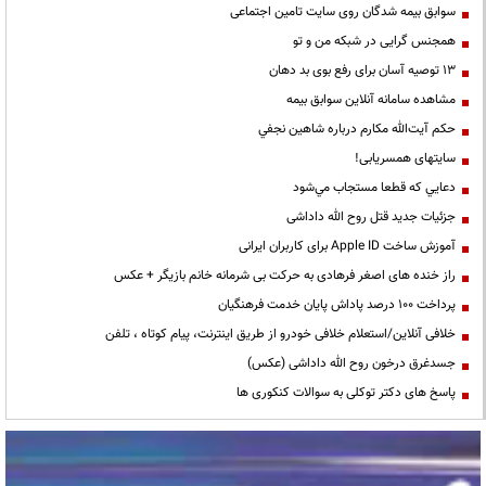
سوابق بیمه شدگان روی سایت تامین اجتماعی
همجنس گرایی در شبکه من و تو
13 توصیه آسان برای رفع بوی بد دهان
مشاهده سامانه آنلاين سوابق بیمه
حكم آيت‌الله مكارم درباره شاهين نجفي
سایتهای همسریابی!
دعايي كه قطعا مستجاب مي‌شود
جزئیات جدید قتل روح الله داداشی
آموزش ساخت Apple ID برای کاربران ایرانی
راز خنده های اصغر فرهادی به حرکت بی شرمانه خانم بازیگر + عکس
پرداخت ۱۰۰ درصد پاداش پایان خدمت فرهنگیان
خلافی آنلاین/استعلام خلافی خودرو از طریق اینترنت، پیام کوتاه ، تلفن
جسدغرق درخون روح الله داداشی (عکس)
پاسخ های دکتر توکلی به سوالات کنکوری ها