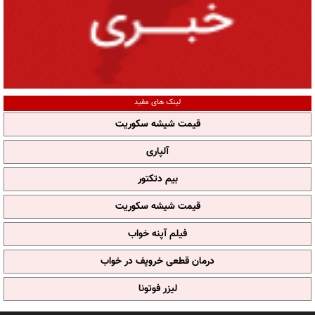
لینک های مفید
قیمت شیشه سکوریت
آلپاری
بیم دتکتور
قیمت شیشه سکوریت
فیلم آپنه خواب
درمان قطعی خروپف در خواب
لیزر فوتونا