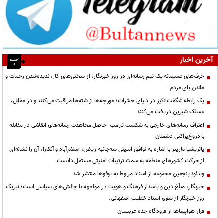
آخرین اخبار
حرف‌های صمیمانه یک تیم رسانه‌ای در روز خبرنگار؛ از سختی‌های کار، ندیده‌شدن زحمات و
ماندن پای مردم
یک رابطه شگفت‌انگیز در دنیای حشرات؛ مورچه‌ها از شته‌ها مراقبت می‌کنند و در مقابل،
عسلک شیرین دریافت می‌کنند
اعتراف رسانه‌های خارجی به شکست ترامپ؛ حاصل مجاهدت رسانه‌های انقلابی در مقابله
با دروغ‌پراکنی دشمنان
پاتریشیا مارینز با اشاره به توافق امنیتی سه‌جانبه ریاض، اسلام‌آباد و آنکارا، آن را نشانه‌ای
از حرکت کشورهای منطقه به سمت ترتیبات امنیتی مستقل دانست
ویدئو؛ پنجمین مجموعه از اسناد مربوط به یوفوها منتشر شد
خبرنگار، مبلّغ دین و پاسدار فرهنگ و هویت در مواجهه با چالش‌های سیاسی است؛ تبریک
روز خبرنگار از سوی استاد خطیب اصفهانی.
فرار هواپیماها از فرودگاه جده عربستان