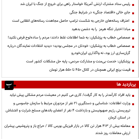
رئیس ستاد مشترک ارتش آمریکا خواستار راهی برای خروج از جنگ با ایران شد
جای خالی «اقتصاد جنگی» در شرایط جنگی
اعتراف رسانه‌های خارجی به شکست ترامپ حاصل مجاهدت رسانه‌های انقلابی است
مبادا اختیار تنگه هرمز را به دشمن بدهید
صمصامی خطاب به پزشکیان: به شما اطلاعات غلط دادند؛ مردم را ساده‌لوح فرض نکنید!
صمصامی خطاب به پزشکیان: خودتان در مجلس بودید؛ دیدید انتقادات نمایندگان درباره
گران‌سازی ارز بود، نه واگذاری ایران‌خودرو
پزشکیان: خدمت بی‌منت و مشارکت مردمی، پایه حل مشکلات کشور است
قیمت‌ برنج ایرانی همچنان در کانال ۴۵۰ تا ۵۵۰ هزار تومان
پربازدید ها
باید افراد کارآمدتر را به کار گرفت/ کاری می کنیم در معیشت مردم مشکلی پیش نیاید
وزارت اطلاعات: شناسایی و دستگیری ۲۱ نفر از مزدوران مرتبط با سازمان جاسوسی و
تروریستی رژیم صهیونیستی و بازداشت ۴ نفر از اعضای باندهای مسلح شرارت و اغتشاش
در استان کرمان
معامله بیش از ۴۱۳ هزار تن کالا در بازار فیزیکی بورس کالا / حراج باز و پتروشیمی پیشران
ارزش معاملات روز شدند