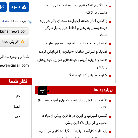
دستگیری ۱۰۴ مظنون طی عملیات‌هایی علیه
دانلود
داعش در ترکیه
واکنش امام جمعه اردبیل به سخنان باقر خرازی:
برچسب ها:
انفجار
،
دروغ بستن به رهبری قطعاً جرم بسیار بزرگی
است
گزارش خطا
احتمال وجود حیات در اقیانوس مدفون «اروپا»
آمریکا و اسرائیل سامانه «پیکان» را آزمایش کردند
شما می توانید مطالب 
هشدار درباره فروش حواله‌های صوری خودروهای
nnews@gmail.com
وارداتی
۷ توصیه برای آغاز نویسندگی
نظر شما
پربازدید ها
نام
تنگه هرمز قابل معامله نیست برای آمریکا معبر باز
ایمیل
نکنید
گستره امپراتوری ایران در ۵ قرن پیش از میلاد؛
* نظر
تصویری از ایران ۲۵ قرن پیش
باید افراد کارآمدتر را به کار گرفت/ کاری می کنیم