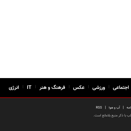
اجتماعی
|
ورزشی
|
عکس
|
فرهنگ و هنر
|
IT
|
انرژی
|
|
امه
آب و هوا
RSS
 با ذکر منبع بلامانع است.