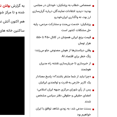
صمصامی خطاب به پزشکیان: خودتان در مجلس
به گزارش
بولتن نی
بودید؛ دیدید انتقادات نمایندگان درباره گران‌سازی
شده و تا مرکز شه
ارز بود، نه واگذاری ایران‌خودرو
هم اکنون آتش نش
پزشکیان: خدمت بی‌منت و مشارکت مردمی، پایه
ساکنین خانه های ا
حل مشکلات کشور است
قیمت‌ برنج ایرانی همچنان در کانال ۴۵۰ تا ۵۵۰
هزار تومان
وقتی دیتاسنترها از هوش مصنوعی جلو می‌زنند؛
زنگ خطر برای اقتصاد AI
از خبرسازی تا جریان‌سازی نقشه راه مدیران
هوشمند
«چرا نباید از شما متنفر باشند؟»؛ پاسخ معنادار
یک کاربر خارجی به قدرت و توانمندی ایرانیان
پس از رأی شورای مرکزی جبهه ایران اسلامی؛
اعضای حقیقی و حقوقی دفتر سیاسی مشخص
شدند
بسنت مدعی شد: به زودی شاهد توافق با ایران
خواهیم بود