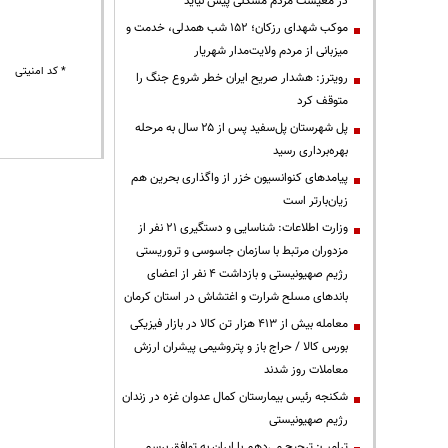
در معیشت مردم مشکلی پیش نیاید
موکب شهدای رزکان؛ ۱۵۲ شب همدلی، خدمت و
میزبانی از مردم ولایت‌مدار شهریار
* کد امنیتی
رویترز: هشدار صریح ایران خطر شروع جنگ را
متوقف کرد
پل شهرستان پل‌سفید پس از ۲۵ سال به مرحله
بهره‌برداری رسید
پیامدهای کنوانسیون خزر از واگذاری بحرین هم
زیان‌بارتر است
وزارت اطلاعات: شناسایی و دستگیری ۲۱ نفر از
مزدوران مرتبط با سازمان جاسوسی و تروریستی
رژیم صهیونیستی و بازداشت ۴ نفر از اعضای
باندهای مسلح شرارت و اغتشاش در استان کرمان
معامله بیش از ۴۱۳ هزار تن کالا در بازار فیزیکی
بورس کالا / حراج باز و پتروشیمی پیشران ارزش
معاملات روز شدند
شکنجه رئیس بیمارستان کمال عدوان غزه در زندان
رژیم صهیونیستی
ترامپ: ترجیح می‌دهم با ایران به توافق برسم