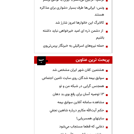
ونس: ایرانی‌ها طرف بسیار دشواری برای مذاکره
هستند
کالابرگ این خانوارها امروز شارژ شد
از دشمن ذره ای امید خیرخواهی نباید داشته
باشیم
حمله نیروهای اسرائیلی به خبرنگار پرس‌تی‌وی
پربحث ترین عناوین
هشتمین کلان شهر ایران مشخص شد
سوابق بیمه شدگان روی سایت تامین اجتماعی
همجنس گرایی در شبکه من و تو
13 توصیه آسان برای رفع بوی بد دهان
مشاهده سامانه آنلاين سوابق بیمه
حكم آيت‌الله مكارم درباره شاهين نجفي
سایتهای همسریابی!
دعايي كه قطعا مستجاب مي‌شود