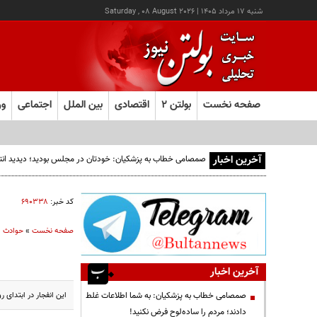
شنبه ۱۷ مرداد ۱۴۰۵
|
Saturday , 08 August 2026
صفحه نخست
بولتن ۲
اقتصادی
بین الملل
اجتماعی
ور
آخرین اخبار
صمصامی خطاب به پزشکیان: خودتان در مجلس بودید؛ دیدید انتقادا
کد خبر:
۶۹۰۳۳۸
صفحه نخست
»
حوادث
آخرین اخبار
این انفجار در ابتدای 
صمصامی خطاب به پزشکیان: به شما اطلاعات غلط
دادند؛ مردم را ساده‌لوح فرض نکنید!