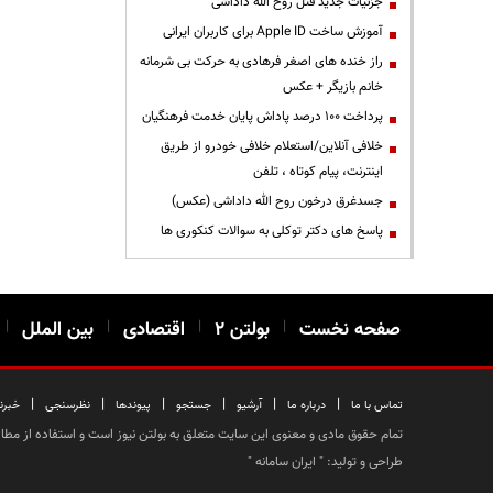
جزئیات جدید قتل روح الله داداشی
آموزش ساخت Apple ID برای کاربران ایرانی
راز خنده های اصغر فرهادی به حرکت بی شرمانه
خانم بازیگر + عکس
پرداخت ۱۰۰ درصد پاداش پایان خدمت فرهنگیان
خلافی آنلاین/استعلام خلافی خودرو از طریق
اینترنت، پیام کوتاه ، تلفن
جسدغرق درخون روح الله داداشی (عکس)
پاسخ های دکتر توکلی به سوالات کنکوری ها
صفحه نخست
|
بولتن ۲
|
اقتصادی
|
بین الملل
|
|
|
|
|
|
|
تماس با ما
درباره ما
آرشیو
جستجو
پیوندها
نظرسنجی
خبرن
تمام حقوق مادی و معنوی این سایت متعلق به بولتن نیوز است و استفاده از مطالب
طراحی و تولید: "
ایران سامانه
"