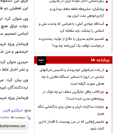
عراق مرز شلمچه 
رکوردشکنی دختر دونده ایران در بلاروس
این تعطیلی دو طر
پزشکیان: مشروطه نقطه عطف بیداری و
آزادی‌خواهی ملت ایران بود
وی عنوان کرد: ای
آیت‌الله جوادی آملی: با هرکس که وحدت ملی و
دولت عراق هیچ زا
اسلامی را بشکند، باید مقابله کرد
اساس تصمیم ستاد 
تقسیم غنایم مدیران یا دفاع از تولید؛ پشت‌پرده
فرماندار ویژه خر
درخواست توقف یک آیین‌نامه چه بود؟
خرمشهر و مرز شلم
پربازدید ها
حیدری عنوان کرد: 
و نشر اخبار غلط د
از رانت‌ شرکتهای خودروساز و تاسیس شرکتهای
تراستی در اروپا تا تسخیر دستگاه نظارتی با چه
وی بیان کرد: مر
هدفی صورت گرفته است
تردد‌کنندگان غیر
چرا قالب وافل جایگزین سقف تیرچه بلوک در
فرماندار ویژه خرم
پروژه‌های مدرن شده است؟
جزئیات مذاکرات ایران و عمان برای بازگشایی تنگه
منبع:
خبرگزاری فارس
هرمز
برچسب ها:
سلامت
،
تخم‌مرغ‌هایی که در مرز پوسیدند تا اقتدار اداری
اثبات شود