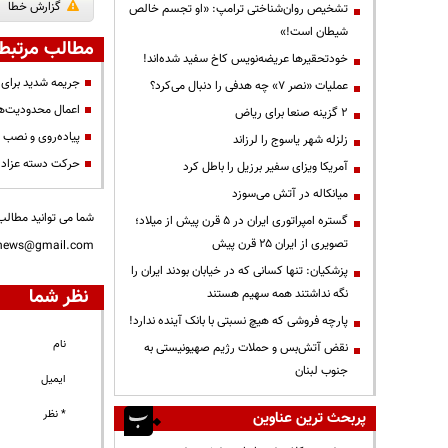
گزارش خطا
تشخیص روان‌شناختی ترامپ: «او تجسم خالص
شیطان است!»
مطالب مرتبط
خودتحقیرها عریضه‌نویس کاخ سفید شده‌اند!
جریمه شدید برای 
عملیات «نصر ۷» چه هدفی را دنبال می‌کرد؟
اعمال محدودیت‌ها
۲ گزینه صنعا برای ریاض
پیاده‌روی و نصب 
زلزله شهر یاسوج را لرزاند
حرکت دسته عزادا
آمریکا ویزای سفیر برزیل را باطل کرد
میانکاله در آتش می‌سوزد
شما می توانید مطالب 
گستره امپراتوری ایران در ۵ قرن پیش از میلاد؛
تصویری از ایران ۲۵ قرن پیش
nnews@gmail.com
پزشکیان: تنها کسانی که در خیابان بودند ایران را
نظر شما
نگه نداشتند همه سهیم هستند
پارچه فروشی که هیچ نسبتی با بانک آینده ندارد!
نام
نقض آتش‌بس و حملات رژیم صهیونیستی به
جنوب لبنان
ایمیل
* نظر
پربحث ترین عناوین