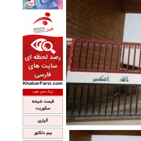
لینک های مفید
قیمت شیشه
سکوریت
آلپاری
بیم دتکتور