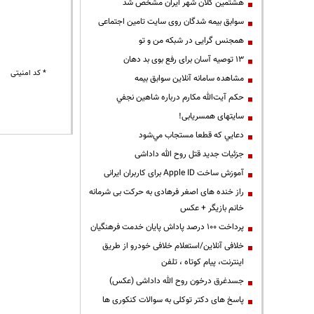
هشتمین کلان شهر ایران مشخص شد
سوابق بیمه شدگان روی سایت تامین اجتماعی
همجنس گرایی در شبکه من و تو
13 توصیه آسان برای رفع بوی بد دهان
* کد امنیتی
مشاهده سامانه آنلاين سوابق بیمه
حكم آيت‌الله مكارم درباره شاهين نجفي
سایتهای همسریابی!
دعايي كه قطعا مستجاب مي‌شود
جزئیات جدید قتل روح الله داداشی
آموزش ساخت Apple ID برای کاربران ایرانی
راز خنده های اصغر فرهادی به حرکت بی شرمانه
خانم بازیگر + عکس
پرداخت ۱۰۰ درصد پاداش پایان خدمت فرهنگیان
خلافی آنلاین/استعلام خلافی خودرو از طریق
اینترنت، پیام کوتاه ، تلفن
جسدغرق درخون روح الله داداشی (عکس)
پاسخ های دکتر توکلی به سوالات کنکوری ها