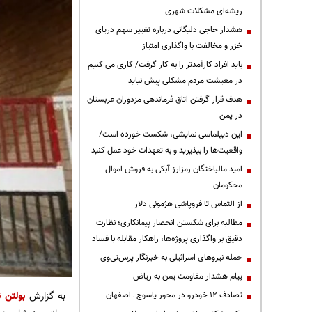
ریشه‌ای مشکلات شهری
هشدار حاجی دلیگانی درباره تغییر سهم دریای
خزر و مخالفت با واگذاری امتیاز
باید افراد کارآمدتر را به کار گرفت/ کاری می کنیم
در معیشت مردم مشکلی پیش نیاید
هدف قرار گرفتن اتاق‌ فرماندهی مزدوران عربستان
در یمن
این دیپلماسی نمایشی، شکست خورده است/
واقعیت‌ها را بپذیرید و به تعهدات خود عمل کنید
امید مالباختگان رمزارز آبکی به فروش اموال
محکومان
از التماس تا فروپاشی هژمونی دلار
مطالبه برای شکستن انحصار پیمانکاری؛ نظارت
دقیق بر واگذاری پروژه‌ها، راهکار مقابله با فساد
حمله نیروهای اسرائیلی به خبرنگار پرس‌تی‌وی
پیام هشدار مقاومت یمن به ریاض
به گزارش
بولتن ن
تصادف ۱۲ خودرو در محور یاسوج ـ اصفهان