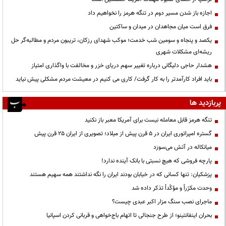
اجازه باز شدن مسیر دوم در تنگه هرمز را نخواهیم داد
فرق است میان مجاهدان در میدان و ساکتین
یکصد و پنجاه و سومین شب خدمت؛ موکب شهدای رزکان، تریبون مردم و مطالبه‌گر حل
ریشه‌ای مشکلات شهری
هشدار حاجی دلیگانی درباره تغییر سهم دریای خزر و مخالفت با واگذاری امتیاز
باید افراد کارآمدتر را به کار گرفت/ کاری می کنیم در معیشت مردم مشکلی پیش نیاید
پربازدید ها
تنگه هرمز قابل معامله نیست برای آمریکا معبر باز نکنید
گستره امپراتوری ایران در ۵ قرن پیش از میلاد؛ تصویری از ایران ۲۵ قرن پیش
میانکاله در آتش می‌سوزد
پارچه فروشی که هیچ نسبتی با بانک آینده ندارد!
پزشکیان: تنها کسانی که در خیابان بودند ایران را نگه نداشتند همه سهیم هستند
وحدت مکرّراً و مؤکّداً تذکر داده شد
ماجرای نصب سنگ مزار اکبر عبدی چیست؟
بحران اینفانتینو؛ از طرح جنجالی تا اتهام باج‌خواهی و قربانی کردن اسپانیا