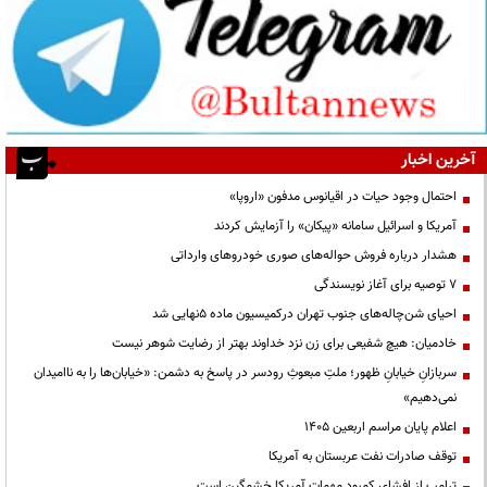
آخرین اخبار
احتمال وجود حیات در اقیانوس مدفون «اروپا»
آمریکا و اسرائیل سامانه «پیکان» را آزمایش کردند
هشدار درباره فروش حواله‌های صوری خودروهای وارداتی
۷ توصیه برای آغاز نویسندگی
احیای شن‌چاله‌های جنوب تهران درکمیسیون ماده ۵نهایی شد
خادمیان: هیچ شفیعی برای زن نزد خداوند بهتر از رضایت شوهر نیست
سربازانِ خیابانِ ظهور؛ ملتِ مبعوثِ رودسر در پاسخ به دشمن: «خیابان‌ها را به ناامیدان
نمی‌دهیم»
اعلام پایان مراسم اربعین ۱۴۰۵
توقف صادرات نفت عربستان به آمریکا
ترامپ از افشای کمبود مهمات آمریکا خشمگین است