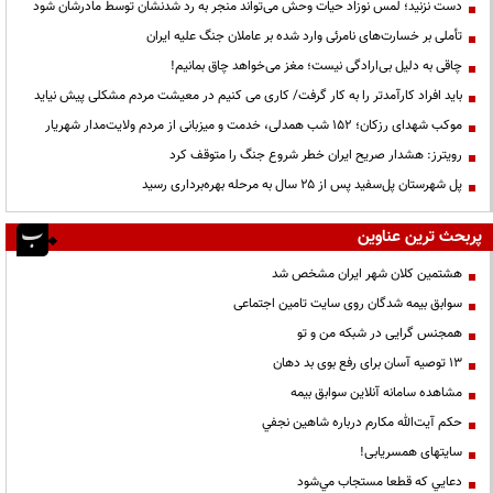
دست نزنید؛ لمس نوزاد حیات وحش می‌تواند منجر به رد شدنشان توسط مادرشان شود
تأملی بر خسارت‌های نامرئی وارد شده بر عاملان جنگ علیه ایران
چاقی به دلیل بی‌ارادگی نیست؛ مغز می‌خواهد چاق بمانیم!
باید افراد کارآمدتر را به کار گرفت/ کاری می کنیم در معیشت مردم مشکلی پیش نیاید
موکب شهدای رزکان؛ ۱۵۲ شب همدلی، خدمت و میزبانی از مردم ولایت‌مدار شهریار
رویترز: هشدار صریح ایران خطر شروع جنگ را متوقف کرد
پل شهرستان پل‌سفید پس از ۲۵ سال به مرحله بهره‌برداری رسید
پربحث ترین عناوین
هشتمین کلان شهر ایران مشخص شد
سوابق بیمه شدگان روی سایت تامین اجتماعی
همجنس گرایی در شبکه من و تو
13 توصیه آسان برای رفع بوی بد دهان
مشاهده سامانه آنلاين سوابق بیمه
حكم آيت‌الله مكارم درباره شاهين نجفي
سایتهای همسریابی!
دعايي كه قطعا مستجاب مي‌شود