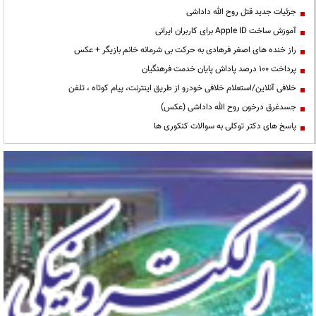
جزئیات جدید قتل روح الله داداشی
آموزش ساخت Apple ID برای کاربران ایرانی
راز خنده های اصغر فرهادی به حرکت بی شرمانه خانم بازیگر + عکس
پرداخت ۱۰۰ درصد پاداش پایان خدمت فرهنگیان
خلافی آنلاین/استعلام خلافی خودرو از طریق اینترنت، پیام کوتاه ، تلفن
جسدغرق درخون روح الله داداشی (عکس)
پاسخ های دکتر توکلی به سوالات کنکوری ها