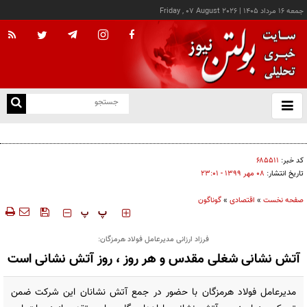
جمعه ۱۶ مرداد ۱۴۰۵
|
Friday , 07 August 2026
از
و
ته
کالابرگ این خانوارها امروز شارژ شد
ن
نو
کد خبر:
۶۸۵۵۱۱
تاریخ انتشار:
۰۸ مهر ۱۳۹۹ - ۲۳:۰۱
صفحه نخست
»
اقتصادی
»
گوناگون
‍‍‍ پ
پ
فرزاد ارزانی مدیرعامل فولاد هرمزگان:
آتش نشانی شغلی مقدس و هر روز ، روز آتش نشانی است
مدیرعامل فولاد هرمزگان با حضور در جمع آتش نشانان این شرکت ضمن