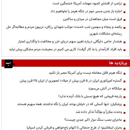
ترامپ از افشای کمبود مهمات آمریکا خشمگین است
اجازه باز شدن مسیر دوم در تنگه هرمز را نخواهیم داد
فرق است میان مجاهدان در میدان و ساکتین
یکصد و پنجاه و سومین شب خدمت؛ موکب شهدای رزکان، تریبون مردم و مطالبه‌گر حل
ریشه‌ای مشکلات شهری
هشدار حاجی دلیگانی درباره تغییر سهم دریای خزر و مخالفت با واگذاری امتیاز
باید افراد کارآمدتر را به کار گرفت/ کاری می کنیم در معیشت مردم مشکلی پیش نیاید
پربازدید ها
تنگه هرمز قابل معامله نیست برای آمریکا معبر باز نکنید
گستره امپراتوری ایران در ۵ قرن پیش از میلاد؛ تصویری از ایران ۲۵ قرن پیش
میانکاله در آتش می‌سوزد
پارچه فروشی که هیچ نسبتی با بانک آینده ندارد!
پزشکیان: تنها کسانی که در خیابان بودند ایران را نگه نداشتند همه سهیم هستند
وحدت مکرّراً و مؤکّداً تذکر داده شد
ماجرای نصب سنگ مزار اکبر عبدی چیست؟
بحران اینفانتینو؛ از طرح جنجالی تا اتهام باج‌خواهی و قربانی کردن اسپانیا