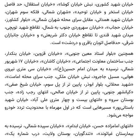
خیابان شهید کشوری، نبش خیابان کوشا»، «خیابان استقلال، حد فاصل
خیابان استخر و خیابان توحید»، «شهران شمالی، فلکه سوم شهران،
خیابان شهید همدانی، مقابل سرای محله شهران شمالی»، «بلوار کشاورز،
خیابان حجاب»، «خیابان سهروردی جنوب به شمال، تقاطع شهید توپچی،
میدان شهید قندی تا تقاطع خیابان دکتر شریعتی» و «خیابان جانبازان
شرقی، حدفاصل اتوبان باقری و دردشت» است.
همچنین «بلوار استاد معین جنوبی»، «خیابان قزوین، خیابان بنکدار،
جنب ساختمان معاونت اجتماعی»، «خیابان کاشان»، «خیابان 17 شهریور
شمالی، نرسیده به میدان امام حسین(ع)»، «خیابان سی متری نیروی
هوایی، مسیل جاجرود، نبش خیابان ملکی، جنب سرای محله امامت»،
«شهید محلاتی، بلوار ابوذر، پایین تر از پل سوم، خیابان شیخ صفی»،
«کیانشهر جنوبی، پایین تر از خیابان صالحی، انتهای رجب زاده، جنب
بوستان سرو» و «انتهای بیست و چهار متری علی آباد، خیابان شهید
باستانی‌پور» مسیرهایی است که در اول مهرماه با محدودیت تردد خودرو
مواجه می‌شود.
«انتهای امامزاده حسن، خیابان ابدام»، «خیابان سپیده شمالی، نرسیده به
بیمارستان غیاثوند»، «تندگویان، بوستان ولایت، درب شماره یک»،