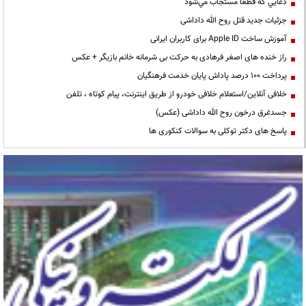
دعايي كه قطعا مستجاب مي‌شود
جزئیات جدید قتل روح الله داداشی
آموزش ساخت Apple ID برای کاربران ایرانی
راز خنده های اصغر فرهادی به حرکت بی شرمانه خانم بازیگر + عکس
پرداخت ۱۰۰ درصد پاداش پایان خدمت فرهنگیان
خلافی آنلاین/استعلام خلافی خودرو از طریق اینترنت، پیام کوتاه ، تلفن
جسدغرق درخون روح الله داداشی (عکس)
پاسخ های دکتر توکلی به سوالات کنکوری ها