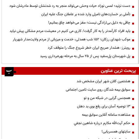
دست نزنید؛ لمس نوزاد حیات وحش می‌تواند منجر به رد شدنشان توسط مادرشان شود
تأملی بر خسارت‌های نامرئی وارد شده بر عاملان جنگ علیه ایران
چاقی به دلیل بی‌ارادگی نیست؛ مغز می‌خواهد چاق بمانیم!
باید افراد کارآمدتر را به کار گرفت/ کاری می کنیم در معیشت مردم مشکلی پیش نیاید
موکب شهدای رزکان؛ ۱۵۲ شب همدلی، خدمت و میزبانی از مردم ولایت‌مدار شهریار
رویترز: هشدار صریح ایران خطر شروع جنگ را متوقف کرد
پل شهرستان پل‌سفید پس از ۲۵ سال به مرحله بهره‌برداری رسید
پربحث ترین عناوین
هشتمین کلان شهر ایران مشخص شد
سوابق بیمه شدگان روی سایت تامین اجتماعی
همجنس گرایی در شبکه من و تو
13 توصیه آسان برای رفع بوی بد دهان
مشاهده سامانه آنلاين سوابق بیمه
حكم آيت‌الله مكارم درباره شاهين نجفي
سایتهای همسریابی!