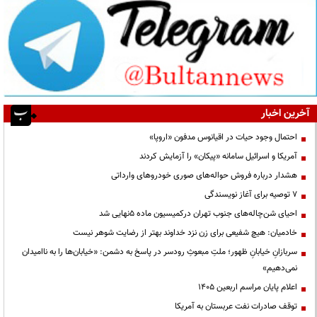
آخرین اخبار
احتمال وجود حیات در اقیانوس مدفون «اروپا»
آمریکا و اسرائیل سامانه «پیکان» را آزمایش کردند
هشدار درباره فروش حواله‌های صوری خودروهای وارداتی
۷ توصیه برای آغاز نویسندگی
احیای شن‌چاله‌های جنوب تهران درکمیسیون ماده ۵نهایی شد
خادمیان: هیچ شفیعی برای زن نزد خداوند بهتر از رضایت شوهر نیست
سربازانِ خیابانِ ظهور؛ ملتِ مبعوثِ رودسر در پاسخ به دشمن: «خیابان‌ها را به ناامیدان
نمی‌دهیم»
اعلام پایان مراسم اربعین ۱۴۰۵
توقف صادرات نفت عربستان به آمریکا