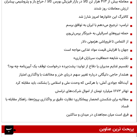
معامله بیش از ۴۱۳ هزار تن کالا در بازار فیزیکی بورس کالا / حراج باز و پتروشیمی پیشران
ارزش معاملات روز شدند
کالابرگ این خانوارها امروز شارژ شد
ترامپ: ترجیح می‌دهم با ایران به توافق برسم
حمله نیروهای اسرائیلی به خبرنگار پرس‌تی‌وی
از التماس تا فروپاشی هژمونی دلار
جهان با افزایش قیمت مواد غذایی مواجه است
تکذیب شایعه «معافیت سربازان فراری»
تقسیم غنایم مدیران یا دفاع از تولید؛ پشت‌پرده درخواست توقف یک آیین‌نامه چه بود؟
هشدار حاجی دلیگانی درباره تغییر سهم دریای خزر و مخالفت با واگذاری امتیاز
آیت‌الله جوادی آملی: با هرکس که وحدت ملی و اسلامی را بشکند، باید مقابله کرد
تهاتر ۱۶۷۳ میلیارد تومان از اموال شرکت‌های تراستی
مطالبه برای شکستن انحصار پیمانکاری؛ نظارت دقیق بر واگذاری پروژه‌ها، راهکار مقابله با
فساد
فرق است میان مجاهدان در میدان و ساکتین
پربحث ترین عناوین