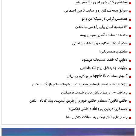
هشتمین کلان شهر ایران مشخص شد
سوابق بیمه شدگان روی سایت تامین اجتماعی
همجنس گرایی در شبکه من و تو
13 توصیه آسان برای رفع بوی بد دهان
مشاهده سامانه آنلاين سوابق بیمه
حكم آيت‌الله مكارم درباره شاهين نجفي
سایتهای همسریابی!
دعايي كه قطعا مستجاب مي‌شود
جزئیات جدید قتل روح الله داداشی
آموزش ساخت Apple ID برای کاربران ایرانی
راز خنده های اصغر فرهادی به حرکت بی شرمانه خانم بازیگر + عکس
پرداخت ۱۰۰ درصد پاداش پایان خدمت فرهنگیان
خلافی آنلاین/استعلام خلافی خودرو از طریق اینترنت، پیام کوتاه ، تلفن
جسدغرق درخون روح الله داداشی (عکس)
پاسخ های دکتر توکلی به سوالات کنکوری ها