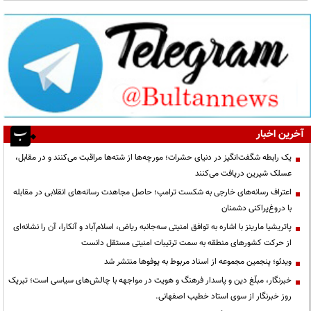
آخرین اخبار
یک رابطه شگفت‌انگیز در دنیای حشرات؛ مورچه‌ها از شته‌ها مراقبت می‌کنند و در مقابل،
عسلک شیرین دریافت می‌کنند
اعتراف رسانه‌های خارجی به شکست ترامپ؛ حاصل مجاهدت رسانه‌های انقلابی در مقابله
با دروغ‌پراکنی دشمنان
پاتریشیا مارینز با اشاره به توافق امنیتی سه‌جانبه ریاض، اسلام‌آباد و آنکارا، آن را نشانه‌ای
از حرکت کشورهای منطقه به سمت ترتیبات امنیتی مستقل دانست
ویدئو؛ پنجمین مجموعه از اسناد مربوط به یوفوها منتشر شد
خبرنگار، مبلّغ دین و پاسدار فرهنگ و هویت در مواجهه با چالش‌های سیاسی است؛ تبریک
روز خبرنگار از سوی استاد خطیب اصفهانی.