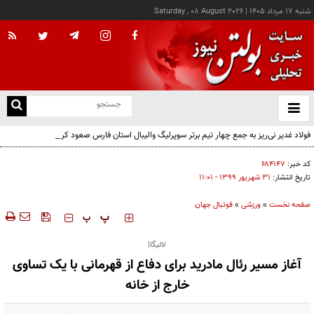
شنبه ۱۷ مرداد ۱۴۰۵
|
Saturday , 08 August 2026
از
و
ته
فولاد غدیر نی‌ریز به جمع چهار تیم برتر سوپرلیگ والیبال استان فارس صعود کرد
ن
نو
کد خبر:
۶۸۴۱۴۷
تاریخ انتشار:
۳۱ شهريور ۱۳۹۹ - ۱۱:۰۱
صفحه نخست
»
ورزشی
»
فوتبال جهان
‍‍‍ پ
پ
لالیگا|
آغاز مسیر رئال مادرید برای دفاع از قهرمانی با یک تساوی
خارج از خانه