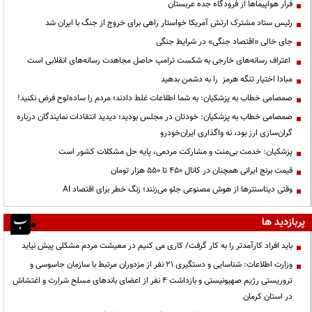
فرار هواپیماها از فرودگاه جده عربستان
رئیس ستاد مشترک ارتش آمریکا خواستار راهی برای خروج از جنگ با ایران شد
جای خالی «اقتصاد جنگی» در شرایط جنگی
اعتراف رسانه‌های خارجی به شکست ترامپ حاصل مجاهدت رسانه‌های انقلابی است
مبادا اختیار تنگه هرمز را به دشمن بدهید
صمصامی خطاب به پزشکیان: به شما اطلاعات غلط دادند؛ مردم را ساده‌لوح فرض نکنید!
صمصامی خطاب به پزشکیان: خودتان در مجلس بودید؛ دیدید انتقادات نمایندگان درباره
گران‌سازی ارز بود، نه واگذاری ایران‌خودرو
پزشکیان: خدمت بی‌منت و مشارکت مردمی، پایه حل مشکلات کشور است
قیمت‌ برنج ایرانی همچنان در کانال ۴۵۰ تا ۵۵۰ هزار تومان
وقتی دیتاسنترها از هوش مصنوعی جلو می‌زنند؛ زنگ خطر برای اقتصاد AI
پربازدید ها
باید افراد کارآمدتر را به کار گرفت/ کاری می کنیم در معیشت مردم مشکلی پیش نیاید
وزارت اطلاعات: شناسایی و دستگیری ۲۱ نفر از مزدوران مرتبط با سازمان جاسوسی و
تروریستی رژیم صهیونیستی و بازداشت ۴ نفر از اعضای باندهای مسلح شرارت و اغتشاش
در استان کرمان