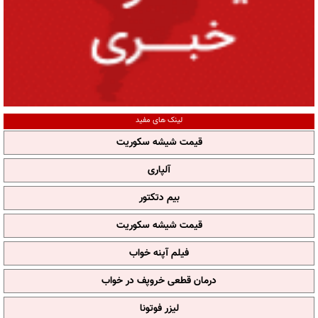
لینک های مفید
قیمت شیشه سکوریت
آلپاری
بیم دتکتور
قیمت شیشه سکوریت
فیلم آپنه خواب
درمان قطعی خروپف در خواب
لیزر فوتونا