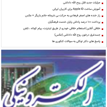
جزئیات جدید قتل روح الله داداشی
آموزش ساخت Apple ID برای کاربران ایرانی
راز خنده های اصغر فرهادی به حرکت بی شرمانه خانم بازیگر + عکس
پرداخت ۱۰۰ درصد پاداش پایان خدمت فرهنگیان
خلافی آنلاین/استعلام خلافی خودرو از طریق اینترنت، پیام کوتاه ، تلفن
جسدغرق درخون روح الله داداشی (عکس)
پاسخ های دکتر توکلی به سوالات کنکوری ها