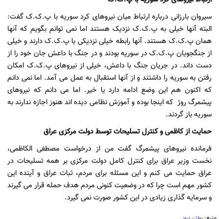
سیروان بارزانی درباره ارتباط میان نیروهای کرد سوریه با پ.ک.ک گفت:
البته آنها خیلی به پ.ک.ک نزدیک هستند اما نمی توانم بگویم که آنها
همان پ.ک.ک هستند. آنها رابطه خیلی نزدیکی با پ.ک.ک دارند و خیلی
از جنگجویان پ.ک.ک در سوریه بودند و در جنگ با داعش جان خود را از
دست داند. در جریان جنگ با داعش، خیلی از نیروهای پ.ک.ک امکان
رفتن به سوریه را داشتند و از آنها استقبال به عمل می آمد. اما نمی دانم
که اکنون هم این وضع ادامه دارد یا خیر. اما می دانم که نیروهای
پیشمرگ روژ که اینجا بوده و آموزش نظامی دیده اند هنوز اجازه ندارند به
سوریه باز گردند.
حمایت از کاظمی و کنترل تسلیحات توسط دولت مرکزی عراق
فرمانده نیروهای پیشمرگ گفت من از درخواست مصطفی الکاظمی،
نخست وزیر عراق برای کنترل کامل دولت مرکزی بر همه تسلیحات در
عراق حمایت می کنم و این مسئله برای مردم، ثبات عراق و آینده این
کشور مهم است چرا که در وضعیت کنونی مردم هدف حمله قرار می گیرند
و سرمایه گذاری زیادی در این کشور صورت نمی گیرد.
منبع:
بولتن نیوز