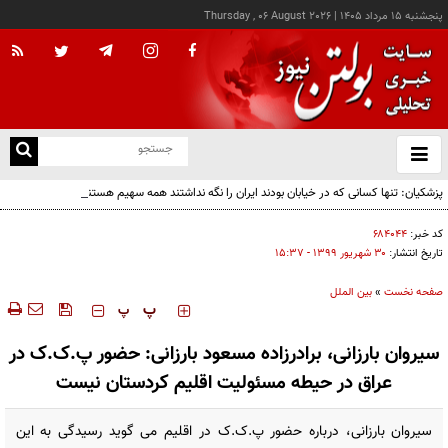
پنجشنبه ۱۵ مرداد ۱۴۰۵
|
Thursday , 06 August 2026
از
و
ته
پزشکیان: تنها کسانی که در خیابان بودند ایران را نگه نداشتند همه سهیم هستند
ن
نو
کد خبر:
۶۸۴۰۴۴
تاریخ انتشار:
۳۰ شهريور ۱۳۹۹ - ۱۵:۳۷
صفحه نخست
»
بین الملل
‍‍‍ پ
پ
سیروان بارزانی، برادرزاده مسعود بارزانی: حضور پ.ک.ک در
عراق در حیطه مسئولیت اقلیم کردستان نیست
سیروان بارزانی، درباره حضور پ.ک.ک در اقلیم می گوید رسیدگی به این