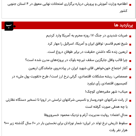
اطلاعیه وزارت آموزش و پرورش درباره برگزاری امتحانات نهایی معوق در 4 استان جنوبی
کشور
پربازدید ها
ضربات شدیدی در جنگ ۱۷ روزه محرم به آمریکا وارد کردیم
شیخ نعیم قاسم: توافق ایران و آمریکا، اسرائیل را مهار کرد
اربعین زنده نگه داشتنِ حقیقت در برابر طوفانِ دروغ است.
چرا قالب وافل جایگزین سقف تیرچه بلوک در پروژه‌های مدرن شده است؟
آغاز اجتماع خون‌خواهی اقای شهید ایران در پیاده‌روی جاماندگان اربعین
صمصامی: ریشه مشکلات اقتصادی، گرانی نرخ ارز است/ طرح «تقویت پول ملی» در
کمیسیون اقتصادی رأی نیاورد
میناب؛ شهرِ مقبره‌های کوچک!
از رانت‌ شرکتهای خودروساز و تاسیس شرکتهای تراستی در اروپا تا تسخیر دستگاه نظارتی
با چه هدفی صورت گرفته است
مدالِ اعتماد؛ روایت مدیریت آرام و نزدیک محمود خسروی‌وفا
سقوط تاریخی نرخ تولد در ایران؛ شمار نوزادان برای نخستین بار در ۶۰ سال گذشته زیر ۹۰۰
هزار نفر رفت