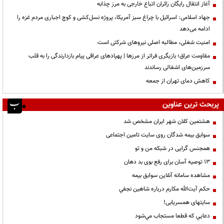
آغاز انتقال رایگان زائران اتباع خارجی به مرز چذابه
جهاد اسلامی: اسرائیل با چراغ سبز آمریکا، پروژه نسل‌کشی و کوچ اجباری مردم غزه را
ادامه می‌دهد
‌امنیت شغلی، مطالبه اصلی نیروهای شرکتی است
مقاومت عراق؛ بازیگری فراتر از مرزها | پهپادهای عراقی پیام بازدارندگی را به قلب
سرزمین‌های اشغالی رساندند
کاهش دمای تهران از جمعه
پربحث ترین عناوین
هشتمین کلان شهر ایران مشخص شد
سوابق بیمه شدگان روی سایت تامین اجتماعی
همجنس گرایی در شبکه من و تو
13 توصیه آسان برای رفع بوی بد دهان
مشاهده سامانه آنلاين سوابق بیمه
حكم آيت‌الله مكارم درباره شاهين نجفي
سایتهای همسریابی!
دعايي كه قطعا مستجاب مي‌شود