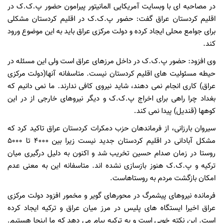
در مصاحبه ای با وبسایت آمریکایی المانیتور پیرامون حضور پ.ک.ک در
اقلیم کردستان عراق گفت: حضور پ.ک.ک در اقلیم کردستان مشکلی
برای جوامع محلی ایجاد کرده و دولت مرکزی عراق باید به این موضوع ورود
کند.
وی افزود: حضور پ.ک.ک در داخل مرزهای عراق است ولی این مسئله در
حیطه مسئولیت های اقلیم کردستان نیست. متاسفانه آنها(دولت مرکزی
عراق) کاری انجام نمی دهند، شاید نیروی کافی ندارند. ما نمی دانیم که
بغداد چرا راهی برای اخراج پ.ک.ک و دیگر نیروهای خارجی از در این
کوهها (قندیل) پیدا نمی کند.
سیروان بارزانی، از فرماندهان حزب دمکرات کردستان عراق تاکید کرد که
مشکل آبادانی در اقلیم کردستان جدید نیست زیرا بین 4000 تا 5000
روستا در زمان صدام حسین تخریب شد و اکنون به دلیل درگیری میان
ترکیه و پ.ک.ک هنوز بازسازی نشده اند. متاسفانه این به معنی عدم
امکان بازگشت مردم به روستاهاست.
فرمانده نیروهای پیشمرگ در محورهای گویر و مخمور افزود دولت مرکزی
عراق اخیرا ایستگاه های پلیس در مرز میان عراق و ترکیه ایجاد کرده
است. این نکته خوبی است و به ترکیه پیام می دهد که ما اینجا هستیم.