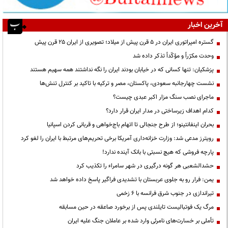
آخرین اخبار
گستره امپراتوری ایران در ۵ قرن پیش از میلاد؛ تصویری از ایران ۲۵ قرن پیش
وحدت مکرّراً و مؤکّداً تذکر داده شد
پزشکیان: تنها کسانی که در خیابان بودند ایران را نگه نداشتند همه سهیم هستند
نشست چهارجانبه سعودی، پاکستان، مصر و ترکیه با تاکید بر کنترل تنش‌ها
ماجرای نصب سنگ مزار اکبر عبدی چیست؟
کدام اهداف زیرساختی در مدار ایران قرار دارد؟
بحران اینفانتینو؛ از طرح جنجالی تا اتهام باج‌خواهی و قربانی کردن اسپانیا
رویترز مدعی شد: وزارت خزانه‌داری آمریکا برخی تحریم‌های مرتبط با ایران را لغو کرد
پارچه فروشی که هیچ نسبتی با بانک آینده ندارد!
حشدالشعبی هر گونه درگیری در شهر سامراء را تکذیب کرد
یمن: فرار رو به جلوی عربستان با تشدیدی فراگیر پاسخ داده خواهد شد
تیراندازی در جنوب شرق فرانسه با ۶ زخمی
مرگ یک فوتبالیست تایلندی پس از برخورد صاعقه در حین مسابقه
تأملی بر خسارت‌های نامرئی وارد شده بر عاملان جنگ علیه ایران