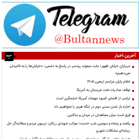
آخرین اخبار
سربازانِ خیابانِ ظهور؛ ملتِ مبعوثِ رودسر در پاسخ به دشمن: «خیابان‌ها را به ناامیدان
نمی‌دهیم»
اعلام پایان مراسم اربعین ۱۴۰۵
توقف صادرات نفت عربستان به آمریکا
ترامپ از افشای کمبود مهمات آمریکا خشمگین است
اجازه باز شدن مسیر دوم در تنگه هرمز را نخواهیم داد
فرق است میان مجاهدان در میدان و ساکتین
یکصد و پنجاه و سومین شب خدمت؛ موکب شهدای رزکان، تریبون مردم و مطالبه‌گر حل
ریشه‌ای مشکلات شهری
هشدار حاجی دلیگانی درباره تغییر سهم دریای خزر و مخالفت با واگذاری امتیاز