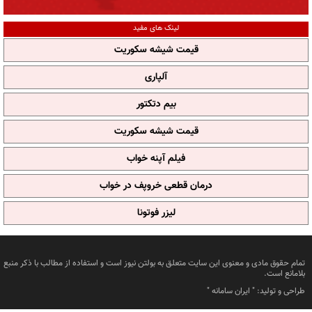
لینک های مفید
قیمت شیشه سکوریت
آلپاری
بیم دتکتور
قیمت شیشه سکوریت
فیلم آپنه خواب
درمان قطعی خروپف در خواب
لیزر فوتونا
تمام حقوق مادی و معنوی این سایت متعلق به بولتن نیوز است و استفاده از مطالب با ذکر منبع
بلامانع است.
طراحی و تولید: "
ایران سامانه
"