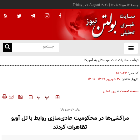
جمعه ۱۶ مرداد ۱۴۰۵
|
Friday , 07 August 2026
از
و
ته
توقف صادرات نفت عربستان به آمریکا
ن
نو
کد خبر:
۶۸۴۰۲۳
تاریخ انتشار:
۳۰ شهريور ۱۳۹۹ - ۱۳:۱۱
صفحه نخست
»
بین الملل
‍‍‍ پ
پ
برای دومین بار؛
مراکشی‎‌ها در محکومیت عادی‌سازی روابط با تل آویو
تظاهرات کردند