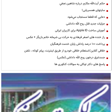
حكم آيت‌الله مكارم درباره شاهين نجفي
سایتهای همسریابی!
دعايي كه قطعا مستجاب مي‌شود
جزئیات جدید قتل روح الله داداشی
آموزش ساخت Apple ID برای کاربران ایرانی
راز خنده های اصغر فرهادی به حرکت بی شرمانه خانم بازیگر + عکس
پرداخت ۱۰۰ درصد پاداش پایان خدمت فرهنگیان
خلافی آنلاین/استعلام خلافی خودرو از طریق اینترنت، پیام کوتاه ، تلفن
جسدغرق درخون روح الله داداشی (عکس)
پاسخ های دکتر توکلی به سوالات کنکوری ها