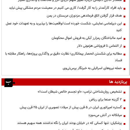
باید افراد کارآمدتر را به کار گرفت/ کاری می کنیم در معیشت مردم مشکلی پیش نیاید
هدف قرار گرفتن اتاق‌ فرماندهی مزدوران عربستان در یمن
این دیپلماسی نمایشی، شکست خورده است/واقعیت‌ها را بپذیرید و به تعهدات خود عمل
کنید
امید مالباختگان رمزارز آبکی به فروش اموال محکومان
از التماس تا فروپاشی هژمونی دلار
مطالبه برای شکستن انحصار پیمانکاری؛ نظارت دقیق بر واگذاری پروژه‌ها، راهکار مقابله با
فساد
حمله نیروهای اسرائیلی به خبرنگار پرس‌تی‌وی
پربازدید ها
تشخیص روان‌شناختی ترامپ: «او تجسم خالص شیطان است!»
۲ گزینه صنعا برای ریاض
گستره امپراتوری ایران در ۵ قرن پیش از میلاد؛ تصویری از ایران ۲۵ قرن پیش
میانکاله در آتش می‌سوزد
پزشکیان: تنها کسانی که در خیابان بودند ایران را نگه نداشتند همه سهیم هستند