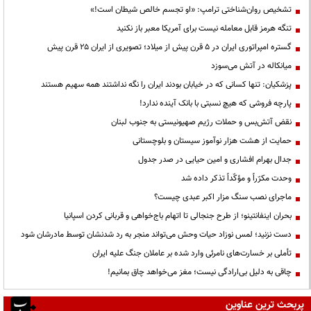
تشخیص روان‌شناختی ترامپ: «او تجسم خالص شیطان است!»
تنگه هرمز قابل معامله نیست برای آمریکا معبر باز نکنید
گستره امپراتوری ایران در ۵ قرن پیش از میلاد؛ تصویری از ایران ۲۵ قرن پیش
میانکاله در آتش می‌سوزد
پزشکیان: تنها کسانی که در خیابان بودند ایران را نگه نداشتند همه سهیم هستند
پارچه فروشی که هیچ نسبتی با بانک آینده ندارد!
نقض آتش‌بس و حملات رژیم صهیونیستی به جنوب لبنان
حمایت از هشت هزار نوآموز سیستان و بلوچستانی
جدال بهرام افشاری و امین حیایی در صدر جدول
وحدت مکرّراً و مؤکّداً تذکر داده شد
ماجرای نصب سنگ مزار اکبر عبدی چیست؟
بحران اینفانتینو؛ از طرح جنجالی تا اتهام باج‌خواهی و قربانی کردن اسپانیا
دست نزنید؛ لمس نوزاد حیات وحش می‌تواند منجر به رد شدنشان توسط مادرشان شود
تأملی بر خسارت‌های نامرئی وارد شده بر عاملان جنگ علیه ایران
چاقی به دلیل بی‌ارادگی نیست؛ مغز می‌خواهد چاق بمانیم!
پربحث ترین عناوین