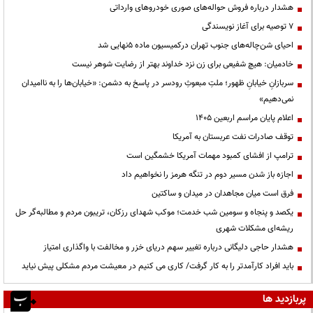
هشدار درباره فروش حواله‌های صوری خودروهای وارداتی
۷ توصیه برای آغاز نویسندگی
احیای شن‌چاله‌های جنوب تهران درکمیسیون ماده ۵نهایی شد
خادمیان: هیچ شفیعی برای زن نزد خداوند بهتر از رضایت شوهر نیست
سربازانِ خیابانِ ظهور؛ ملتِ مبعوثِ رودسر در پاسخ به دشمن: «خیابان‌ها را به ناامیدان
نمی‌دهیم»
اعلام پایان مراسم اربعین ۱۴۰۵
توقف صادرات نفت عربستان به آمریکا
ترامپ از افشای کمبود مهمات آمریکا خشمگین است
اجازه باز شدن مسیر دوم در تنگه هرمز را نخواهیم داد
فرق است میان مجاهدان در میدان و ساکتین
یکصد و پنجاه و سومین شب خدمت؛ موکب شهدای رزکان، تریبون مردم و مطالبه‌گر حل
ریشه‌ای مشکلات شهری
هشدار حاجی دلیگانی درباره تغییر سهم دریای خزر و مخالفت با واگذاری امتیاز
باید افراد کارآمدتر را به کار گرفت/ کاری می کنیم در معیشت مردم مشکلی پیش نیاید
پربازدید ها