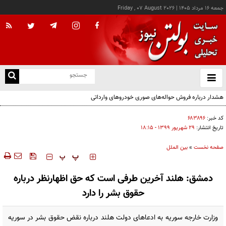
جمعه ۱۶ مرداد ۱۴۰۵
|
Friday , 07 August 2026
از
و
ته
هشدار درباره فروش حواله‌های صوری خودروهای وارداتی
ن
نو
کد خبر:
۶۸۳۸۹۶
تاریخ انتشار:
۲۹ شهريور ۱۳۹۹ - ۱۸:۱۵
صفحه نخست
»
بین الملل
‍‍‍ پ
پ
دمشق: هلند آخرین طرفی است که حق اظهارنظر درباره
حقوق بشر را دارد
وزارت خارجه سوریه به ادعاهای دولت هلند درباره نقض حقوق بشر در سوریه