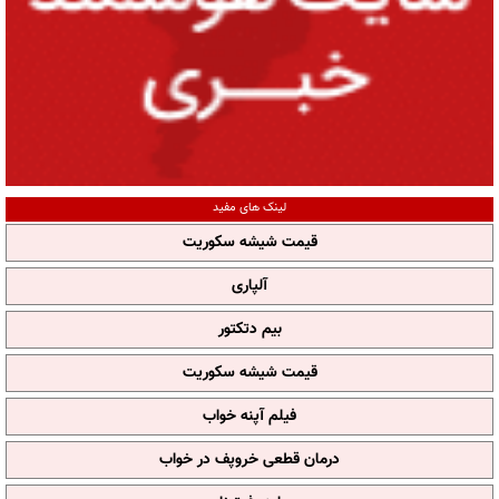
لینک های مفید
قیمت شیشه سکوریت
آلپاری
بیم دتکتور
قیمت شیشه سکوریت
فیلم آپنه خواب
درمان قطعی خروپف در خواب