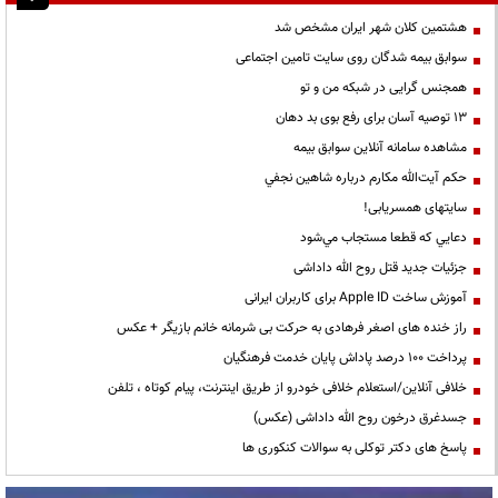
هشتمین کلان شهر ایران مشخص شد
سوابق بیمه شدگان روی سایت تامین اجتماعی
همجنس گرایی در شبکه من و تو
13 توصیه آسان برای رفع بوی بد دهان
مشاهده سامانه آنلاين سوابق بیمه
حكم آيت‌الله مكارم درباره شاهين نجفي
سایتهای همسریابی!
دعايي كه قطعا مستجاب مي‌شود
جزئیات جدید قتل روح الله داداشی
آموزش ساخت Apple ID برای کاربران ایرانی
راز خنده های اصغر فرهادی به حرکت بی شرمانه خانم بازیگر + عکس
پرداخت ۱۰۰ درصد پاداش پایان خدمت فرهنگیان
خلافی آنلاین/استعلام خلافی خودرو از طریق اینترنت، پیام کوتاه ، تلفن
جسدغرق درخون روح الله داداشی (عکس)
پاسخ های دکتر توکلی به سوالات کنکوری ها