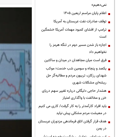
نمی‌دهیم»
اعلام پایان مراسم اربعین ۱۴۰۵
توقف صادرات نفت عربستان به آمریکا
ترامپ از افشای کمبود مهمات آمریکا خشمگین
است
اجازه باز شدن مسیر دوم در تنگه هرمز را
نخواهیم داد
فرق است میان مجاهدان در میدان و ساکتین
یکصد و پنجاه و سومین شب خدمت؛ موکب
شهدای رزکان، تریبون مردم و مطالبه‌گر حل
ریشه‌ای مشکلات شهری
هشدار حاجی دلیگانی درباره تغییر سهم دریای
خزر و مخالفت با واگذاری امتیاز
باید افراد کارآمدتر را به کار گرفت/ کاری می کنیم
در معیشت مردم مشکلی پیش نیاید
هدف قرار گرفتن اتاق‌ فرماندهی مزدوران عربستان
در یمن
این دیپلماسی نمایشی، شکست خورده است/