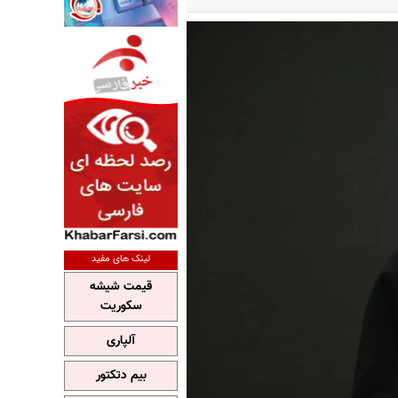
لینک های مفید
قیمت شیشه
سکوریت
آلپاری
بیم دتکتور