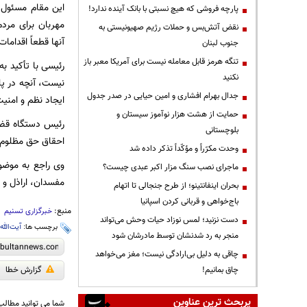
این مقام مسئول ب
پارچه فروشی که هیچ نسبتی با بانک آینده ندارد!
مهربان برای مردم
نقض آتش‌بس و حملات رژیم صهیونیستی به
آنها قطعاً اقداما
جنوب لبنان
تنگه هرمز قابل معامله نیست برای آمریکا معبر باز
رئیسی با تأکید به
نکنید
نیست، آنچه در پل
جدال بهرام افشاری و امین حیایی در صدر جدول
ایجاد نظم و امنی
حمایت از هشت هزار نوآموز سیستان و
رئیس دستگاه قضا 
بلوچستانی
احقاق حق مظلوم حا
وحدت مکرّراً و مؤکّداً تذکر داده شد
وی راجع به موضوع
ماجرای نصب سنگ مزار اکبر عبدی چیست؟
مفسدان، اراذل و 
بحران اینفانتینو؛ از طرح جنجالی تا اتهام
باج‌خواهی و قربانی کردن اسپانیا
منبع:
خبرگزاری تسنیم
دست نزنید؛ لمس نوزاد حیات وحش می‌تواند
برچسب ها:
آیت‌الل
منجر به رد شدنشان توسط مادرشان شود
چاقی به دلیل بی‌ارادگی نیست؛ مغز می‌خواهد
چاق بمانیم!
گزارش خطا
پربحث ترین عناوین
شما می توانید مطالب 