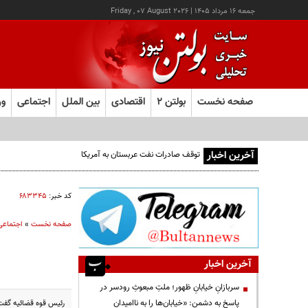
جمعه ۱۶ مرداد ۱۴۰۵
|
Friday , 07 August 2026
صفحه نخست
بولتن ۲
اقتصادی
بین الملل
اجتماعی
ور
آخرین اخبار
توقف صادرات نفت عربستان به آمریکا
کد خبر:
۶۸۳۳۴۵
صفحه نخست
»
اجتماعی
آخرین اخبار
سربازانِ خیابانِ ظهور؛ ملتِ مبعوثِ رودسر در
پاسخ به دشمن: «خیابان‌ها را به ناامیدان
رئیس قوه قضائیه گفت: