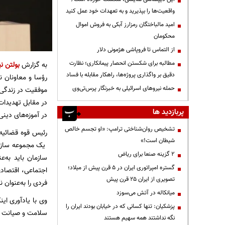
واقعیت‌ها را بپذیرید و به تعهدات خود عمل کنید
امید مالباختگان رمزارز آبکی به فروش اموال
محکومان
از التماس تا فروپاشی هژمونی دلار
مطالبه برای شکستن انحصار پیمانکاری؛ نظارت
به گزارش
بولتن نی
دقیق بر واگذاری پروژه‌ها، راهکار مقابله با فساد
رؤسا و معاونان ن
حمله نیروهای اسرائیلی به خبرنگار پرس‌تی‌وی
موفقیت در زندگی، 
در مقابل تهدیدات
پربازدید ها
در آموزه‌های دین
تشخیص روان‌شناختی ترامپ: «او تجسم خالص
رئیس قوه قضائیه 
شیطان است!»
یک مجموعه سازمان
۲ گزینه صنعا برای ریاض
سازمان باید به‌ع
گستره امپراتوری ایران در ۵ قرن پیش از میلاد؛
اجتماعی، اقتصادی
تصویری از ایران ۲۵ قرن پیش
فردی را به‌عنوان 
میانکاله در آتش می‌سوزد
وی با یادآوری ای
پزشکیان: تنها کسانی که در خیابان بودند ایران را
سلامت و صیانت دی
نگه نداشتند همه سهیم هستند