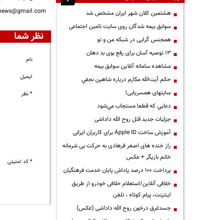
nnews@gmail.com
هشتمین کلان شهر ایران مشخص شد
سوابق بیمه شدگان روی سایت تامین اجتماعی
نظر شما
همجنس گرایی در شبکه من و تو
13 توصیه آسان برای رفع بوی بد دهان
نام
مشاهده سامانه آنلاين سوابق بیمه
ایمیل
حكم آيت‌الله مكارم درباره شاهين نجفي
سایتهای همسریابی!
* نظر
دعايي كه قطعا مستجاب مي‌شود
جزئیات جدید قتل روح الله داداشی
آموزش ساخت Apple ID برای کاربران ایرانی
راز خنده های اصغر فرهادی به حرکت بی شرمانه
خانم بازیگر + عکس
* کد امنیتی
پرداخت ۱۰۰ درصد پاداش پایان خدمت فرهنگیان
خلافی آنلاین/استعلام خلافی خودرو از طریق
اینترنت، پیام کوتاه ، تلفن
جسدغرق درخون روح الله داداشی (عکس)