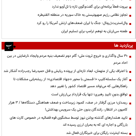
بیروت فعلاً برنامه‌ای برای گفت‌وگوی تازه با تل‌آویو ندارد
تجاوز نظامی رژیم صهیونیستی به خاک سوریه در منطقه القنیطره
وال‌استریت‌ژرونال: جنگ با ایران ضعف‌های ارتش آمریکا را رو کرد
طعنه سی‌ان‌ان به توهم ترامپ برای تسلیم ایران
پربازدید ها
۳۰ سال واگذاری و خروج ثروت ملی؛ گام دوم تضعیف بنیه مردم وایجاد نارضایتی در بین
احاد مردم
با اعتراف یکی از متهمان، ابعاد تازه‌ای از پرونده ربایش و قتل حمیدرضا رجب‌زاده آشکار شد
آغاز یک سلسله‌کلیپ ۱۰ قسمتی با محور «جهاد اقتصادی»؛ از ریشه‌یابی مشکلات تا
راهکارهایی که می‌تواند مسیر اقتصاد کشور را تغییر دهد
توافقِ بدونِ تاییدِ رهبری؛ تنها یک قراردادِ بی‌ارزش است
ریمـدان؛ مرزی گرفتار در صف، کمبود زیرساخت و ضعف هماهنگی دستگاه‌ها / ۳ هزار
کامیون در انتظار، رانندگان بدون حتی یک سرویس بهداشتی!
تایید هشدارهای گذشته بولتن نیوز توسط سخنگوی قوه قضائیه در خصوص کارت های
بارزگانی و اجاره ای که به بحران ارزی رسیده اند
بسته اینترنت رایگان برای خبرنگاران فعال شد