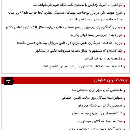
ذوالقدر: تا آمریکا رفتارش را تصحیح نکند، تنگه هرمز باز نخواهد شد
تاراج هویت ملی در بازار بی‌صاحب پوشاک؛ مسئولان نظارت کجا خوابیده‌اند؟ / زیر سایه
جنگ، جامعه در حال بی‌حیا شدن است
دیدار و گفتگوی رئیس‌جمهور با رهبر معظم انقلاب درباره مسائل اقتصادی و نظامی کشور
غریبه به دادمون نمی‌رسه؛ ایرانی بخریم!
وزارت اطلاعات: خبرنگاران نقش بارزی در ناکامی سربازان رسانه‌ای دشمن داشتند
یک کشته و ۱۲ مسموم به دنبال مصرف مشروبات الکلی در نیشابور
مقاومت یمن؛ دو خیز اساسی
اعدام بد است اما قلب تپنده‌ای را از سینه بیرون کشیدن نه!
پربحث ترین عناوین
هشتمین کلان شهر ایران مشخص شد
سوابق بیمه شدگان روی سایت تامین اجتماعی
همجنس گرایی در شبکه من و تو
13 توصیه آسان برای رفع بوی بد دهان
مشاهده سامانه آنلاين سوابق بیمه
حكم آيت‌الله مكارم درباره شاهين نجفي