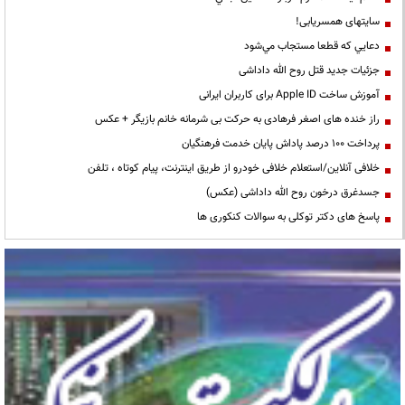
سایتهای همسریابی!
دعايي كه قطعا مستجاب مي‌شود
جزئیات جدید قتل روح الله داداشی
آموزش ساخت Apple ID برای کاربران ایرانی
راز خنده های اصغر فرهادی به حرکت بی شرمانه خانم بازیگر + عکس
پرداخت ۱۰۰ درصد پاداش پایان خدمت فرهنگیان
خلافی آنلاین/استعلام خلافی خودرو از طریق اینترنت، پیام کوتاه ، تلفن
جسدغرق درخون روح الله داداشی (عکس)
پاسخ های دکتر توکلی به سوالات کنکوری ها