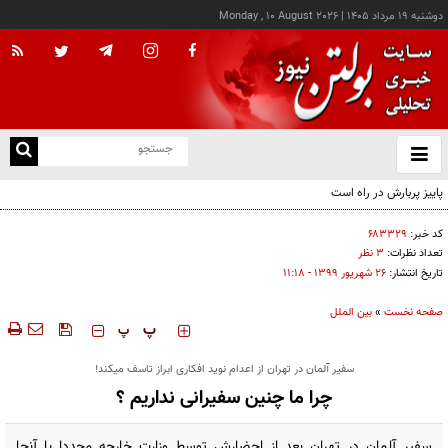
دوشنبه ۱۹ مرداد ۱۴۰۵
|
Monday , 10 August 2026
از
و
ته
ن
نو
کد خبر:
۶۸۳۳۲۹
تعداد نظرات:
۳ نظر
تاریخ انتشار:
۲۶ شهريور ۱۳۹۹ - ۱۱:۱۸
صفحه نخست
»
بین الملل
‍‍‍ پ
پ
سفیر آلمان در تهران از اعدام نوید افکاری ابراز تاسف میکند!
چرا ما چنین سفیرانی نداریم ؟
سفیر آلمان در تهران بعد از احضارش توسط وزارت خارجه مجددا با آنجا