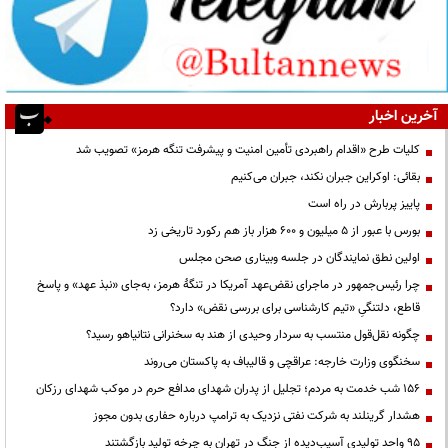
آخرین اخبار
کلیات طرح «اقدام راهبردی تأمین امنیت و پیشرفت تنگه هرمز» تصویب شد
بقائی: اوکراین جبران نکند، جبران می‌کنیم
پاییز پربارش در راه است
بورس با عبور از ۵ میلیون و ۶۰۰ هزار باز هم رکورد تاریخی زد
اولین نطق نمایندگان در جلسه وبیناری صحن مجلس
چرا رئیس‌جمهور در ماجرای نقض‌عهد آمریکا در تنگهٔ هرمز، به‌جای «نبذ عهد» و پاسخ
قاطع، دلتنگیِ «تیم کارشناسی برای بررسی نقض» دارد؟
چگونه نقل‌قول منتسب به سردار وحیدی از هند به سخنرانی نتانیاهو رسید؟
سخنگوی وزارت خارجه: عراقچی و قالیباف به پاکستان می‌روند
۱۵۶ شب خدمت به مردم؛ تجلیل از پدران شهدای مدافع حرم در موکب شهدای رزکان
هشدار گرینلند به شرکت نفتی نزدیک به ترامپ درباره حفاری بدون مجوز
95 واحد تولیدی آسیب‌دیده از جنگ در تهران به چرخه تولید بازگشتند