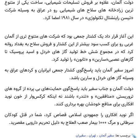
دولت آلمان، علاوه بر فروش تسلیحات شیمیایی، ساخت یکی از متنوع
ترین زرادخانه های سلاح های شیمیایی رو در عراق به وسیله شرکت
«تیسن راینشتال تکنولوژی» در سال 1981 امضا کرد.
این آغاز قرار داد یک کشتار جمعی بود که شرکت های متنوع تری از آلمان
غربی رو برای کسب سود بیشتر از این کشتار و فروش سلاح به بغداد روانه
کرد که در مجموع شش خط تولید گاز های خردل و اسید پروسیک تا
گازهای عصبی«سارین» و «تابون» را تولید کرد.
امروز سفیر آلمان باید پاسخ‌گوی کشتار جمعی ایرانیان و کردهای عراق به
وسیله گاز های خردل و سارین باشد.
دولت آلمان و جناب سفیر باید پاسخ‌گوی حمایت‌های بی پرده از گروه های
تروریستی «منافقین» و «تندر» باشند نه اینکه کرکس‌وار از خون نوید
افکاری برای منافع خودشان بهره برداری کنند.
اگر نوید افکاری را جمهودی اسلامی قصاص کرد، شما در قتل کودکان
سرطانی و مرگ ۱۰۰۰ بیمار صعب العلاج به دلیل تحریم دارویی مقصرید.
برچسب ها:
سفیر آلمان
،
تهران
،
سفیران