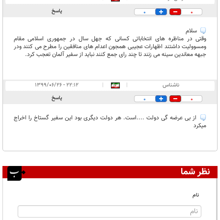
پاسخ
0
0
سلام
وقتی در مناظره های انتخاباتی کسانی که جهل سال در جمهوری اسلامی مقام
ومسوولیت داشتند اظهارات عجیبی همجون اعدام های منافقین را مطرح می کنند ودر
جبهه معاندین سینه می زنند تا چند رای جمع کنند نباید از سفیر آلمان تعجب کرد.
ناشناس
|
|
۲۲:۱۲ - ۱۳۹۹/۰۶/۲۶
پاسخ
0
0
از بی عرضه گی دولت ....است. هر دولت دیگری بود این سفیر گستاخ را اخراج
میکرد
نظر شما
نام