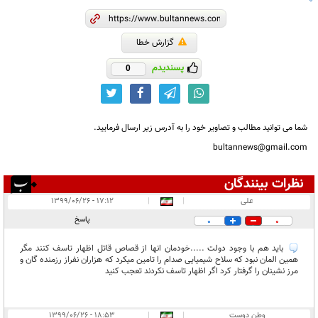
گزارش خطا
پسندیدم
0
شما می توانید مطالب و تصاویر خود را به آدرس زیر ارسال فرمایید.
bultannews@gmail.com
نظرات بینندگان
انتشار یافته:
۳
علی
|
|
۱۷:۱۲ - ۱۳۹۹/۰۶/۲۶
در انتظار بررسی:
پاسخ
0
0
غیر قابل انتشار:
۱
باید هم با وجود دولت .....خودمان انها از قصاص قاتل اظهار تاسف کنند مگر
همین المان نبود که سلاح شیمیایی صدام را تامین میکرد که هزاران نفراز رزمنده گان و
مرز نشینان را گرفتار کرد اگر اظهار تاسف نکردند تعجب کنید
وطن دوست
|
|
۱۸:۵۳ - ۱۳۹۹/۰۶/۲۶