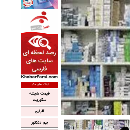
لینک های مفید
قیمت شیشه
سکوریت
آلپاری
بیم دتکتور