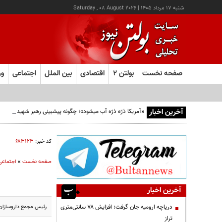
شنبه ۱۷ مرداد ۱۴۰۵
|
Saturday , 08 August 2026
صفحه نخست
بولتن ۲
اقتصادی
بین الملل
اجتماعی
ور
آخرین اخبار
«آمریکا ذرّه ذرّه آب میشود»؛ چگونه پیشبینی رهبر شهید از افو
کد خبر:
۶۸۳۱۲۳
صفحه نخست
»
اجتماعی
آخرین اخبار
رئیس مجمع داروسازان ایران از تولید 97 درصد داروها
دریاچه ارومیه جان گرفت؛ افزایش ۷۸ سانتی‌متری
تراز