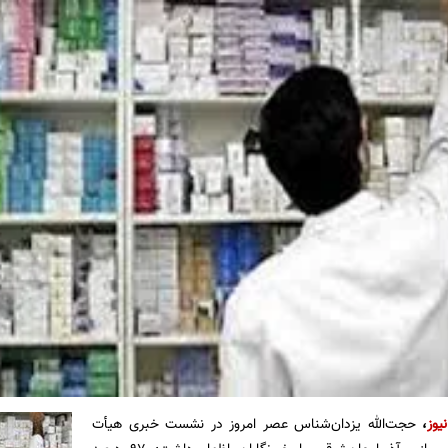
یوز
،
حجت‌الله یزدان‌شناس عصر امروز در نشست خبری هیأت