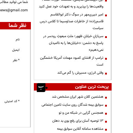
شما می توانید مطالب 
واقعیت‌ها را بپذیرید و به تعهدات خود عمل کنید
nnews@gmail.com
امیر دبیری‌مهر در سوگ دکتر ابوالقاسم
قاسم‌زاده؛ از خاطرات صداوسیما تا کلاس درس
نظر شما
سیاست
سربازانِ خیابانِ ظهور؛ ملتِ مبعوثِ رودسر در
نام
پاسخ به دشمن: «خیابان‌ها را به ناامیدان
نمی‌دهیم»
ایمیل
ترامپ از افشای کمبود مهمات آمریکا خشمگین
* نظر
است
وقتی انرژی، مسیرش را گم می‌کند
پربحث ترین عناوین
هشتمین کلان شهر ایران مشخص شد
* کد امنیتی
سوابق بیمه شدگان روی سایت تامین اجتماعی
همجنس گرایی در شبکه من و تو
13 توصیه آسان برای رفع بوی بد دهان
مشاهده سامانه آنلاين سوابق بیمه