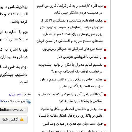
باید افراد کارآمدتر را به کار گرفت/ کاری می کنیم
یزدان‌شناس با بیا
در معیشت مردم مشکلی پیش نیاید
الکل نداشتند و د
وزارت اطلاعات: شناسایی و دستگیری ۲۱ نفر از
کرده باشد.
مزدوران مرتبط با سازمان جاسوسی و تروریستی
وی با اشاره به ا
رژیم صهیونیستی و بازداشت ۴ نفر از اعضای
ماسک‌هایی که توس
باندهای مسلح شرارت و اغتشاش در استان کرمان
حمله نیروهای اسرائیلی به خبرنگار پرس‌تی‌وی
درمانی به بیمارا
از التماس تا فروپاشی هژمونی دلار
تقسیم غنایم مدیران یا دفاع از تولید؛ پشت‌پرده
یزدان‌شناس اضافه
درخواست توقف یک آیین‌نامه چه بود؟
داشتیم. پیشگیری‌
هشدار حاجی دلیگانی درباره تغییر سهم دریای
است.
خزر و مخالفت با واگذاری امتیاز
منبع:
آیت‌الله جوادی آملی: با هرکس که وحدت ملی و
عصر ایران
اسلامی را بشکند، باید مقابله کرد
برچسب ها:
حجت‌الل
مطالبه برای شکستن انحصار پیمانکاری؛ نظارت
دقیق بر واگذاری پروژه‌ها، راهکار مقابله با فساد
گزارش خطا
فرق است میان مجاهدان در میدان و ساکتین
این دیپلماسی نمایشی، شکست خورده است/