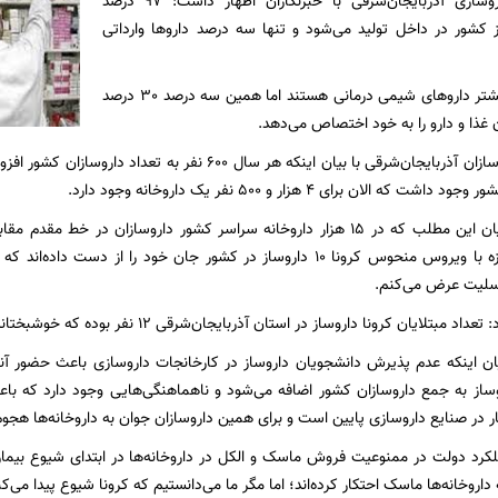
مدیره انجمن داروسازی آذربایجان‌شرقی با خبرنگاران اظهار داشت: 97 درصد
ز کشور در داخل تولید می‌شود و تنها سه درصد داروها وارداتی
وی اضافه کرد: بیشتر داروهای شیمی درمانی هستند اما همین سه درصد 30 درصد
ن غذا و دارو را به خود اختصاص می‌دهد.
که الان برای 4 هزار و 500 نفر یک داروخانه وجود دارد.
یزدان‌شناس با بیان این مطلب که در 15 هزار داروخانه سراسر کشور داروسازان در
متأسفانه در مبارزه با ویروس منحوس کرونا 10 داروساز در کشور جان خود را 
تسلیت عرض می‌کنم.
ان کرونا داروساز در استان آذربایجان‌شرقی 12 نفر بوده که خوشبختانه فوتی در این رابطه نداشتیم.
ان اینکه عدم پذیرش دانشجویان داروساز در کارخانجات داروسازی باعث حضور آنها
نفر داروساز به جمع داروسازان کشور اضافه می‌شود و ناهماهنگی‌هایی وجود دارد که
در صنایع داروسازی پایین است و برای همین داروسازان جوان به داروخانه‌ها هجوم 
ملکرد دولت در ممنوعیت فروش ماسک و الکل در داروخانه‌ها در ابتدای شیوع بیماری
 داروخانه‌ها ماسک احتکار کرده‌اند؛ اما مگر ما می‌دانستیم که کرونا شیوع پیدا می‌ک