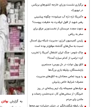
برگزاری نشست وزرای خارجه کشورهای بریکس
در نیویورک
«آمریکا ذرّه ذرّه آب میشود»؛ چگونه پیشبینی
رهبر شهید از افول ابرقدرت به حقیقت پیوست؟
دعوت مجدد عربستان از نخست‌وزیر عراق برای
سفر به ریاض
رئیس کمیسیون انرژی: مدیریت شبکه برق امسال
نسبت به سال‌های گذشته موفق‌تر بوده است
چاک شومر: جنگ ایران اشتغال آمریکا را تخریب
کرد؛ ترامپ از کدام سیاره آمده؟!
اتاق پول دولت در دل بورس؛ مستمری
بازنشستگان، وثیقه بازی بزرگ‌ها
رد ورود تمامی معتادان به اتاق‌های مدیریت
مصرف؛ شرایط خاص پذیرش
حرف‌های صمیمانه یک تیم رسانه‌ای در روز
خبرنگار؛ از سختی‌های کار، ندیده‌شدن زحمات و
ماندن پای مردم
به گزارش
بولتن ن
یک رابطه شگفت‌انگیز در دنیای حشرات؛ مورچه‌ها