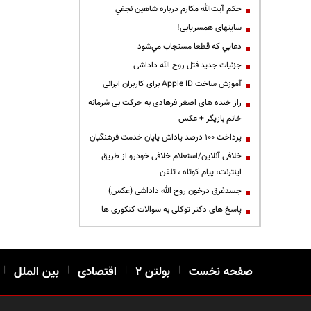
حكم آيت‌الله مكارم درباره شاهين نجفي
سایتهای همسریابی!
دعايي كه قطعا مستجاب مي‌شود
جزئیات جدید قتل روح الله داداشی
آموزش ساخت Apple ID برای کاربران ایرانی
راز خنده های اصغر فرهادی به حرکت بی شرمانه
خانم بازیگر + عکس
پرداخت ۱۰۰ درصد پاداش پایان خدمت فرهنگیان
خلافی آنلاین/استعلام خلافی خودرو از طریق
اینترنت، پیام کوتاه ، تلفن
جسدغرق درخون روح الله داداشی (عکس)
پاسخ های دکتر توکلی به سوالات کنکوری ها
صفحه نخست
|
بولتن ۲
|
اقتصادی
|
بین الملل
|