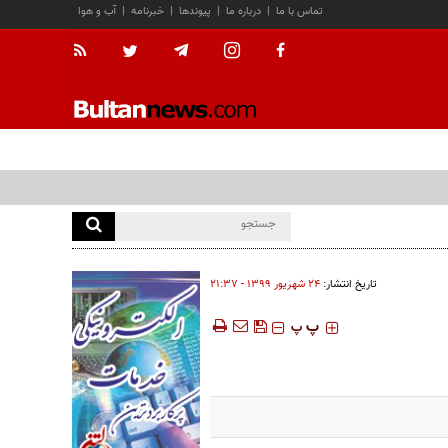
تماس با ما
|
درباره ما
|
پیوندها
|
خبرنامه
|
آب و هوا
تاریخ انتشار:
۲۴ شهريور ۱۳۹۹ - ۲۱:۳۷
‍‍‍ پ
پ