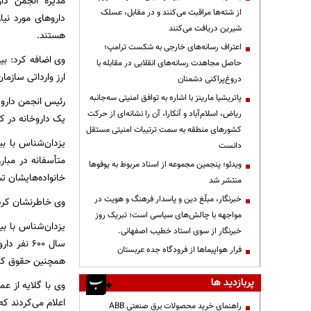
از شته‌ها مراقبت می‌کنند و در مقابل، عسلک
داروهای مورد نیا
شیرین دریافت می‌کنند
هستند.
اعتراف رسانه‌های خارجی به شکست ترامپ؛
حاصل مجاهدت رسانه‌های انقلابی در مقابله با
ارز وارداتی سازما
دروغ‌پراکنی دشمنان
پاتریشیا مارینز با اشاره به توافق امنیتی سه‌جانبه
ریاض، اسلام‌آباد و آنکارا، آن را نشانه‌ای از حرکت
یک داروخانه در کشور وجود داشت 
کشورهای منطقه به سمت ترتیبات امنیتی مستقل
دانست
ویدئو؛ پنجمین مجموعه از اسناد مربوط به یوفوها
خانواده‌هایشان 
منتشر شد
خبرنگار، مبلّغ دین و پاسدار فرهنگ و هویت در
وی خاطرنشان کرد: تعداد مبتلای
مواجهه با چالش‌های سیاسی است؛ تبریک روز
یزدان‌شناس با بی
خبرنگار از سوی استاد خطیب اصفهانی.
سال ۶۰۰ 
فرار هواپیماها از فرودگاه جده عربستان
همچنین حقوق کار 
پربازدید ها
وی با گلایه از ع
اعلام می‌کردند که
راهنمای خرید محصولات برق صنعتی ABB