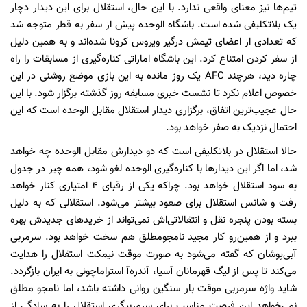
تیم‌ها نیز معنای واقعی ندارد. با این حال، استقلال برای این دیدار دچار
یک بلاتکلیفی شده است. باشگاه الوحده پیش از سفر به قطر متوجه شد
که تعدادی از اعضای تیمش درگیر ویروس کرونا شده‌اند و به همین دلیل
از سفر کردن امتناع کرد. این باشگاه اماراتی کناره‌گیری از مسابقات را راه
چاره دید، هرچند AFC یک روز مانده به این بازی موضع روشنی در این
خصوص اعلام نکرد تا نشست خبری مسابقه روز گذشته برگزار شود. با این
حال عجیب‌ترین اتفاق، برگزاری دیدار استقلال مقابل الوحده است که این
احتمال نزدیک به صفر خواهد بود.
حالا استقلال در بلاتکلیفی است که دو دیدارش مقابل الوحده چه خواهد
شد، اما اگر این دیدارها با کناره‌گیری الوحده لغو شود، همه چیز در جدول
به سود استقلال خواهد بود. چراکه یکی از رقبای 4 امتیازی کنار خواهد
رفت و شانس استقلال برای صعود بیشتر می‌شود. استقلالی که به دلیل
بسته بودن پنجره نقل و انتقالاتی‌اش نمی‌تواند از خریدهای جدیدش بهره
ببرد و از همین‌رو کار مجید نامجومطلق هم سخت خواهد بود. سرمربی
آبی‌پوشان که گفته می‌شود به صورت موقت نیمکت استقلال را هدایت
می‌کند تا پس از لیگ قهرمانان آسیا، آندره‌آ استراماچونی به ایران بازگردد.
شاید واژه سرمربی موقت بار سنگین روانی داشته باشد، اما نامجو مطلق
نمی‌خواهد این فرصت مناسب برای سرمربیگری استقلال را به سادگی از