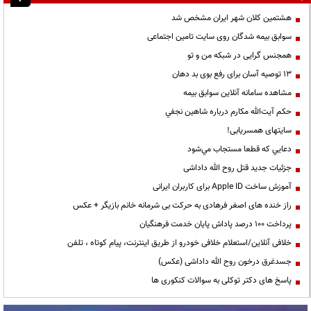
هشتمین کلان شهر ایران مشخص شد
سوابق بیمه شدگان روی سایت تامین اجتماعی
همجنس گرایی در شبکه من و تو
13 توصیه آسان برای رفع بوی بد دهان
مشاهده سامانه آنلاين سوابق بیمه
حكم آيت‌الله مكارم درباره شاهين نجفي
سایتهای همسریابی!
دعايي كه قطعا مستجاب مي‌شود
جزئیات جدید قتل روح الله داداشی
آموزش ساخت Apple ID برای کاربران ایرانی
راز خنده های اصغر فرهادی به حرکت بی شرمانه خانم بازیگر + عکس
پرداخت ۱۰۰ درصد پاداش پایان خدمت فرهنگیان
خلافی آنلاین/استعلام خلافی خودرو از طریق اینترنت، پیام کوتاه ، تلفن
جسدغرق درخون روح الله داداشی (عکس)
پاسخ های دکتر توکلی به سوالات کنکوری ها