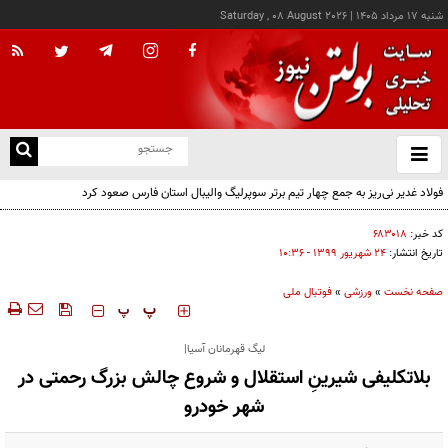
شنبه ۱۷ مرداد ۱۴۰۵
|
Saturday , 08 August 2026
از
و
ته
فولاد غدیر نی‌ریز به جمع چهار تیم برتر سوپرلیگ والیبال استان فارس صعود کرد
ن
نو
کد خبر:
۶۸۳۰۱۸
تاریخ انتشار:
۲۴ شهريور ۱۳۹۹ - ۱۰:۳۶
صفحه نخست
»
ورزشی
»
فوتبال ملی
‍‍‍ پ
پ
لیگ قهرمانان آسیا|
بلاتکلیفی شیرینِ استقلال و شروع چالش بزرگ رحمتی در
شهر خودرو