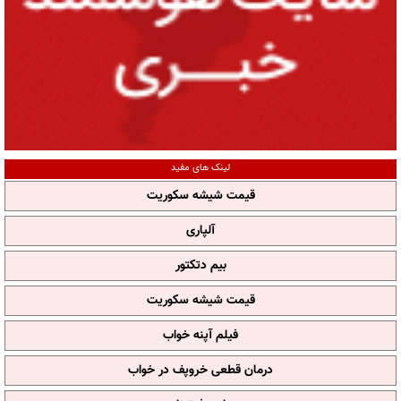
لینک های مفید
قیمت شیشه سکوریت
آلپاری
بیم دتکتور
قیمت شیشه سکوریت
فیلم آپنه خواب
درمان قطعی خروپف در خواب