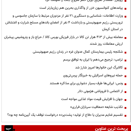
پیامدهای کنوانسیون خزر از واگذاری بحرین هم زیان‌بارتر است
وزارت اطلاعات: شناسایی و دستگیری ۲۱ نفر از مزدوران مرتبط با سازمان جاسوسی و
تروریستی رژیم صهیونیستی و بازداشت ۴ نفر از اعضای باندهای مسلح شرارت و اغتشاش
در استان کرمان
معامله بیش از ۴۱۳ هزار تن کالا در بازار فیزیکی بورس کالا / حراج باز و پتروشیمی پیشران
ارزش معاملات روز شدند
شکنجه رئیس بیمارستان کمال عدوان غزه در زندان رژیم صهیونیستی
ترامپ: ترجیح می‌دهم با ایران به توافق برسم
کالابرگ این خانوارها امروز شارژ شد
حمله نیروهای اسرائیلی به خبرنگار پرس‌تی‌وی
ونس: ایرانی‌ها طرف بسیار دشواری برای مذاکره هستند
از التماس تا فروپاشی هژمونی دلار
جهان با افزایش قیمت مواد غذایی مواجه است
تکذیب شایعه «معافیت سربازان فراری»
تقسیم غنایم مدیران یا دفاع از تولید؛ پشت‌پرده درخواست توقف یک آیین‌نامه چه بود؟
پربحث ترین عناوین