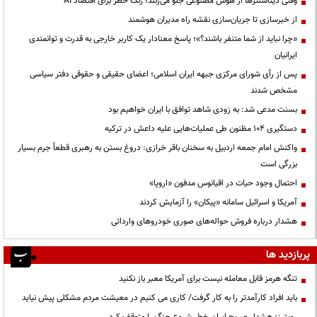
وقتی دیتاسنترها از هوش مصنوعی جلو می‌زنند؛ زنگ خطر برای اقتصاد AI
از خبرسازی تا جریان‌سازی نقشه راه مدیران هوشمند
«چرا نباید از شما متنفر باشند؟»؛ پاسخ معنادار یک کاربر خارجی به قدرت و توانمندی
ایرانیان
پس از رأی شورای مرکزی جبهه ایران اسلامی؛ اعضای حقیقی و حقوقی دفتر سیاسی
مشخص شدند
بسنت مدعی شد: به زودی شاهد توافق با ایران خواهیم بود
دستگیری ۱۰۴ مظنون طی عملیات‌هایی علیه داعش در ترکیه
واکنش امام جمعه اردبیل به سخنان باقر خرازی: دروغ بستن به رهبری قطعاً جرم بسیار
بزرگی است
احتمال وجود حیات در اقیانوس مدفون «اروپا»
آمریکا و اسرائیل سامانه «پیکان» را آزمایش کردند
هشدار درباره فروش حواله‌های صوری خودروهای وارداتی
پربازدید ها
تنگه هرمز قابل معامله نیست برای آمریکا معبر باز نکنید
باید افراد کارآمدتر را به کار گرفت/ کاری می کنیم در معیشت مردم مشکلی پیش نیاید
رویترز: هشدار صریح ایران خطر شروع جنگ را متوقف کرد