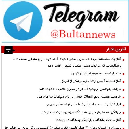
آخرین اخبار
آغاز یک سلسله‌کلیپ ۱۰ قسمتی با محور «جهاد اقتصادی»؛ از ریشه‌یابی مشکلات تا
راهکارهایی که می‌تواند مسیر اقتصاد کشور را تغییر دهد
هشدار نسبت به وقوع تندباد در تهران
آغاز ثبت‌نام آزمون ارشد علوم پزشکی از امروز
شواهد پژوهشی از وجود فسفر در بمباران «لامرد» حکایت دارد
خاصیت عجیب رژیم اشغالگر قدس از زبان دیپلمات سازمان ملل
ابراز نگرانی نسبت به افزایش غلط‌ها در نوشته‌های شهری
جهانگیر: محمدباقر خرازی به دادگاه ویژه روحانیت احضار شد
آغاز ساخت پناهگاه و پارکینگ -پناهگاه در پایتخت
ریمـدان در آستانه بحران؛ ۳ هزار کامیون قفل، صف ۵۰ کیلومتری و گاز مایع زیر آفتاب ۵۰