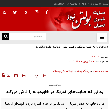
شنبه ۱۷ مرداد ۱۴۰۵
|
Saturday , 08 August 2026
از
و
ته
«شادباش» به حملۀ موشکی و فیلمی بدون حجاب؛ روایت تناقض‌های محسن قرایی
ن
نو
کد خبر:
۶۸۳۰۰۴
تاریخ انتشار:
۲۴ شهريور ۱۳۹۹ - ۱۰:۱۷
صفحه نخست
»
فرهنگ و هنر
»
ادبیات، نشر و رسانه
‍‍‍ پ
پ
معرفی کتاب؛
رمانی که جنایت‌های آمریکا در خاورمیانه را فاش می‌کند
رمان «حام» به حضور سربازان آمریکایی در عراق اشاره دارد و گوشه‌ای از رفتار