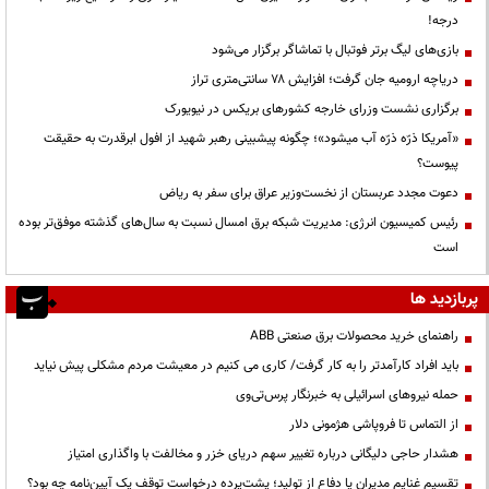
درجه!
بازی‌های لیگ برتر فوتبال با تماشاگر برگزار می‌شود
دریاچه ارومیه جان گرفت؛ افزایش ۷۸ سانتی‌متری تراز
برگزاری نشست وزرای خارجه کشورهای بریکس در نیویورک
«آمریکا ذرّه ذرّه آب میشود»؛ چگونه پیشبینی رهبر شهید از افول ابرقدرت به حقیقت
پیوست؟
دعوت مجدد عربستان از نخست‌وزیر عراق برای سفر به ریاض
رئیس کمیسیون انرژی: مدیریت شبکه برق امسال نسبت به سال‌های گذشته موفق‌تر بوده
است
پربازدید ها
راهنمای خرید محصولات برق صنعتی ABB
باید افراد کارآمدتر را به کار گرفت/ کاری می کنیم در معیشت مردم مشکلی پیش نیاید
حمله نیروهای اسرائیلی به خبرنگار پرس‌تی‌وی
از التماس تا فروپاشی هژمونی دلار
هشدار حاجی دلیگانی درباره تغییر سهم دریای خزر و مخالفت با واگذاری امتیاز
تقسیم غنایم مدیران یا دفاع از تولید؛ پشت‌پرده درخواست توقف یک آیین‌نامه چه بود؟