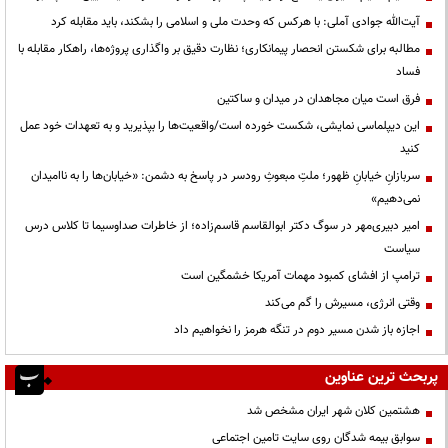
آیت‌الله جوادی آملی: با هرکس که وحدت ملی و اسلامی را بشکند، باید مقابله کرد
مطالبه برای شکستن انحصار پیمانکاری؛ نظارت دقیق بر واگذاری پروژه‌ها، راهکار مقابله با
فساد
فرق است میان مجاهدان در میدان و ساکتین
این دیپلماسی نمایشی، شکست خورده است/واقعیت‌ها را بپذیرید و به تعهدات خود عمل
کنید
سربازانِ خیابانِ ظهور؛ ملتِ مبعوثِ رودسر در پاسخ به دشمن: «خیابان‌ها را به ناامیدان
نمی‌دهیم»
امیر دبیری‌مهر در سوگ دکتر ابوالقاسم قاسم‌زاده؛ از خاطرات صداوسیما تا کلاس درس
سیاست
ترامپ از افشای کمبود مهمات آمریکا خشمگین است
وقتی انرژی، مسیرش را گم می‌کند
اجازه باز شدن مسیر دوم در تنگه هرمز را نخواهیم داد
پربحث ترین عناوین
هشتمین کلان شهر ایران مشخص شد
سوابق بیمه شدگان روی سایت تامین اجتماعی