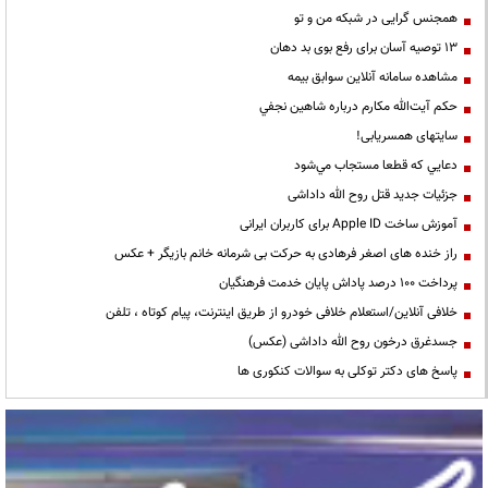
همجنس گرایی در شبکه من و تو
13 توصیه آسان برای رفع بوی بد دهان
مشاهده سامانه آنلاين سوابق بیمه
حكم آيت‌الله مكارم درباره شاهين نجفي
سایتهای همسریابی!
دعايي كه قطعا مستجاب مي‌شود
جزئیات جدید قتل روح الله داداشی
آموزش ساخت Apple ID برای کاربران ایرانی
راز خنده های اصغر فرهادی به حرکت بی شرمانه خانم بازیگر + عکس
پرداخت ۱۰۰ درصد پاداش پایان خدمت فرهنگیان
خلافی آنلاین/استعلام خلافی خودرو از طریق اینترنت، پیام کوتاه ، تلفن
جسدغرق درخون روح الله داداشی (عکس)
پاسخ های دکتر توکلی به سوالات کنکوری ها