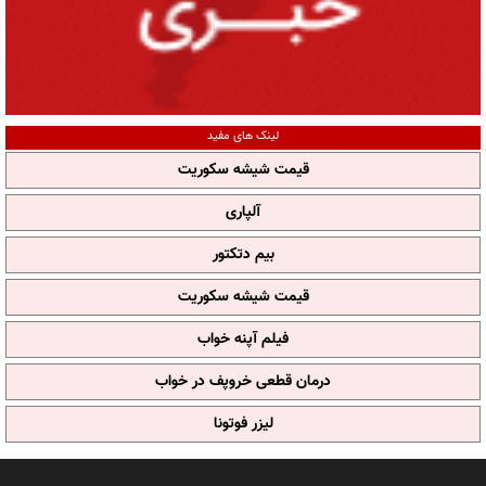
لینک های مفید
قیمت شیشه سکوریت
آلپاری
بیم دتکتور
قیمت شیشه سکوریت
فیلم آپنه خواب
درمان قطعی خروپف در خواب
لیزر فوتونا