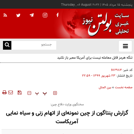
پنجشنبه ۱۵ مرداد ۱۴۰۵
|
Thursday , 06 August 2026
از
و
ته
تنگه هرمز قابل معامله نیست برای آمریکا معبر باز نکنید
ن
نو
کد خبر:
۶۸۲۹۸۴
تاریخ انتشار:
۲۳ شهريور ۱۳۹۹ - ۲۲:۵۹
صفحه نخست
»
بین الملل
‍‍‍ پ
پ
سخنگوی وزارت دفاع چین:
گزارش پنتاگون از چین نمونه‌ای از اتهام زنی و سیاه نمایی
آمریکاست