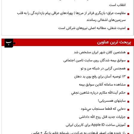
انقلاب است
مقاومت عراق؛ بازیگری فراتر از مرزها | پهپادهای عراقی پیام بازدارندگی را به قلب
سرزمین‌های اشغالی رساندند
‌امنیت شغلی، مطالبه اصلی نیروهای شرکتی است
پربحث ترین عناوین
هشتمین کلان شهر ایران مشخص شد
سوابق بیمه شدگان روی سایت تامین اجتماعی
همجنس گرایی در شبکه من و تو
13 توصیه آسان برای رفع بوی بد دهان
مشاهده سامانه آنلاين سوابق بیمه
حكم آيت‌الله مكارم درباره شاهين نجفي
سایتهای همسریابی!
دعايي كه قطعا مستجاب مي‌شود
جزئیات جدید قتل روح الله داداشی
آموزش ساخت Apple ID برای کاربران ایرانی
راز خنده های اصغر فرهادی به حرکت بی شرمانه خانم بازیگر + عکس