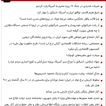
ضربات شدیدی در جنگ ۱۷ روزه محرم به آمریکا وارد کردیم
شیخ نعیم قاسم: توافق ایران و آمریکا، اسرائیل را مهار کرد
چرا قالب وافل جایگزین سقف تیرچه بلوک در پروژه‌های مدرن شده است؟
از رانت‌ شرکتهای خودروساز و تاسیس شرکتهای تراستی در اروپا تا تسخیر دستگاه نظارتی
با چه هدفی صورت گرفته است
آغاز اجتماع خون‌خواهی اقای شهید ایران در پیاده‌روی جاماندگان اربعین
صمصامی: ریشه مشکلات اقتصادی، گرانی نرخ ارز است/ طرح «تقویت پول ملی» در
کمیسیون اقتصادی رأی نیاورد
میناب؛ شهرِ مقبره‌های کوچک!
جهاد اسلامی: اسرائیل با چراغ سبز آمریکا، پروژه نسل‌کشی و کوچ اجباری مردم غزه را
ادامه می‌دهد
مدالِ اعتماد؛ روایت مدیریت آرام و نزدیک محمود خسروی‌وفا
سقوط تاریخی نرخ تولد در ایران؛ شمار نوزادان برای نخستین بار در ۶۰ سال گذشته زیر ۹۰۰
هزار نفر رفت
آغاز انتقال رایگان زائران اتباع خارجی به مرز چذابه
تمدید همه مجوزها و مهلت‌های ویژه تا پایان شهریور؛ بخشنامه جدید دولت ابلاغ شد
دفتر رهبر انقلاب: تنها مراجع رسمی، پایگاه اطلاع‌رسانی دفتر و دفتر حفظ و نشر آثار رهبر