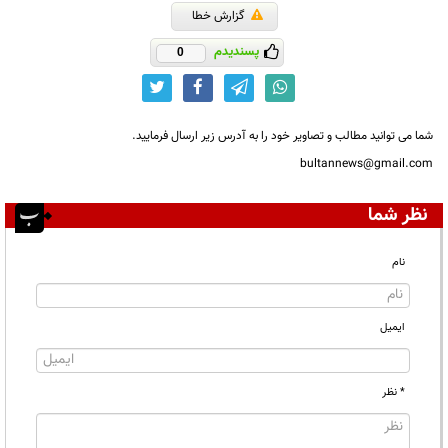
گزارش خطا
پسندیدم
0
شما می توانید مطالب و تصاویر خود را به آدرس زیر ارسال فرمایید.
bultannews@gmail.com
نظر شما
نام
ایمیل
* نظر