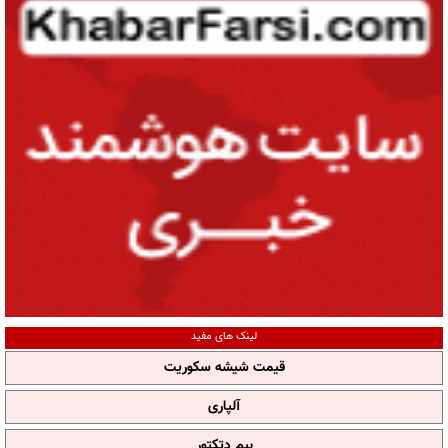
لینک های مفید
قیمت شیشه سکوریت
آلپاری
بیم دتکتور