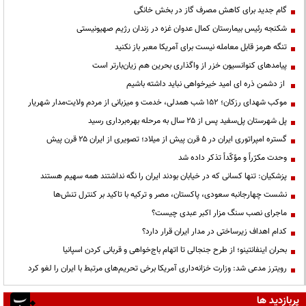
گام جدید برای کاهش مصرف گاز در بخش خانگی
شکنجه رئیس بیمارستان کمال عدوان غزه در زندان رژیم صهیونیستی
تنگه هرمز قابل معامله نیست برای آمریکا معبر باز نکنید
پیامدهای کنوانسیون خزر از واگذاری بحرین هم زیان‌بارتر است
از دشمن ذره ای امید خیرخواهی نباید داشته باشیم
موکب شهدای رزکان؛ ۱۵۲ شب همدلی، خدمت و میزبانی از مردم ولایت‌مدار شهریار
پل شهرستان پل‌سفید پس از ۲۵ سال به مرحله بهره‌برداری رسید
گستره امپراتوری ایران در ۵ قرن پیش از میلاد؛ تصویری از ایران ۲۵ قرن پیش
وحدت مکرّراً و مؤکّداً تذکر داده شد
پزشکیان: تنها کسانی که در خیابان بودند ایران را نگه نداشتند همه سهیم هستند
نشست چهارجانبه سعودی، پاکستان، مصر و ترکیه با تاکید بر کنترل تنش‌ها
ماجرای نصب سنگ مزار اکبر عبدی چیست؟
کدام اهداف زیرساختی در مدار ایران قرار دارد؟
بحران اینفانتینو؛ از طرح جنجالی تا اتهام باج‌خواهی و قربانی کردن اسپانیا
رویترز مدعی شد: وزارت خزانه‌داری آمریکا برخی تحریم‌های مرتبط با ایران را لغو کرد
پربازدید ها