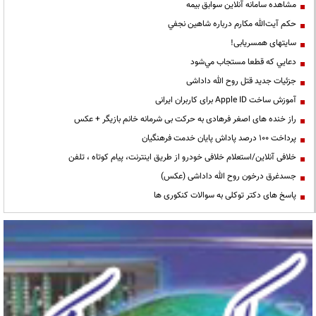
مشاهده سامانه آنلاين سوابق بیمه
حكم آيت‌الله مكارم درباره شاهين نجفي
سایتهای همسریابی!
دعايي كه قطعا مستجاب مي‌شود
جزئیات جدید قتل روح الله داداشی
آموزش ساخت Apple ID برای کاربران ایرانی
راز خنده های اصغر فرهادی به حرکت بی شرمانه خانم بازیگر + عکس
پرداخت ۱۰۰ درصد پاداش پایان خدمت فرهنگیان
خلافی آنلاین/استعلام خلافی خودرو از طریق اینترنت، پیام کوتاه ، تلفن
جسدغرق درخون روح الله داداشی (عکس)
پاسخ های دکتر توکلی به سوالات کنکوری ها