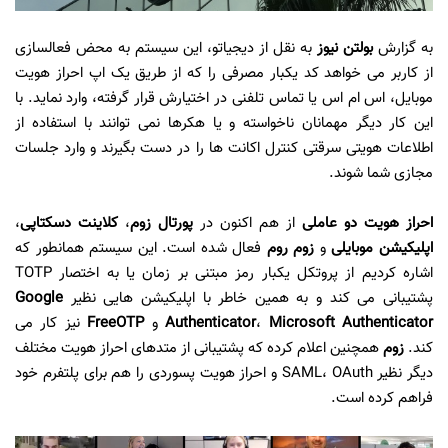
به گزارش
بولتن نیوز
به نقل از دیجیاتو، این سیستم به محض فعالسازی
از کاربر می خواهد کد یکبار مصرفی را که از طریق یک اپ احراز هویت
موبایل، اس ام اس یا تماس تلفنی در اختیارش قرار گرفته، وارد نماید. با
این کار دیگر مهمانان ناخواسته و یا هکرها نمی توانند با استفاده از
اطلاعات هویتی سرقتی کنترل اکانت ها را در دست بگیرند و وارد جلسات
مجازی شما شوند.
احراز هویت دو عاملی
از هم اکنون در
پورتال زوم
،
کلاینت دسکتاپی
،
اپلیکیشن موبایلی
و
زوم روم
فعال شده است. این سیستم همانطور که
اشاره کردیم از پروتکل یکبار رمز مبتنی بر زمان یا به اختصار TOTP
پشتیبانی می کند و به همین خاطر با اپلیکیشن هایی نظیر
Google
Microsoft Authenticator
،
Authenticator
و
FreeOTP
نیز کار می
کند.
زوم
همچنین اعلام کرده که پشتیبانی از متدهای احراز هویت مختلف
دیگر نظیر SAML، OAuth و احراز هویت پسوردی را هم برای پلتفرم خود
فراهم کرده است.