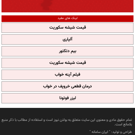
لینک های مفید
قیمت شیشه سکوریت
آلپاری
بیم دتکتور
قیمت شیشه سکوریت
فیلم آپنه خواب
درمان قطعی خروپف در خواب
لیزر فوتونا
تمام حقوق مادی و معنوی این سایت متعلق به بولتن نیوز است و استفاده از مطالب با ذکر منبع
بلامانع است.
طراحی و تولید: "
ایران سامانه
"