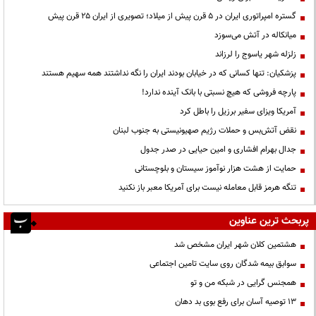
گستره امپراتوری ایران در ۵ قرن پیش از میلاد؛ تصویری از ایران ۲۵ قرن پیش
میانکاله در آتش می‌سوزد
زلزله شهر یاسوج را لرزاند
پزشکیان: تنها کسانی که در خیابان بودند ایران را نگه نداشتند همه سهیم هستند
پارچه فروشی که هیچ نسبتی با بانک آینده ندارد!
آمریکا ویزای سفیر برزیل را باطل کرد
نقض آتش‌بس و حملات رژیم صهیونیستی به جنوب لبنان
جدال بهرام افشاری و امین حیایی در صدر جدول
حمایت از هشت هزار نوآموز سیستان و بلوچستانی
تنگه هرمز قابل معامله نیست برای آمریکا معبر باز نکنید
پربحث ترین عناوین
هشتمین کلان شهر ایران مشخص شد
سوابق بیمه شدگان روی سایت تامین اجتماعی
همجنس گرایی در شبکه من و تو
13 توصیه آسان برای رفع بوی بد دهان