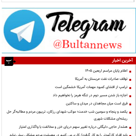
آخرین اخبار
اعلام پایان مراسم اربعین ۱۴۰۵
توقف صادرات نفت عربستان به آمریکا
ترامپ از افشای کمبود مهمات آمریکا خشمگین است
اجازه باز شدن مسیر دوم در تنگه هرمز را نخواهیم داد
فرق است میان مجاهدان در میدان و ساکتین
یکصد و پنجاه و سومین شب خدمت؛ موکب شهدای رزکان، تریبون مردم و مطالبه‌گر حل
ریشه‌ای مشکلات شهری
هشدار حاجی دلیگانی درباره تغییر سهم دریای خزر و مخالفت با واگذاری امتیاز
باید افراد کارآمدتر را به کار گرفت/ کاری می کنیم در معیشت مردم مشکلی پیش نیاید