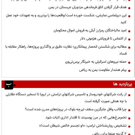
هدف قرار گرفتن اتاق‌ فرماندهی مزدوران عربستان در یمن
این دیپلماسی نمایشی، شکست خورده است/واقعیت‌ها را بپذیرید و به تعهدات خود عمل
کنید
امید مالباختگان رمزارز آبکی به فروش اموال محکومان
از التماس تا فروپاشی هژمونی دلار
مطالبه برای شکستن انحصار پیمانکاری؛ نظارت دقیق بر واگذاری پروژه‌ها، راهکار مقابله با
فساد
حمله نیروهای اسرائیلی به خبرنگار پرس‌تی‌وی
پیام هشدار مقاومت یمن به ریاض
پربازدید ها
از رانت‌ شرکتهای خودروساز و تاسیس شرکتهای تراستی در اروپا تا تسخیر دستگاه نظارتی
با چه هدفی صورت گرفته است
چرا قالب وافل جایگزین سقف تیرچه بلوک در پروژه‌های مدرن شده است؟
تخم‌مرغ‌هایی که در مرز پوسیدند تا اقتدار اداری اثبات شود
تشخیص روان‌شناختی ترامپ: «او تجسم خالص شیطان است!»
۲ گزینه صنعا برای ریاض