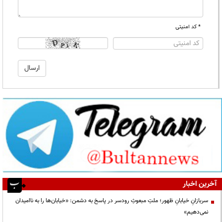
* کد امنیتی
آخرین اخبار
سربازانِ خیابانِ ظهور؛ ملتِ مبعوثِ رودسر در پاسخ به دشمن: «خیابان‌ها را به ناامیدان
نمی‌دهیم»