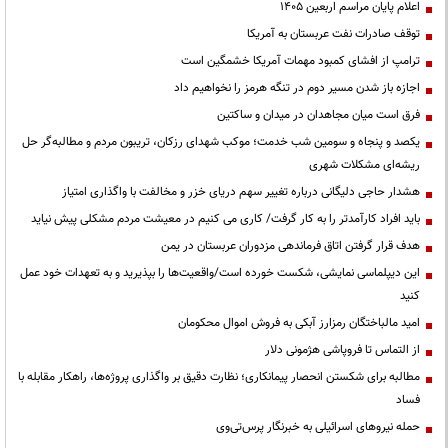
اعلام پایان مراسم اربعین ۱۴۰۵
توقف صادرات نفت عربستان به آمریکا
ترامپ از افشای کمبود مهمات آمریکا خشمگین است
اجازه باز شدن مسیر دوم در تنگه هرمز را نخواهیم داد
فرق است میان مجاهدان در میدان و ساکتین
یکصد و پنجاه و سومین شب خدمت؛ موکب شهدای رزکان، تریبون مردم و مطالبه‌گر حل
ریشه‌ای مشکلات شهری
هشدار حاجی دلیگانی درباره تغییر سهم دریای خزر و مخالفت با واگذاری امتیاز
باید افراد کارآمدتر را به کار گرفت/ کاری می کنیم در معیشت مردم مشکلی پیش نیاید
هدف قرار گرفتن اتاق‌ فرماندهی مزدوران عربستان در یمن
این دیپلماسی نمایشی، شکست خورده است/واقعیت‌ها را بپذیرید و به تعهدات خود عمل
کنید
امید مالباختگان رمزارز آبکی به فروش اموال محکومان
از التماس تا فروپاشی هژمونی دلار
مطالبه برای شکستن انحصار پیمانکاری؛ نظارت دقیق بر واگذاری پروژه‌ها، راهکار مقابله با
فساد
حمله نیروهای اسرائیلی به خبرنگار پرس‌تی‌وی