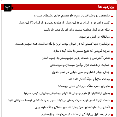
پربازدید ها
تشخیص روان‌شناختی ترامپ: «او تجسم خالص شیطان است!»
گستره امپراتوری ایران در ۵ قرن پیش از میلاد؛ تصویری از ایران ۲۵ قرن پیش
تنگه هرمز قابل معامله نیست برای آمریکا معبر باز نکنید
میانکاله در آتش می‌سوزد
پزشکیان: تنها کسانی که در خیابان بودند ایران را نگه نداشتند همه سهیم هستند
پارچه فروشی که هیچ نسبتی با بانک آینده ندارد!
نقض آتش‌بس و حملات رژیم صهیونیستی به جنوب لبنان
حمایت از هشت هزار نوآموز سیستان و بلوچستانی
جدال بهرام افشاری و امین حیایی در صدر جدول
وحدت مکرّراً و مؤکّداً تذکر داده شد
ماجرای نصب سنگ مزار اکبر عبدی چیست؟
بحران اینفانتینو؛ از طرح جنجالی تا اتهام باج‌خواهی و قربانی کردن اسپانیا
دست نزنید؛ لمس نوزاد حیات وحش می‌تواند منجر به رد شدنشان توسط مادرشان شود
تأملی بر خسارت‌های نامرئی وارد شده بر عاملان جنگ علیه ایران
چاقی به دلیل بی‌ارادگی نیست؛ مغز می‌خواهد چاق بمانیم!