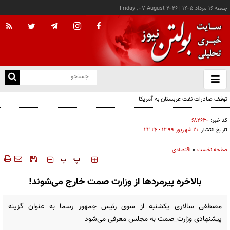
جمعه ۱۶ مرداد ۱۴۰۵
|
Friday , 07 August 2026
از
و
ته
توقف صادرات نفت عربستان به آمریکا
ن
نو
کد خبر:
۶۸۲۶۳۰
تاریخ انتشار:
۲۱ شهريور ۱۳۹۹ - ۲۲:۲۶
صفحه نخست
»
اقتصادی
‍‍‍ پ
پ
بالاخره پیرمردها از وزارت صمت خارج می‌شوند!
مصطفی سالاری یکشنبه از سوی رئیس جمهور رسما به عنوان گزینه
پیشنهادی وزارت_صمت به مجلس معرفی می‌شود