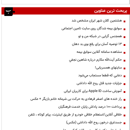
پربحث ترین عناوین
هشتمین کلان شهر ایران مشخص شد
سوابق بیمه شدگان روی سایت تامین اجتماعی
همجنس گرایی در شبکه من و تو
13 توصیه آسان برای رفع بوی بد دهان
مشاهده سامانه آنلاين سوابق بیمه
حكم آيت‌الله مكارم درباره شاهين نجفي
سایتهای همسریابی!
دعايي كه قطعا مستجاب مي‌شود
جزئیات جدید قتل روح الله داداشی
آموزش ساخت Apple ID برای کاربران ایرانی
راز خنده های اصغر فرهادی به حرکت بی شرمانه خانم بازیگر + عکس
پرداخت ۱۰۰ درصد پاداش پایان خدمت فرهنگیان
خلافی آنلاین/استعلام خلافی خودرو از طریق اینترنت، پیام کوتاه ، تلفن
جسدغرق درخون روح الله داداشی (عکس)