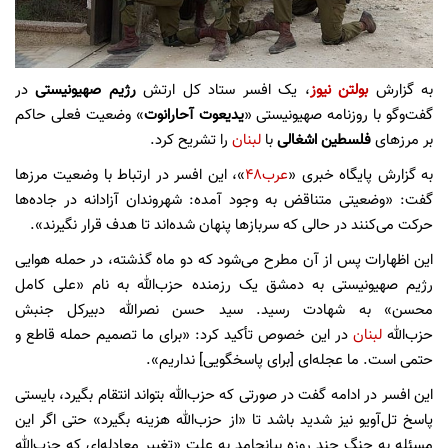
به گزارش
بولتن نیوز
، یک افسر ستاد کل ارتش
رژیم صهیونیستی
در
گفت‌و‌گو با روزنامه صهیونیستی «
یدیعوت
آحارانوت
» وضعیت فعلی حاکم
بر مرزهای
فلسطین اشغالی
با
لبنان
را تشریح کرد.
به گزارش پایگاه خبری «
عرب۴۸
»، این افسر در ارتباط با وضعیت مرزها
گفت: «وضعیتی متناقض به وجود آمده: شهروندان آزادانه در جاده‌ها
حرکت می‌کنند در حالی که سربازها پنهان شده‌اند تا هدف قرار نگیرند».
این اظهارات پس از آن مطرح می‌شود که دو ماه گذشته، در حمله هوایی
رژیم صهیونیستی به دمشق یک رزمنده حزب‌الله به نام «علی کامل
محسن» به شهادت رسید. سید حسن نصرالله دبیرکل جنبش
حزب‌الله
لبنان
در این خصوص تأکید کرد: «برای ما تصمیم حمله قاطع و
حتمی است. ما عجله‌ای [برای پاسخگویی] نداریم».
این افسر در ادامه گفت در صورتی که حزب‌الله بتواند انتقام بگیرد، بایستی
پاسخ تل‌آویو نیز شدید باشد تا «از حزب‌الله هزینه بگیرد» حتی اگر این
مسئله به جنگ چند روزه بیانجامد به علت «تغییر معادله‌ای که حزب‌الله