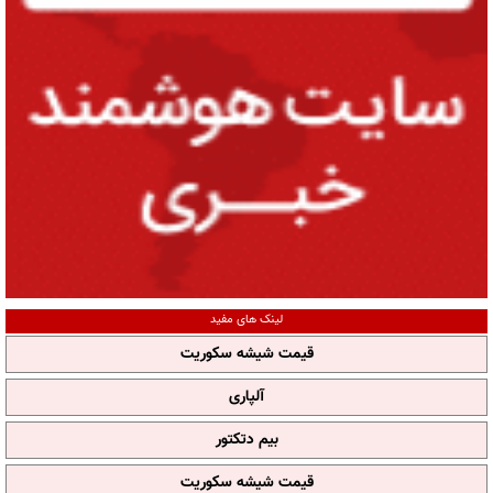
لینک های مفید
قیمت شیشه سکوریت
آلپاری
بیم دتکتور
قیمت شیشه سکوریت