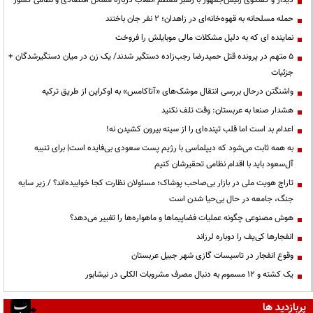
حمله مسلحانه به قهوه‌خانه‌ای در زاهدان؛ ۲ نفر جان باختند
نماینده ای که به دلیل مشکلات مالی موبایلش را فروخت
۵ متهم در پرونده قتل حمیدرضا رجب‌زاده دستگیر شدند/ یک زن در میان دستگیرشدگان +
جزئیات
واشنگتن درحال بررسی انتقال موشک‌های «آتاکامس» به اوکراین از طریق ترکیه
هشدار صنعا به عربستان: وقت تلف نکنید
اعدام بد است اما قلب تپنده‌ای را از سینه بیرون کشیدن نه!
به همه ثابت می‌شود که دیپلماسی با رژیم پست سعودی بی‌فایده است| برای تنبیه
آل‌سعود باید با اقدام نظامی تحقیرشان کنیم
تاراج هویت ملی در بازار بی‌صاحب پوشاک؛ مسئولان نظارت کجا خوابیده‌اند؟ / زیر سایه
جنگ، جامعه در حال بی‌حیا شدن است
هوش مصنوعی چگونه عملیات فضاپیماها و ماهواره‌ها را تغییر می‌دهد؟
انفجارها کی‌یف را دوباره لرزاند
وقوع انفجار در تاسیسات گازی شهر جبیل عربستان
یک کشته و ۱۲ مسموم به دنبال مصرف مشروبات الکلی در نیشابور
پربازدید ها