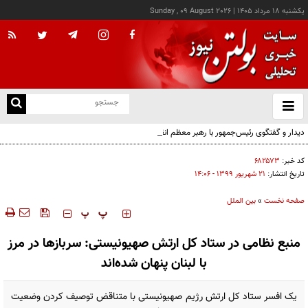
يکشنبه ۱۸ مرداد ۱۴۰۵
|
Sunday , 09 August 2026
از
و
ته
دیدار و گفتگوی رئیس‌جمهور با رهبر معظم انقلاب درباره مسائل اقتصادی و نظامی کشور
ن
نو
کد خبر:
۶۸۲۵۷۳
تاریخ انتشار:
۲۱ شهريور ۱۳۹۹ - ۱۴:۰۶
صفحه نخست
»
بین الملل
‍‍‍ پ
پ
منبع نظامی در ستاد کل ارتش صهیونیستی: سربازها در مرز
با لبنان پنهان شده‌اند
یک افسر ستاد کل ارتش رژیم صهیونیستی با متناقض توصیف کردن وضعیت