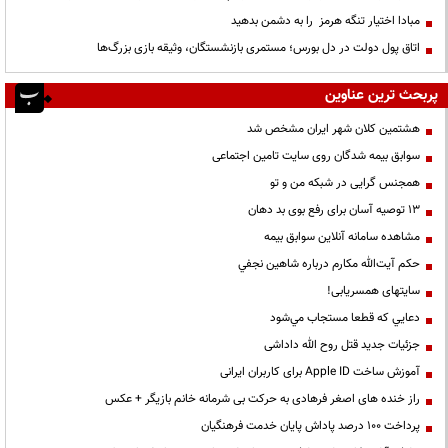
مبادا اختیار تنگه هرمز را به دشمن بدهید
اتاق پول دولت در دل بورس؛ مستمری بازنشستگان، وثیقه بازی بزرگ‌ها
پربحث ترین عناوین
هشتمین کلان شهر ایران مشخص شد
سوابق بیمه شدگان روی سایت تامین اجتماعی
همجنس گرایی در شبکه من و تو
13 توصیه آسان برای رفع بوی بد دهان
مشاهده سامانه آنلاين سوابق بیمه
حكم آيت‌الله مكارم درباره شاهين نجفي
سایتهای همسریابی!
دعايي كه قطعا مستجاب مي‌شود
جزئیات جدید قتل روح الله داداشی
آموزش ساخت Apple ID برای کاربران ایرانی
راز خنده های اصغر فرهادی به حرکت بی شرمانه خانم بازیگر + عکس
پرداخت ۱۰۰ درصد پاداش پایان خدمت فرهنگیان