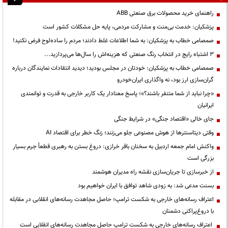
راهنمای خرید محصولات برق صنعتی ABB
پزشکیان: خدمت بی‌منت و مشارکت مردمی، پایه حل مشکلات کشور است
صمصامی خطاب به پزشکیان: به شما اطلاعات غلط دادند؛ مردم را ساده‌لوح فرض نکنید!
3 اشتباه رایج در انتخاب رنگ صنعتی که هزینه‌اش را سال‌ها می‌پردازید...
صمصامی خطاب به پزشکیان: خودتان در مجلس بودید؛ دیدید انتقادات نمایندگان درباره
گران‌سازی ارز بود، نه واگذاری ایران‌خودرو
«چرا نباید از شما متنفر باشند؟»؛ پاسخ معنادار یک کاربر خارجی به قدرت و توانمندی
ایرانیان
جای خالی «اقتصاد جنگی» در شرایط جنگی
وقتی دیتاسنترها از هوش مصنوعی جلو می‌زنند؛ زنگ خطر برای اقتصاد AI
واکنش امام جمعه اردبیل به سخنان باقر خرازی: دروغ بستن به رهبری قطعاً جرم بسیار
بزرگی است
از خبرسازی تا جریان‌سازی نقشه راه مدیران هوشمند
بسنت مدعی شد: به زودی شاهد توافق با ایران خواهیم بود
اعتراف رسانه‌های خارجی به شکست ترامپ؛ حاصل مجاهدت رسانه‌های انقلابی در مقابله
با دروغ‌پراکنی دشمنان
اعتراف رسانه‌های خارجی به شکست ترامپ حاصل مجاهدت رسانه‌های انقلابی است