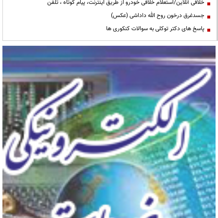
خلافی آنلاین/استعلام خلافی خودرو از طریق اینترنت، پیام کوتاه ، تلفن
جسدغرق درخون روح الله داداشی (عکس)
پاسخ های دکتر توکلی به سوالات کنکوری ها