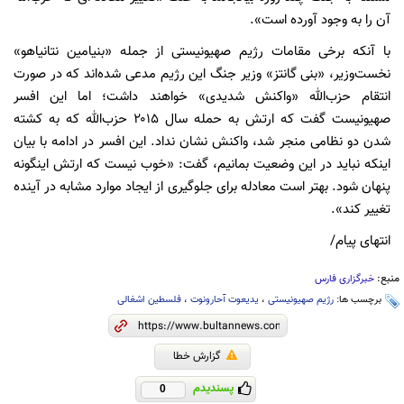
آن را به‌ وجود آورده است».
با آنکه برخی مقامات رژیم صهیونیستی از جمله «بنیامین نتانیاهو»
نخست‌وزیر، «بنی گانتز» وزیر جنگ این رژیم مدعی شده‌اند که در صورت
انتقام حزب‌الله «واکنش شدیدی» خواهند داشت؛ اما این افسر
صهیونیست گفت که ارتش به حمله سال ۲۰۱۵ حزب‌الله که به کشته
شدن دو نظامی منجر شد، واکنش نشان نداد. این افسر در ادامه با بیان
اینکه نباید در این وضعیت بمانیم، گفت: «خوب نیست که ارتش اینگونه
پنهان شود. بهتر است معادله برای جلوگیری از ایجاد موارد مشابه در آینده
تغییر کند».
انتهای پیام/
منبع:
خبرگزاری فارس
برچسب ها:
رژیم صهیونیستی
،
یدیعوت آحارونوت
،
فلسطین اشغالی
گزارش خطا
پسندیدم
0