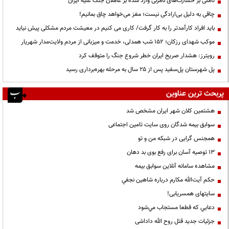
تأملی بر خسارت‌های نامرئی وارد شده بر عاملان جنگ علیه ایران
چاقی به دلیل بی‌ارادگی نیست؛ مغز می‌خواهد چاق بمانیم!
باید افراد کارآمدتر را به کار گرفت/ کاری می کنیم در معیشت مردم مشکلی پیش نیاید
موکب شهدای رزکان؛ ۱۵۲ شب همدلی، خدمت و میزبانی از مردم ولایت‌مدار شهریار
رویترز: هشدار صریح ایران خطر شروع جنگ را متوقف کرد
پل شهرستان پل‌سفید پس از ۲۵ سال به مرحله بهره‌برداری رسید
پربحث ترین عناوین
هشتمین کلان شهر ایران مشخص شد
سوابق بیمه شدگان روی سایت تامین اجتماعی
همجنس گرایی در شبکه من و تو
13 توصیه آسان برای رفع بوی بد دهان
مشاهده سامانه آنلاين سوابق بیمه
حكم آيت‌الله مكارم درباره شاهين نجفي
سایتهای همسریابی!
دعايي كه قطعا مستجاب مي‌شود
جزئیات جدید قتل روح الله داداشی