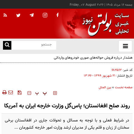
جمعه ۱۶ مرداد ۱۴۰۵
|
Friday , 07 August 2026
از
و
ته
ن
نو
کد خبر:
۶۸۲۵۶۲
تاریخ انتشار:
۲۱ شهريور ۱۳۹۹ - ۱۳:۴۶
صفحه نخست
»
بین الملل
‍‍‍ پ
پ
روند صلح افغانستان؛ پاس‌گل‌ وزارت خارجه ایران به آمریکا
در شرایط فعلی و با توجه به مسائل و تحولات جاری در افغانستان برخی
سخنان از زبان و‌ قلم یکی از مدیران ارشد وزارت امور خارجه کشورمان ...