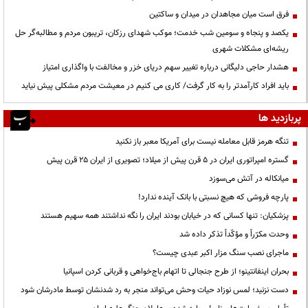
فرق است میان مجاهدان در میدان و ساکتین
یکصد و پنجاه و سومین شب خدمت؛ موکب شهدای رزکان، تریبون مردم و مطالبه‌گر حل
ریشه‌ای مشکلات شهری
هشدار حاجی دلیگانی درباره تغییر سهم دریای خزر و مخالفت با واگذاری امتیاز
باید افراد کارآمدتر را به کار گرفت/ کاری می کنیم در معیشت مردم مشکلی پیش نیاید
پربازدید ها
تنگه هرمز قابل معامله نیست برای آمریکا معبر باز نکنید
گستره امپراتوری ایران در ۵ قرن پیش از میلاد؛ تصویری از ایران ۲۵ قرن پیش
میانکاله در آتش می‌سوزد
پارچه فروشی که هیچ نسبتی با بانک آینده ندارد!
پزشکیان: تنها کسانی که در خیابان بودند ایران را نگه نداشتند همه سهیم هستند
وحدت مکرّراً و مؤکّداً تذکر داده شد
ماجرای نصب سنگ مزار اکبر عبدی چیست؟
بحران اینفانتینو؛ از طرح جنجالی تا اتهام باج‌خواهی و قربانی کردن اسپانیا
دست نزنید؛ لمس نوزاد حیات وحش می‌تواند منجر به رد شدنشان توسط مادرشان شود