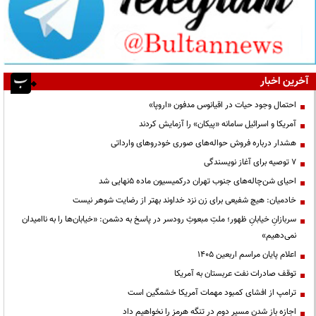
آخرین اخبار
احتمال وجود حیات در اقیانوس مدفون «اروپا»
آمریکا و اسرائیل سامانه «پیکان» را آزمایش کردند
هشدار درباره فروش حواله‌های صوری خودروهای وارداتی
۷ توصیه برای آغاز نویسندگی
احیای شن‌چاله‌های جنوب تهران درکمیسیون ماده ۵نهایی شد
خادمیان: هیچ شفیعی برای زن نزد خداوند بهتر از رضایت شوهر نیست
سربازانِ خیابانِ ظهور؛ ملتِ مبعوثِ رودسر در پاسخ به دشمن: «خیابان‌ها را به ناامیدان
نمی‌دهیم»
اعلام پایان مراسم اربعین ۱۴۰۵
توقف صادرات نفت عربستان به آمریکا
ترامپ از افشای کمبود مهمات آمریکا خشمگین است
اجازه باز شدن مسیر دوم در تنگه هرمز را نخواهیم داد