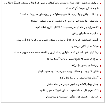
از رانت‌ شرکتهای خودروساز و تاسیس شرکتهای تراستی در اروپا تا تسخیر دستگاه نظارتی
با چه هدفی صورت گرفته است
چرا قالب وافل جایگزین سقف تیرچه بلوک در پروژه‌های مدرن شده است؟
تشخیص روان‌شناختی ترامپ: «او تجسم خالص شیطان است!»
تخم‌مرغ‌هایی که در مرز پوسیدند تا اقتدار اداری اثبات شود
۲ گزینه صنعا برای ریاض
گستره امپراتوری ایران در ۵ قرن پیش از میلاد؛ تصویری از ایران ۲۵ قرن پیش
میانکاله در آتش می‌سوزد
پزشکیان: تنها کسانی که در خیابان بودند ایران را نگه نداشتند همه سهیم هستند
پارچه فروشی که هیچ نسبتی با بانک آینده ندارد!
زلزله شهر یاسوج را لرزاند
نقض آتش‌بس و حملات رژیم صهیونیستی به جنوب لبنان
آمریکا ویزای سفیر برزیل را باطل کرد
جدال بهرام افشاری و امین حیایی در صدر جدول
تنگه هرمز قابل معامله نیست برای آمریکا معبر باز نکنید
حمایت از هشت هزار نوآموز سیستان و بلوچستانی