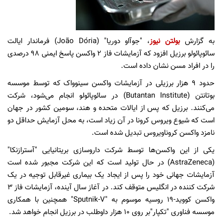
به گزارش
بولتن نیوز
، "جوآاو دوریا" (João Dória) فرماندار ایالت
سائوپائولو برزیل افزود که آزمایشات فاز ۲ واکسن پاسخ ایمنی ۹۸ درصدی
را در افراد مسن نشان داده است.
حدود ۹ هزار برزیلی در آزمایشات واکسن سینوواک که توسط موسسه
بوتانتن (Butantan Institute) در سائوپائولو انجام می‌شود، شرکت
می‌کنند. برزیل که پس از ایالات متحده و هند، سومین کشور در جهان
است که شیوع ویروس کرونا در آن زیاد است، به محل آزمایش حداقل دو
نامزد واکسن کروناویروس تبدیل شده است.
یکی از این واکسن‌ها توسط شرکت داروسازی بریتانیایی "آسترازنکا"
(AstraZeneca) در حال تولید است که این شرکت مجبور شده است
آزمایشات جهانی خود را پس از ایجاد یک بیماری غیرقابل توجیه در یک
شرکت کننده در انگلیس متوقف کند. در آغاز سال آینده، آزمایشات فاز ۳
واکسن کووید-۱۹ روسیه موسوم به "Sputnik-V" همچنین با همکاری
موسسه فناوری "تکپار"بر روی ۱۰ هزار داوطلب در برزیل انجام خواهد شد.