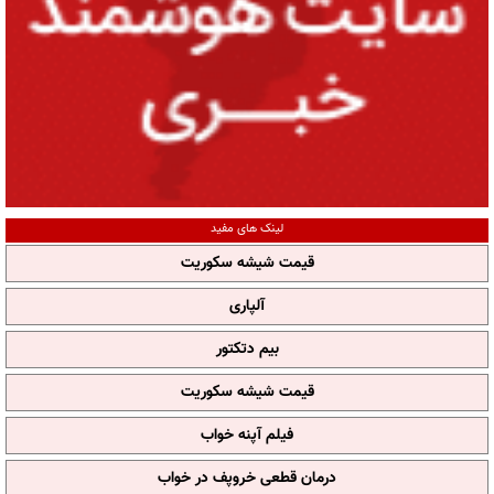
لینک های مفید
قیمت شیشه سکوریت
آلپاری
بیم دتکتور
قیمت شیشه سکوریت
فیلم آپنه خواب
درمان قطعی خروپف در خواب