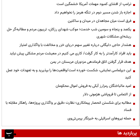
ترامپ از افشای کمبود مهمات آمریکا خشمگین است
اجازه باز شدن مسیر دوم در تنگه هرمز را نخواهیم داد
فرق است میان مجاهدان در میدان و ساکتین
یکصد و پنجاه و سومین شب خدمت؛ موکب شهدای رزکان، تریبون مردم و مطالبه‌گر حل
ریشه‌ای مشکلات شهری
هشدار حاجی دلیگانی درباره تغییر سهم دریای خزر و مخالفت با واگذاری امتیاز
باید افراد کارآمدتر را به کار گرفت/ کاری می کنیم در معیشت مردم مشکلی پیش نیاید
هدف قرار گرفتن اتاق‌ فرماندهی مزدوران عربستان در یمن
این دیپلماسی نمایشی، شکست خورده است/واقعیت‌ها را بپذیرید و به تعهدات خود عمل
کنید
امید مالباختگان رمزارز آبکی به فروش اموال محکومان
از التماس تا فروپاشی هژمونی دلار
مطالبه برای شکستن انحصار پیمانکاری؛ نظارت دقیق بر واگذاری پروژه‌ها، راهکار مقابله با
فساد
حمله نیروهای اسرائیلی به خبرنگار پرس‌تی‌وی
پربازدید ها