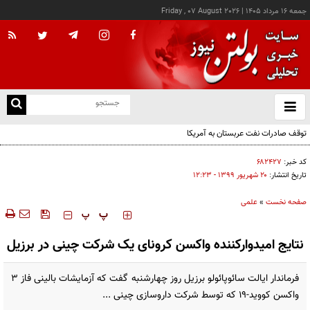
جمعه ۱۶ مرداد ۱۴۰۵
|
Friday , 07 August 2026
از
و
ته
توقف صادرات نفت عربستان به آمریکا
ن
نو
کد خبر:
۶۸۲۴۲۷
تاریخ انتشار:
۲۰ شهريور ۱۳۹۹ - ۱۲:۲۳
صفحه نخست
»
علمی
‍‍‍ پ
پ
نتایج امیدوارکننده واکسن کرونای یک شرکت چینی در برزیل
فرماندار ایالت سائوپائولو برزیل روز چهارشنبه گفت که آزمایشات بالینی فاز ۳
واکسن کووید-۱۹ که توسط شرکت داروسازی چینی ...