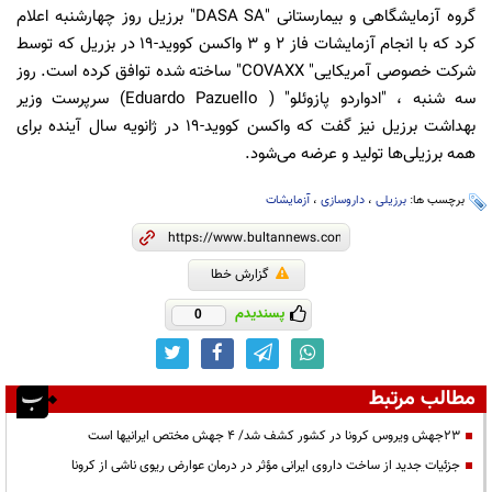
گروه آزمایشگاهی و بیمارستانی "DASA SA" برزیل روز چهارشنبه اعلام
کرد که با انجام آزمایشات فاز ۲ و ۳ واکسن کووید-۱۹ در بزریل که توسط
شرکت خصوصی آمریکایی" COVAXX" ساخته شده توافق کرده است. روز
سه شنبه ، "ادواردو پازوئلو" ( Eduardo Pazuello) سرپرست وزیر
بهداشت برزیل نیز گفت که واکسن کووید-۱۹ در ژانویه سال آینده برای
همه برزیلی‌ها تولید و عرضه می‌شود.
برچسب ها:
برزیلی
،
داروسازی
،
آزمایشات
گزارش خطا
پسندیدم
0
مطالب مرتبط
۲۳جهش ویروس کرونا در کشور کشف شد/ ۴ جهش مختص ایرانیها است
جزئیات جدید از ساخت داروی ایرانی مؤثر در درمان عوارض ریوی ناشی از کرونا