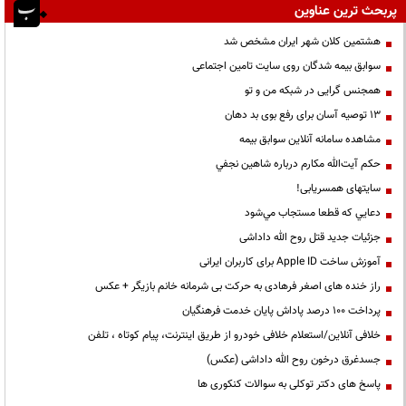
پربحث ترین عناوین
هشتمین کلان شهر ایران مشخص شد
سوابق بیمه شدگان روی سایت تامین اجتماعی
همجنس گرایی در شبکه من و تو
13 توصیه آسان برای رفع بوی بد دهان
مشاهده سامانه آنلاين سوابق بیمه
حكم آيت‌الله مكارم درباره شاهين نجفي
سایتهای همسریابی!
دعايي كه قطعا مستجاب مي‌شود
جزئیات جدید قتل روح الله داداشی
آموزش ساخت Apple ID برای کاربران ایرانی
راز خنده های اصغر فرهادی به حرکت بی شرمانه خانم بازیگر + عکس
پرداخت ۱۰۰ درصد پاداش پایان خدمت فرهنگیان
خلافی آنلاین/استعلام خلافی خودرو از طریق اینترنت، پیام کوتاه ، تلفن
جسدغرق درخون روح الله داداشی (عکس)
پاسخ های دکتر توکلی به سوالات کنکوری ها