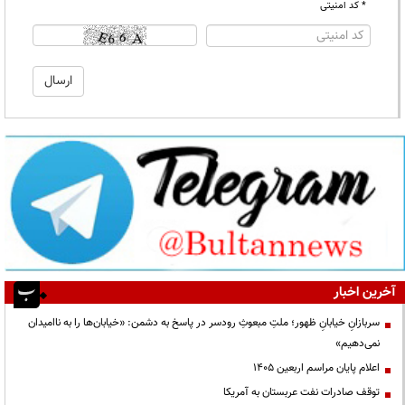
* کد امنیتی
آخرین اخبار
سربازانِ خیابانِ ظهور؛ ملتِ مبعوثِ رودسر در پاسخ به دشمن: «خیابان‌ها را به ناامیدان
نمی‌دهیم»
اعلام پایان مراسم اربعین ۱۴۰۵
توقف صادرات نفت عربستان به آمریکا