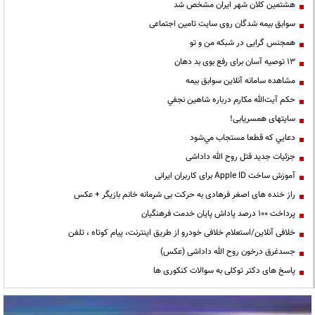
هشتمین کلان شهر ایران مشخص شد
سوابق بیمه شدگان روی سایت تامین اجتماعی
همجنس گرایی در شبکه من و تو
13 توصیه آسان برای رفع بوی بد دهان
مشاهده سامانه آنلاين سوابق بیمه
حكم آيت‌الله مكارم درباره شاهين نجفي
سایتهای همسریابی!
دعايي كه قطعا مستجاب مي‌شود
جزئیات جدید قتل روح الله داداشی
آموزش ساخت Apple ID برای کاربران ایرانی
راز خنده های اصغر فرهادی به حرکت بی شرمانه خانم بازیگر + عکس
پرداخت ۱۰۰ درصد پاداش پایان خدمت فرهنگیان
خلافی آنلاین/استعلام خلافی خودرو از طریق اینترنت، پیام کوتاه ، تلفن
جسدغرق درخون روح الله داداشی (عکس)
پاسخ های دکتر توکلی به سوالات کنکوری ها