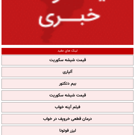
لینک های مفید
قیمت شیشه سکوریت
آلپاری
بیم دتکتور
قیمت شیشه سکوریت
فیلم آپنه خواب
درمان قطعی خروپف در خواب
لیزر فوتونا