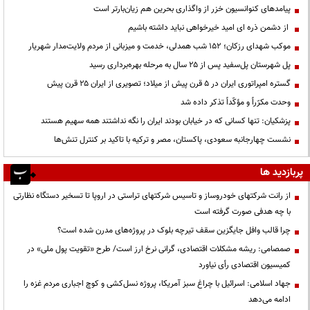
پیامدهای کنوانسیون خزر از واگذاری بحرین هم زیان‌بارتر است
از دشمن ذره ای امید خیرخواهی نباید داشته باشیم
موکب شهدای رزکان؛ ۱۵۲ شب همدلی، خدمت و میزبانی از مردم ولایت‌مدار شهریار
پل شهرستان پل‌سفید پس از ۲۵ سال به مرحله بهره‌برداری رسید
گستره امپراتوری ایران در ۵ قرن پیش از میلاد؛ تصویری از ایران ۲۵ قرن پیش
وحدت مکرّراً و مؤکّداً تذکر داده شد
پزشکیان: تنها کسانی که در خیابان بودند ایران را نگه نداشتند همه سهیم هستند
نشست چهارجانبه سعودی، پاکستان، مصر و ترکیه با تاکید بر کنترل تنش‌ها
پربازدید ها
از رانت‌ شرکتهای خودروساز و تاسیس شرکتهای تراستی در اروپا تا تسخیر دستگاه نظارتی
با چه هدفی صورت گرفته است
چرا قالب وافل جایگزین سقف تیرچه بلوک در پروژه‌های مدرن شده است؟
صمصامی: ریشه مشکلات اقتصادی، گرانی نرخ ارز است/ طرح «تقویت پول ملی» در
کمیسیون اقتصادی رأی نیاورد
جهاد اسلامی: اسرائیل با چراغ سبز آمریکا، پروژه نسل‌کشی و کوچ اجباری مردم غزه را
ادامه می‌دهد