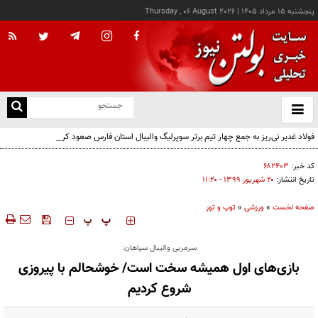
پنجشنبه ۱۵ مرداد ۱۴۰۵
|
Thursday , 06 August 2026
از
و
ته
فولاد غدیر نی‌ریز به جمع چهار تیم برتر سوپرلیگ والیبال استان فارس صعود کرد
ن
نو
کد خبر:
۶۸۲۴۰۳
تاریخ انتشار:
۲۰ شهريور ۱۳۹۹ - ۱۱:۲۰
صفحه نخست
»
ورزشی
»
توپ و تور
‍‍‍ پ
پ
سرمربی والیبال سپاهان:
بازی‌های اول همیشه سخت است/ خوشحالم با پیروزی
شروع کردیم