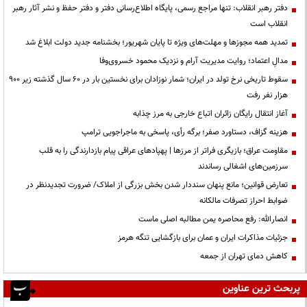
دفتر رهبر انقلاب: تنها مراجع رسمی، پایگاه اطلاع‌رسانی دفتر و دفتر حفظ و نشر آثار رهبر
انقلاب است
تمدید همه مجوزها و مهلت‌های ویژه تا پایان شهریور؛ بخشنامه جدید دولت ابلاغ شد
مدالِ اعتماد؛ روایت مدیریت آرام و نزدیک محمود خسروی‌وفا
سقوط تاریخی نرخ تولد در ایران؛ شمار نوزادان برای نخستین بار در ۶۰ سال گذشته زیر ۹۰۰
هزار نفر رفت
آغاز انتقال رایگان زائران اتباع خارجی به مرز چذابه
هزینه گزاف، دستاورد صفر؛ برگه رأی، پاسخی به ماجراجویی ترامپ
مقاومت عراق؛ بازیگری فراتر از مرزها | پهپادهای عراقی پیام بازدارندگی را به قلب
سرزمین‌های اشغالی رساندند
تعارض قوانین؛ مانع پنهان سنددار شدن بخش بزرگی از املاک/ ضرورت تجدیدنظر در
ضوابط احراز تصرفات مالکانه
انصارالله: رفع محاصره یمن مطالبه اصلی ماست
جزئیات مذاکرات ایران و عمان برای بازگشایی تنگه هرمز
کاهش دمای تهران از جمعه
پربحث ترین عناوین