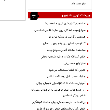
نخواهیم داد
پربحث ترین عناوین
هشتمین کلان شهر ایران مشخص شد
سوابق بیمه شدگان روی سایت تامین اجتماعی
همجنس گرایی در شبکه من و تو
13 توصیه آسان برای رفع بوی بد دهان
مشاهده سامانه آنلاين سوابق بیمه
حكم آيت‌الله مكارم درباره شاهين نجفي
سایتهای همسریابی!
دعايي كه قطعا مستجاب مي‌شود
جزئیات جدید قتل روح الله داداشی
آموزش ساخت Apple ID برای کاربران ایرانی
راز خنده های اصغر فرهادی به حرکت بی شرمانه
خانم بازیگر + عکس
پرداخت ۱۰۰ درصد پاداش پایان خدمت فرهنگیان
خلافی آنلاین/استعلام خلافی خودرو از طریق