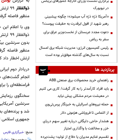
به گزارش
بولتن 
برگزاری نشست وزرای خارجه کشورهای بریکس
ذوالفقار
۹۹ ارتش از اخطار نیروی پدافند هوایی ارتش به
در نیویورک
منظور فاصله گرفت
«آمریکا ذرّه ذرّه آب میشود»؛ چگونه پیشبینی
رهبر شهید از افول ابرقدرت به حقیقت پیوست؟
وی با اعلام این 
دعوت مجدد عربستان از نخست‌وزیر عراق برای
ذوالفقا
سفر به ریاض
بدون سرنشین بیگان
رئیس کمیسیون انرژی: مدیریت شبکه برق امسال
نسبت به سال‌های گذشته موفق‌تر بوده است
ارتش اخطار داد ک
پربازدید ها
انجام گشت‌های د
راهنمای خرید محصولات برق صنعتی ABB
فرامنطقه‌ای را بر
باید افراد کارآمدتر را به کار گرفت/ کاری می کنیم
در معیشت مردم مشکلی پیش نیاید
سرنشین آمریکایی
حمله نیروهای اسرائیلی به خبرنگار پرس‌تی‌وی
شد و پرنده‌های ب
از التماس تا فروپاشی هژمونی دلار
جمهوری اسلامی ای
هشدار حاجی دلیگانی درباره تغییر سهم دریای
خزر و مخالفت با واگذاری امتیاز
منبع:
خبرگزاری فارس
تقسیم غنایم مدیران یا دفاع از تولید؛ پشت‌پرده
برچسب ها:
رزمایش