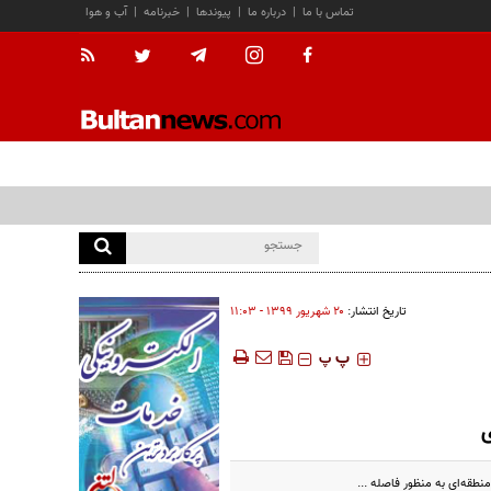
تماس با ما
|
درباره ما
|
پیوندها
|
خبرنامه
|
آب و هوا
تاریخ انتشار:
۲۰ شهريور ۱۳۹۹ - ۱۱:۰۳
‍‍‍ پ
پ
ی