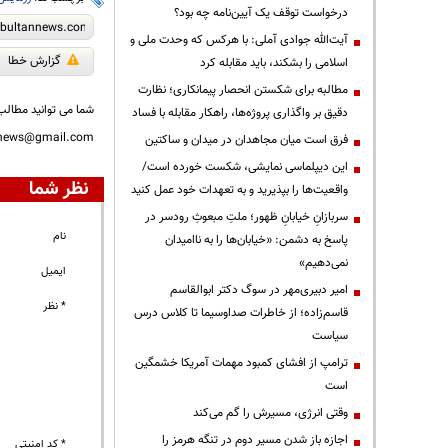
درخواست توقف یک آیین‌نامه چه بود؟
آیت‌الله جوادی آملی: با هرکس که وحدت ملی و
گزارش خطا
اسلامی را بشکند، باید مقابله کرد
مطالبه برای شکستن انحصار پیمانکاری؛ نظارت
شما می توانید مطالب 
دقیق بر واگذاری پروژه‌ها، راهکار مقابله با فساد
nnews@gmail.com
فرق است میان مجاهدان در میدان و ساکتین
این دیپلماسی نمایشی، شکست خورده است/
نظر شما
واقعیت‌ها را بپذیرید و به تعهدات خود عمل کنید
سربازانِ خیابانِ ظهور؛ ملتِ مبعوثِ رودسر در
نام
پاسخ به دشمن: «خیابان‌ها را به ناامیدان
نمی‌دهیم»
ایمیل
امیر دبیری‌مهر در سوگ دکتر ابوالقاسم
* نظر
قاسم‌زاده؛ از خاطرات صداوسیما تا کلاس درس
سیاست
ترامپ از افشای کمبود مهمات آمریکا خشمگین
است
وقتی انرژی، مسیرش را گم می‌کند
اجازه باز شدن مسیر دوم در تنگه هرمز را
* کد امنیتی