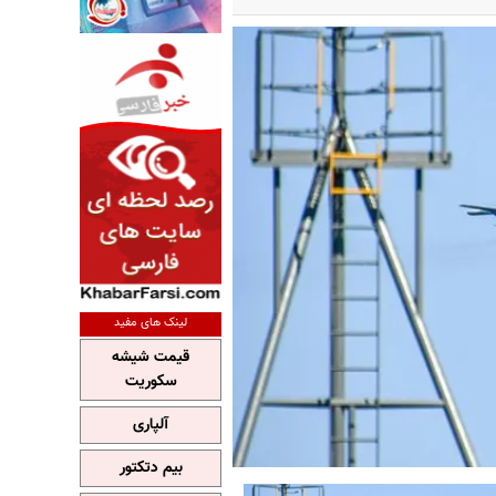
لینک های مفید
قیمت شیشه
سکوریت
آلپاری
بیم دتکتور