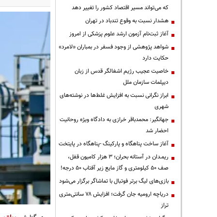
که می‌تواند مسیر اقتصاد کشور را تغییر دهد
هشدار نسبت به وقوع تندباد در تهران
آغاز ثبت‌نام آزمون ارشد علوم پزشکی از امروز
شواهد پژوهشی از وجود فسفر در بمباران «لامرد»
حکایت دارد
خاصیت عجیب رژیم اشغالگر قدس از زبان
دیپلمات سازمان ملل
ابراز نگرانی نسبت به افزایش غلط‌ها در نوشته‌های
شهری
جهانگیر: محمدباقر خرازی به دادگاه ویژه روحانیت
احضار شد
آغاز ساخت پناهگاه و پارکینگ -پناهگاه در پایتخت
ریمـدان در آستانه بحران؛ ۳ هزار کامیون قفل،
صف ۵۰ کیلومتری و گاز مایع زیر آفتاب ۵۰ درجه!
بازی‌های لیگ برتر فوتبال با تماشاگر برگزار می‌شود
دریاچه ارومیه جان گرفت؛ افزایش ۷۸ سانتی‌متری
تراز