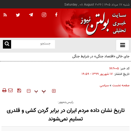
شنبه ۱۷ مرداد ۱۴۰۵
|
Saturday , 08 August 2026
از
و
ته
جای خالی «اقتصاد جنگی» در شرایط جنگی
ن
نو
کد خبر:
۶۸۲۰۰۵
تاریخ انتشار:
۱۷ شهريور ۱۳۹۹ - ۱۹:۵۹
صفحه نخست
»
سیاسی
‍‍‍ پ
پ
رئیس‌جمهور:
تاریخ نشان داده مردم ایران در برابر گردن کشی و قلدری
تسلیم نمی‌شوند