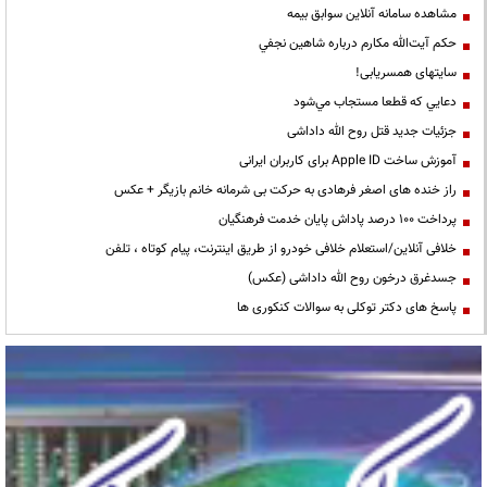
مشاهده سامانه آنلاين سوابق بیمه
حكم آيت‌الله مكارم درباره شاهين نجفي
سایتهای همسریابی!
دعايي كه قطعا مستجاب مي‌شود
جزئیات جدید قتل روح الله داداشی
آموزش ساخت Apple ID برای کاربران ایرانی
راز خنده های اصغر فرهادی به حرکت بی شرمانه خانم بازیگر + عکس
پرداخت ۱۰۰ درصد پاداش پایان خدمت فرهنگیان
خلافی آنلاین/استعلام خلافی خودرو از طریق اینترنت، پیام کوتاه ، تلفن
جسدغرق درخون روح الله داداشی (عکس)
پاسخ های دکتر توکلی به سوالات کنکوری ها