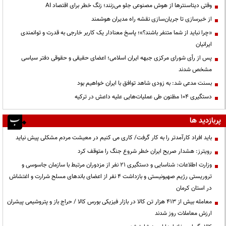
وقتی دیتاسنترها از هوش مصنوعی جلو می‌زنند؛ زنگ خطر برای اقتصاد AI
از خبرسازی تا جریان‌سازی نقشه راه مدیران هوشمند
«چرا نباید از شما متنفر باشند؟»؛ پاسخ معنادار یک کاربر خارجی به قدرت و توانمندی
ایرانیان
پس از رأی شورای مرکزی جبهه ایران اسلامی؛ اعضای حقیقی و حقوقی دفتر سیاسی
مشخص شدند
بسنت مدعی شد: به زودی شاهد توافق با ایران خواهیم بود
دستگیری ۱۰۴ مظنون طی عملیات‌هایی علیه داعش در ترکیه
پربازدید ها
باید افراد کارآمدتر را به کار گرفت/ کاری می کنیم در معیشت مردم مشکلی پیش نیاید
رویترز: هشدار صریح ایران خطر شروع جنگ را متوقف کرد
وزارت اطلاعات: شناسایی و دستگیری ۲۱ نفر از مزدوران مرتبط با سازمان جاسوسی و
تروریستی رژیم صهیونیستی و بازداشت ۴ نفر از اعضای باندهای مسلح شرارت و اغتشاش
در استان کرمان
معامله بیش از ۴۱۳ هزار تن کالا در بازار فیزیکی بورس کالا / حراج باز و پتروشیمی پیشران
ارزش معاملات روز شدند