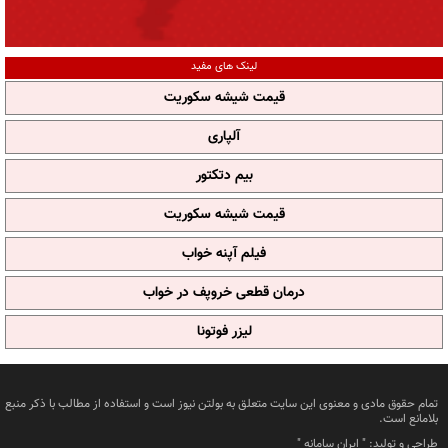
لینک های مفید
قیمت شیشه سکوریت
آلپاری
بیم دتکتور
قیمت شیشه سکوریت
فیلم آپنه خواب
درمان قطعی خروپف در خواب
لیزر فوتونا
تمام حقوق مادی و معنوی این سایت متعلق به بولتن نیوز است و استفاده از مطالب با ذکر منبع
بلامانع است.
طراحی و تولید: "
ایران سامانه
"