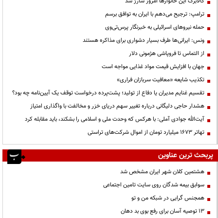
کالابرگ این خانوارها امروز شارژ شد
ترامپ: ترجیح می‌دهم با ایران به توافق برسم
حمله نیروهای اسرائیلی به خبرنگار پرس‌تی‌وی
ونس: ایرانی‌ها طرف بسیار دشواری برای مذاکره هستند
از التماس تا فروپاشی هژمونی دلار
جهان با افزایش قیمت مواد غذایی مواجه است
تکذیب شایعه «معافیت سربازان فراری»
تقسیم غنایم مدیران یا دفاع از تولید؛ پشت‌پرده درخواست توقف یک آیین‌نامه چه بود؟
هشدار حاجی دلیگانی درباره تغییر سهم دریای خزر و مخالفت با واگذاری امتیاز
آیت‌الله جوادی آملی: با هرکس که وحدت ملی و اسلامی را بشکند، باید مقابله کرد
تهاتر ۱۶۷۳ میلیارد تومان از اموال شرکت‌های تراستی
پربحث ترین عناوین
هشتمین کلان شهر ایران مشخص شد
سوابق بیمه شدگان روی سایت تامین اجتماعی
همجنس گرایی در شبکه من و تو
13 توصیه آسان برای رفع بوی بد دهان