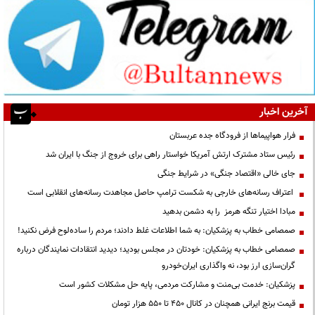
آخرین اخبار
فرار هواپیماها از فرودگاه جده عربستان
رئیس ستاد مشترک ارتش آمریکا خواستار راهی برای خروج از جنگ با ایران شد
جای خالی «اقتصاد جنگی» در شرایط جنگی
اعتراف رسانه‌های خارجی به شکست ترامپ حاصل مجاهدت رسانه‌های انقلابی است
مبادا اختیار تنگه هرمز را به دشمن بدهید
صمصامی خطاب به پزشکیان: به شما اطلاعات غلط دادند؛ مردم را ساده‌لوح فرض نکنید!
صمصامی خطاب به پزشکیان: خودتان در مجلس بودید؛ دیدید انتقادات نمایندگان درباره
گران‌سازی ارز بود، نه واگذاری ایران‌خودرو
پزشکیان: خدمت بی‌منت و مشارکت مردمی، پایه حل مشکلات کشور است
قیمت‌ برنج ایرانی همچنان در کانال ۴۵۰ تا ۵۵۰ هزار تومان