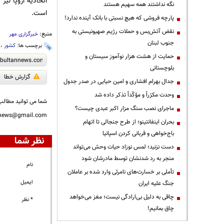
اتحادیه اروپا نی
نگه نداشتند همه سهیم هستند
است.
پارچه فروشی که هیچ نسبتی با بانک آینده ندارد!
نقض آتش‌بس و حملات رژیم صهیونیستی به
منبع:
خبرگزاری مهر
جنوب لبنان
برچسب ها:
کشور
،
حمایت از هشت هزار نوآموز سیستان و
بلوچستانی
گزارش خطا
جدال بهرام افشاری و امین حیایی در صدر جدول
وحدت مکرّراً و مؤکّداً تذکر داده شد
شما می توانید مطالب 
ماجرای نصب سنگ مزار اکبر عبدی چیست؟
nnews@gmail.com
بحران اینفانتینو؛ از طرح جنجالی تا اتهام
باج‌خواهی و قربانی کردن اسپانیا
نظر شما
دست نزنید؛ لمس نوزاد حیات وحش می‌تواند
منجر به رد شدنشان توسط مادرشان شود
نام
تأملی بر خسارت‌های نامرئی وارد شده بر عاملان
ایمیل
جنگ علیه ایران
چاقی به دلیل بی‌ارادگی نیست؛ مغز می‌خواهد
* نظر
چاق بمانیم!