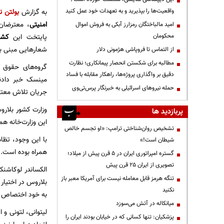
به گزارش
بولتن نی
واقعیت‌ها را بپذیرید و به تعهدات خود عمل کنید
امنیتی
، معترضان 
امید مالباختگان رمزارز آبکی به فروش اموال
پایتخت این
کشو
محکومان
شعارهایی مبنی بر
از التماس تا فروپاشی هژمونی دلار
مطالبه برای شکستن انحصار پیمانکاری؛ نظارت
دقیق بر واگذاری پروژه‌ها، راهکار مقابله با فساد
مینسک خبر دادند
حمله نیروهای اسرائیلی به خبرنگار پرس‌تی‌وی
جریان تلاش معترض
پربازدید ها
این وزارت‌خانه هم
تشخیص روان‌شناختی ترامپ: «او تجسم خالص
با این وجود، تظا
شیطان است!»
همراه بوده است.
گستره امپراتوری ایران در ۵ قرن پیش از میلاد؛
تصویری از ایران ۲۵ قرن پیش
تنگه هرمز قابل معامله نیست برای آمریکا معبر باز
نکنید
به خود اختصاص دا
میانکاله در آتش می‌سوزد
پزشکیان: تنها کسانی که در خیابان بودند ایران را