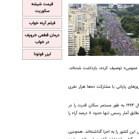
قیمت شیشه
سکوریت
فیلم آپنه خواب
درمان قطعی خروپف
در خواب
لیزر فوتونا
ض‌های روز شنبه ۹۱ معترض را که «مُخل نظم عمومی» توصیف کرده، بازداشت شده‌اند.
های پایانی با مشارکت ده‌ها هزار نفری
الکساندر لوکاشنکو به عنوان متحد سنتی روسیه که از سوی ولادیمیر پوتین حمایت می‌شود، از سال ۱۹۹۴ به طور مستمر سکان قدرت را در
بلاروس در اختیار داشته است. سوتلانا تیخانووسکایا رقیب انتخاباتی و مخالف اصلی آقای لوکاشنکو مطابق آمار رسمی تنها حدود ۸ درصد آراء را
 به عنوان همسایگان بلاروس، ممنوعیت سفر لوکاشنکو و ۲۹ مقام رسمی این کشور را به اجرا گذاشته‌اند. همچنین