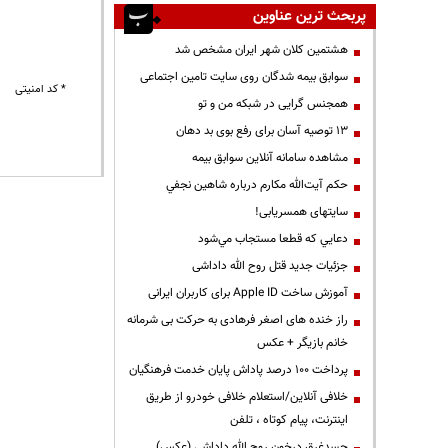
پربحث ترین عناوین
هشتمین کلان شهر ایران مشخص شد
سوابق بیمه شدگان روی سایت تامین اجتماعی
* کد امنیتی
همجنس گرایی در شبکه من و تو
13 توصیه آسان برای رفع بوی بد دهان
مشاهده سامانه آنلاين سوابق بیمه
حكم آيت‌الله مكارم درباره شاهين نجفي
سایتهای همسریابی!
دعايي كه قطعا مستجاب مي‌شود
جزئیات جدید قتل روح الله داداشی
آموزش ساخت Apple ID برای کاربران ایرانی
راز خنده های اصغر فرهادی به حرکت بی شرمانه
خانم بازیگر + عکس
پرداخت ۱۰۰ درصد پاداش پایان خدمت فرهنگیان
خلافی آنلاین/استعلام خلافی خودرو از طریق
اینترنت، پیام کوتاه ، تلفن
جسدغرق درخون روح الله داداشی (عکس)