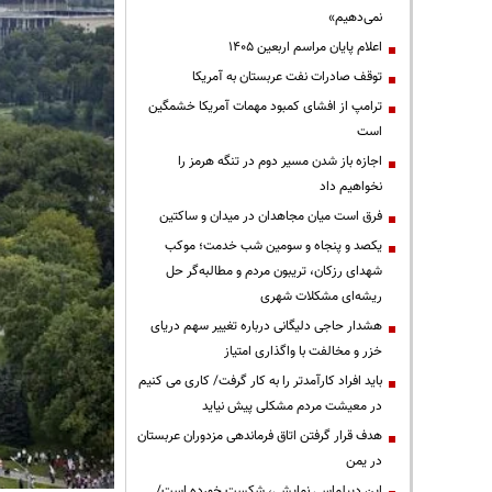
نمی‌دهیم»
اعلام پایان مراسم اربعین ۱۴۰۵
توقف صادرات نفت عربستان به آمریکا
ترامپ از افشای کمبود مهمات آمریکا خشمگین
است
اجازه باز شدن مسیر دوم در تنگه هرمز را
نخواهیم داد
فرق است میان مجاهدان در میدان و ساکتین
یکصد و پنجاه و سومین شب خدمت؛ موکب
شهدای رزکان، تریبون مردم و مطالبه‌گر حل
ریشه‌ای مشکلات شهری
هشدار حاجی دلیگانی درباره تغییر سهم دریای
خزر و مخالفت با واگذاری امتیاز
باید افراد کارآمدتر را به کار گرفت/ کاری می کنیم
در معیشت مردم مشکلی پیش نیاید
هدف قرار گرفتن اتاق‌ فرماندهی مزدوران عربستان
در یمن
این دیپلماسی نمایشی، شکست خورده است/