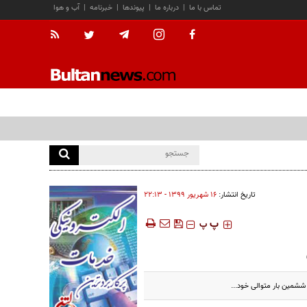
تماس با ما
|
درباره ما
|
پیوندها
|
خبرنامه
|
آب و هوا
تاریخ انتشار:
۱۶ شهريور ۱۳۹۹ - ۲۲:۱۳
‍‍‍ پ
پ
ششمین بار متوالی خود...