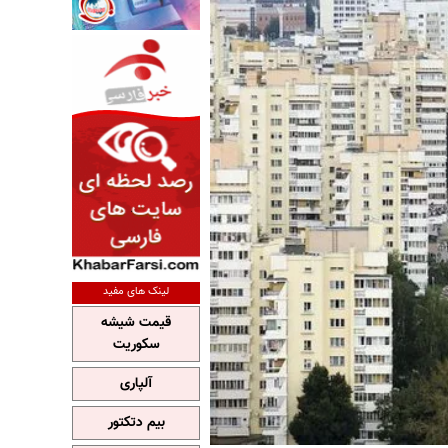
لینک های مفید
قیمت شیشه
سکوریت
آلپاری
بیم دتکتور