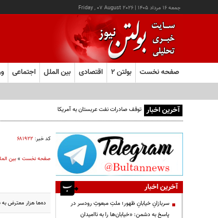
جمعه ۱۶ مرداد ۱۴۰۵
|
Friday , 07 August 2026
صفحه نخست
بولتن ۲
اقتصادی
بین الملل
اجتماعی
ور
آخرین اخبار
توقف صادرات نفت عربستان به آمریکا
کد خبر:
۶۸۱۹۲۲
صفحه نخست
»
بین المل
آخرین اخبار
ده‌ها هزار معترض به ن
سربازانِ خیابانِ ظهور؛ ملتِ مبعوثِ رودسر در
پاسخ به دشمن: «خیابان‌ها را به ناامیدان