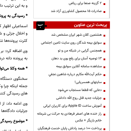
۲ گزینه صنعا برای ریاض
و به این ترتیب د
صادرات ۱۵ محصول کشاورزی آزاد شد
* رسیدگی به پرون
پربحث ترین عناوین
اسماعیلی اظهار ک
و اخلال جزئی و ش
هشتمین کلان شهر ایران مشخص شد
کثرت پرونده‌ها نت
سوابق بیمه شدگان روی سایت تامین اجتماعی
وی اضافه کرد: بر 
همجنس گرایی در شبکه من و تو
به پرونده دانه د
13 توصیه آسان برای رفع بوی بد دهان
مشاهده سامانه آنلاين سوابق بیمه
* همه وکلا می‌توا
حكم آيت‌الله مكارم درباره شاهين نجفي
سخنگوی دستگاه قض
سایتهای همسریابی!
جمله اینکه چرا وک
دعايي كه قطعا مستجاب مي‌شود
های رسیدگی کننده وکالت کنند
جزئیات جدید قتل روح الله داداشی
وی ادامه داد: از
آموزش ساخت Apple ID برای کاربران ایرانی
جزئیات دادگاه‌ها
راز خنده های اصغر فرهادی به حرکت بی شرمانه
خانم بازیگر + عکس
* موضوع رسیدگی ب
پرداخت ۱۰۰ درصد پاداش پایان خدمت فرهنگیان