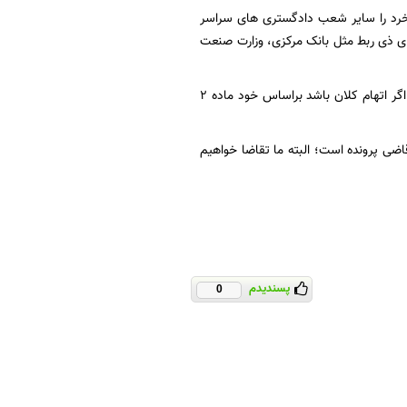
 خرد را سایر شعب دادگستری های سراسر
 ذی ربط مثل بانک مرکزی، وزارت صنعت
سخنگوی قوه قضائیه گفت: اگر اتهامات جزئی باشد، براساس تبصره ماده ۲ رسیدگی خواهند شد و اگر اتهام کلان باشد براساس خود ماده ۲
قاضی پرونده است؛ البته ما تقاضا خواهیم
پسندیدم
0