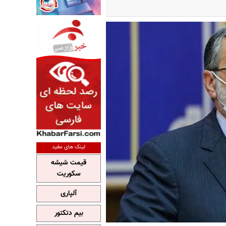
لینک های مفید
قیمت شیشه
سکوریت
آلپاری
بیم دتکتور