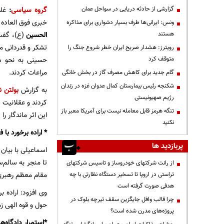
گزارشی از حادثه دریایی در سواحل عمان
گروه سیاسی
:
غلا
خبری فوق العاده 
ونس: ایرانی‌ها طرف بسیار دشواری برای مذاکره
هستند
الحسین
(ع)، گفت:
تشکر و قدردانی م
رویترز: هشدار صریح ایران خطر شروع جنگ را
متوقف کرد
حسینی به نحو 
مراعات کردند.
گام جدید برای کاهش مصرف گاز در بخش خانگی
شکنجه رئیس بیمارستان کمال عدوان غزه در زندان
به گزارش
بولتن ن
رژیم صهیونیستی
کردند و عقلانیت 
تنگه هرمز قابل معامله نیست برای آمریکا معبر باز
این اثر ماندگار ر
نکنید
* اراده برخورد با
پربازدید ها
اسماعیلی با بیان 
تا منجر به سالم‌
از رانت‌ شرکتهای خودروساز و تاسیس شرکتهای
مقام معظم رهبری 
تراستی در اروپا تا تسخیر دستگاه نظارتی با چه
هدفی صورت گرفته است
وی افزود: اراده ب
چرا قالب وافل جایگزین سقف تیرچه بلوک در
حول و قوه الهی زم
پروژه‌های مدرن شده است؟
*استمرار دادگاه‌