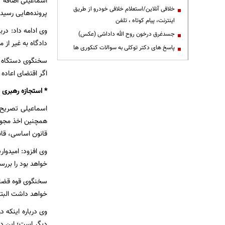
اسماعیلی اضافه ک
خلافی آنلاین/استعلام خلافی خودرو از طریق
پرونده‌هایی رسیدگی ش
اینترنت، پیام کوتاه ، تلفن
وی ادامه داد: درب
جسدغرق درخون روح الله داداشی (عکس)
دادگاه به غیر از 
پاسخ های دکتر توکلی به سوالات کنکوری ها
سخنگوی دستگاه ق
اگر اقتضای اعاده 
* استجازه رهبری تا پایان ش
اسماعیلی تصریح ک
همچنین اخذ مجوزه
قانون اساسی، قان
وی افزود: امیدوا
خواهد بود را بررس
خواهد داشت البته 
وی درباره اینکه 
دیگر است؛ این دا