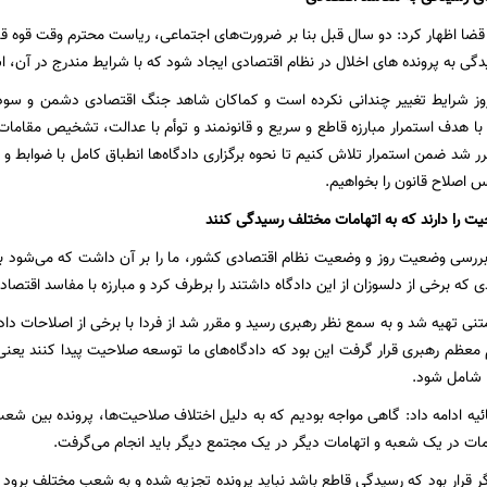
ا اظهار کرد: دو سال قبل بنا بر ضرورت‌های اجتماعی، ریاست محترم وقت قوه قض
گی به پرونده های اخلال در نظام اقتصادی ایجاد شود که با شرایط مندرج در آن، اس
مروز شرایط تغییر چندانی نکرده است و کماکان شاهد جنگ اقتصادی دشمن و سو
با هدف استمرار مبارزه قاطع و سریع و قانونمند و توأم با عدالت، تشخیص مقامات ق
قرر شد ضمن استمرار تلاش کنیم تا نحوه برگزاری دادگاه‌ها انطباق کامل با ضوابط و م
س اصلاح قانون را بخواهیم.
 را دارند که به اتهامات مختلف رسیدگی کنند
رسی وضعیت روز و وضعیت نظام اقتصادی کشور، ما را بر آن داشت که می‌شود با اص
ی که برخی از دلسوزان از این دادگاه داشتند را برطرف کرد و مبارزه با مفاسد اقتص
متنی تهیه شد و به سمع نظر رهبری رسید و مقرر شد از فردا با برخی از اصلاحات دادگ
 معظم رهبری قرار گرفت این بود که دادگاه‌های ما توسعه صلاحیت پیدا کنند یعن
 شامل شود.
ه ادامه داد: گاهی مواجه بودیم که به دلیل اختلاف صلاحیت‌ها، پرونده بین شعب و
امات در یک شعبه و اتهامات دیگر در یک مجتمع دیگر باید انجام می‌گرفت.
ر قرار بود که رسیدگی قاطع باشد نباید پرونده تجزیه شده و به شعب مختلف برود