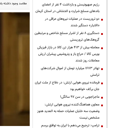
مفاسد وجود داشته باش
رژیم صهیونیستی و بازداشت ۴ نفر از اعضای
باندهای مسلح شرارت و اغتشاش در استان کرمان
دو تروریست در عملیات نیروهای عراقی در
«الانبار» دستگیر شدند
دستگیری ۸ نفر از اشرار مسلح شاخص و مرتبطین
گروهک‌های تروریستی
معامله بیش از ۴۱۳ هزار تن کالا در بازار فیزیکی
بورس کالا / حراج باز و پتروشیمی پیشران ارزش
معاملات روز شدند
تهاتر ۱۶۷۳ میلیارد تومان از اموال شرکت‌های
تراستی
فرمانده نیروی هوایی ارتش: در دفاع از ملت ایران
جان برکف خواهیم بود
ماجراجویی در سن ۹۷ سالگی!
معاون هماهنگ‌کننده نیروی هوایی ارتش:
وضعیت سه خلبان عملیات حمله به العدید هنوز
مشخص نیست
ترامپ: ترجیح می‌دهم با ایران به توافق برسم