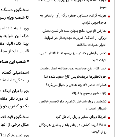
جزئیات مذاکرات ایران و عمان برای بازگشایی تنگه
هرمز
سخنگوی دستگاه قض
هزینه گزاف، دستاورد صفر؛ برگه رأی، پاسخی به
تا شعب ویژه رسید
ماجراجویی ترامپ
وی ادامه داد: ا
تعارض قوانین؛ مانع پنهان سنددار شدن بخش
درک این شرایط و 
بزرگی از املاک/ ضرورت تجدیدنظر در ضوابط
پیدا کند؛ البته م
احراز تصرفات مالکانه
قانون دارد از مجل
تخم‌مرغ‌هایی که در مرز پوسیدند تا اقتدار اداری
اثبات شود
* شعب این صلاحیت
انصارالله: رفع محاصره یمن مطالبه اصلی ماست
اسماعیلی گفت: بر
خودتحقیرها عریضه‌نویس کاخ سفید شده‌اند!
رسیدگی‌ها، انتقاد
عملیات «نصر ۷» چه هدفی را دنبال می‌کرد؟
وی با بیان اینکه 
زلزله شهر یاسوج را لرزاند
که مورد نظر مقام
تشخیص روان‌شناختی ترامپ: «او تجسم خالص
یک و کیفری دو را
شیطان است!»
سخنگوی قوه قضائی
آمریکا ویزای سفیر برزیل را باطل کرد
مثال برخی از اته
۴۵۰۰ فروند کشتی در بنادر باهنر و شرق هرمزگان
پهلو گرفتند
وی تصریح کرد: اگ