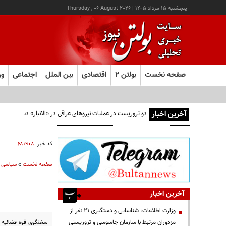
پنجشنبه ۱۵ مرداد ۱۴۰۵
|
Thursday , 06 August 2026
صفحه نخست
بولتن ۲
اقتصادی
بین الملل
اجتماعی
ور
آخرین اخبار
دو تروریست در عملیات نیروهای عراقی در «الانبار» دستگیر شدند
کد خبر:
۶۸۱۹۰۸
صفحه نخست
»
سیاسی
آخرین اخبار
وزارت اطلاعات: شناسایی و دستگیری ۲۱ نفر از
مزدوران مرتبط با سازمان جاسوسی و تروریستی
سخنگوی قوه قضائیه به