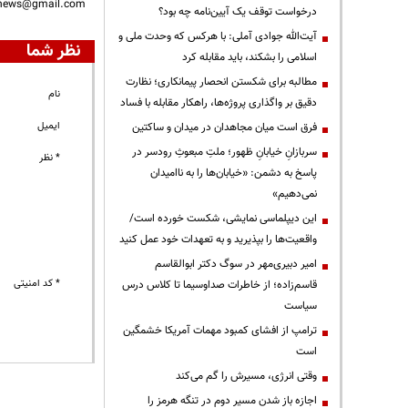
nnews@gmail.com
درخواست توقف یک آیین‌نامه چه بود؟
آیت‌الله جوادی آملی: با هرکس که وحدت ملی و
نظر شما
اسلامی را بشکند، باید مقابله کرد
مطالبه برای شکستن انحصار پیمانکاری؛ نظارت
نام
دقیق بر واگذاری پروژه‌ها، راهکار مقابله با فساد
ایمیل
فرق است میان مجاهدان در میدان و ساکتین
سربازانِ خیابانِ ظهور؛ ملتِ مبعوثِ رودسر در
* نظر
پاسخ به دشمن: «خیابان‌ها را به ناامیدان
نمی‌دهیم»
این دیپلماسی نمایشی، شکست خورده است/
واقعیت‌ها را بپذیرید و به تعهدات خود عمل کنید
امیر دبیری‌مهر در سوگ دکتر ابوالقاسم
* کد امنیتی
قاسم‌زاده؛ از خاطرات صداوسیما تا کلاس درس
سیاست
ترامپ از افشای کمبود مهمات آمریکا خشمگین
است
وقتی انرژی، مسیرش را گم می‌کند
اجازه باز شدن مسیر دوم در تنگه هرمز را