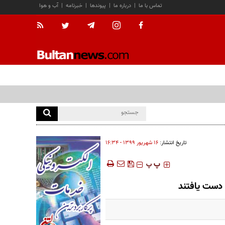
تماس با ما
|
درباره ما
|
پیوندها
|
خبرنامه
|
آب و هوا
تاریخ انتشار:
۱۶ شهريور ۱۳۹۹ - ۱۶:۳۴
‍‍‍ پ
پ
ن دست یافتند