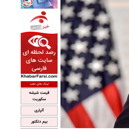
لینک های مفید
قیمت شیشه
سکوریت
آلپاری
بیم دتکتور