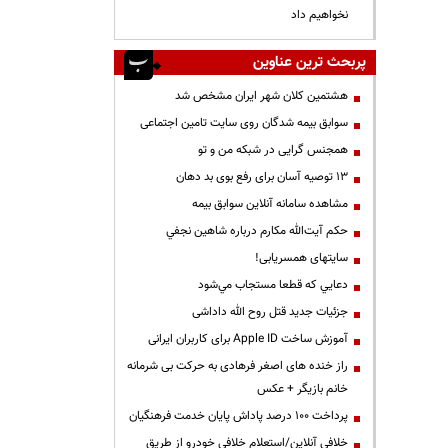
نخواهیم داد
پربحث ترین عناوین
هشتمین کلان شهر ایران مشخص شد
سوابق بیمه شدگان روی سایت تامین اجتماعی
همجنس گرایی در شبکه من و تو
13 توصیه آسان برای رفع بوی بد دهان
مشاهده سامانه آنلاين سوابق بیمه
حكم آيت‌الله مكارم درباره شاهين نجفي
سایتهای همسریابی!
دعايي كه قطعا مستجاب مي‌شود
جزئیات جدید قتل روح الله داداشی
آموزش ساخت Apple ID برای کاربران ایرانی
راز خنده های اصغر فرهادی به حرکت بی شرمانه
خانم بازیگر + عکس
پرداخت ۱۰۰ درصد پاداش پایان خدمت فرهنگیان
خلافی آنلاین/استعلام خلافی خودرو از طریق