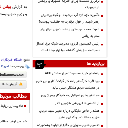
برگزاری نشست وزرای خارجه کشورهای بریکس
به گزارش
بولتن نی
در نیویورک
و رژیم صهیونیستی 
«آمریکا ذرّه ذرّه آب میشود»؛ چگونه پیشبینی
رهبر شهید از افول ابرقدرت به حقیقت پیوست؟
دعوت مجدد عربستان از نخست‌وزیر عراق برای
سفر به ریاض
رئیس کمیسیون انرژی: مدیریت شبکه برق امسال
نسبت به سال‌های گذشته موفق‌تر بوده است
منبع:
باشگاه خبرنگاران 
پربازدید ها
برچسب ها:
امریکا
،
راهنمای خرید محصولات برق صنعتی ABB
باید افراد کارآمدتر را به کار گرفت/ کاری می کنیم
گزارش خطا
در معیشت مردم مشکلی پیش نیاید
مطالب مرتبط
حمله نیروهای اسرائیلی به خبرنگار پرس‌تی‌وی
از التماس تا فروپاشی هژمونی دلار
عادی‌سازی روابط 
هشدار حاجی دلیگانی درباره تغییر سهم دریای
خزر و مخالفت با واگذاری امتیاز
شما می توانید مطالب 
تقسیم غنایم مدیران یا دفاع از تولید؛ پشت‌پرده