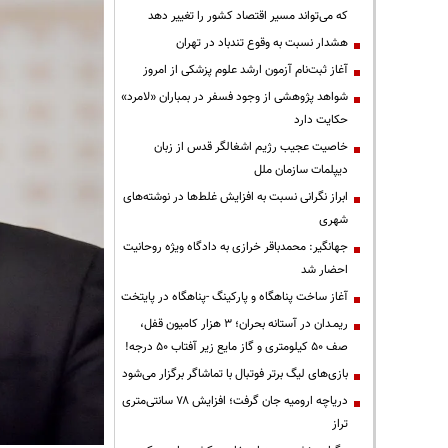
که می‌تواند مسیر اقتصاد کشور را تغییر دهد
هشدار نسبت به وقوع تندباد در تهران
آغاز ثبت‌نام آزمون ارشد علوم پزشکی از امروز
شواهد پژوهشی از وجود فسفر در بمباران «لامرد»
حکایت دارد
خاصیت عجیب رژیم اشغالگر قدس از زبان
دیپلمات سازمان ملل
ابراز نگرانی نسبت به افزایش غلط‌ها در نوشته‌های
شهری
جهانگیر: محمدباقر خرازی به دادگاه ویژه روحانیت
احضار شد
آغاز ساخت پناهگاه و پارکینگ -پناهگاه در پایتخت
ریمـدان در آستانه بحران؛ ۳ هزار کامیون قفل،
صف ۵۰ کیلومتری و گاز مایع زیر آفتاب ۵۰ درجه!
بازی‌های لیگ برتر فوتبال با تماشاگر برگزار می‌شود
دریاچه ارومیه جان گرفت؛ افزایش ۷۸ سانتی‌متری
تراز