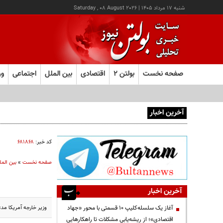
شنبه ۱۷ مرداد ۱۴۰۵
|
Saturday , 08 August 2026
صفحه نخست
بولتن ۲
اقتصادی
بین الملل
اجتماعی
ور
آخرین اخبار
آغاز ثبت‌نام آزمون ارشد علوم پزشکی از امروز
کد خبر:
۶۸۱۸۶۸
صفحه نخست
»
بین المل
آخرین اخبار
وزیر خارجه آمریکا مدع
آغاز یک سلسله‌کلیپ ۱۰ قسمتی با محور «جهاد
اقتصادی»؛ از ریشه‌یابی مشکلات تا راهکارهایی