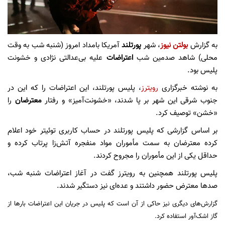
به گزارش
بولتن نیوز
، شهر
پورتلند
آمریکا بامداد امروز (شنبه شب به وقت
محلی) شاهد صدمین شب
اعتراضات
علیه بی‌عدالتی نژادی و خشونت
پلیس بود.
به نوشته خبرگزاری
رویترز
، پلیس پورتلند، این اعتراضات را که این در
جنوب شرقی این شهر بر پا شدند، «خشونت‌آمیز» و رفتار
معترضان
را
«خشن» توصیف کرد.
بر اساس گزارشی که پلیس پورتلند در حساب کاربری توئیتر خود اعلام
کرده معترضان به سمت مأموران مواد منفجره آتش‌زا پرتاب کرده و
حداقل یکی از این مأموران را مجروح کردند.
پلیس پورتلند همچنین به رویترز گفت در آغاز اعتراضات شنبه شب،
صد‌ها معترض حضور داشتند و عده‌ای نیز دستگیر شدند.
گزارش‌های دیگری نیز حاکی از آن است که پلیس در جریان این اعتراضات بار‌ها از
گاز اشک‌آور استفاده کرد.