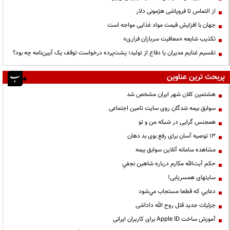
از التماس تا فروپاشی هژمونی دلار
جهان با افزایش قیمت مواد غذایی مواجه است
تکذیب شایعه «معافیت سربازان فراری»
تقسیم غنایم مدیران یا دفاع از تولید؛ پشت‌پرده درخواست توقف یک آیین‌نامه چه بود؟
پربحث ترین عناوین
هشتمین کلان شهر ایران مشخص شد
سوابق بیمه شدگان روی سایت تامین اجتماعی
همجنس گرایی در شبکه من و تو
13 توصیه آسان برای رفع بوی بد دهان
مشاهده سامانه آنلاين سوابق بیمه
حكم آيت‌الله مكارم درباره شاهين نجفي
سایتهای همسریابی!
دعايي كه قطعا مستجاب مي‌شود
جزئیات جدید قتل روح الله داداشی
آموزش ساخت Apple ID برای کاربران ایرانی