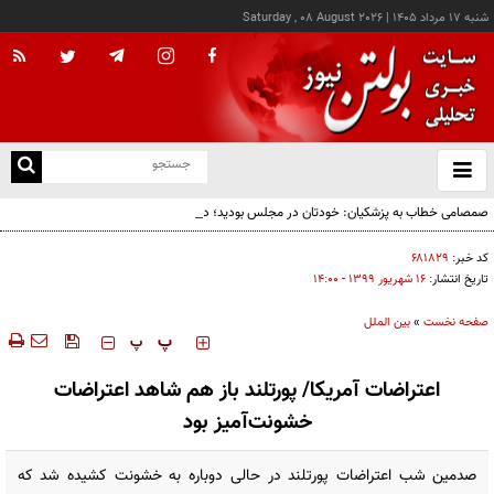
شنبه ۱۷ مرداد ۱۴۰۵
|
Saturday , 08 August 2026
از
و
ته
صمصامی خطاب به پزشکیان: خودتان در مجلس بودید؛ دیدید انتقادات نمایندگان درباره
ن
گران‌سازی ارز بود، نه واگذاری ایران‌خودرو
نو
کد خبر:
۶۸۱۸۲۹
تاریخ انتشار:
۱۶ شهريور ۱۳۹۹ - ۱۴:۰۰
صفحه نخست
»
بین الملل
‍‍‍ پ
پ
اعتراضات آمریکا/ پورتلند باز هم شاهد اعتراضات
خشونت‌آمیز بود
صدمین شب اعتراضات پورتلند در حالی دوباره به خشونت کشیده شد که