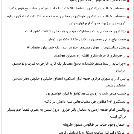
مبادا اختیار تنگه هرمز را به دشمن بدهید
صمصامی خطاب به پزشکیان: به شما اطلاعات غلط دادند؛ مردم را ساده‌لوح فرض نکنید!
صمصامی خطاب به پزشکیان: خودتان در مجلس بودید؛ دیدید انتقادات نمایندگان درباره
گران‌سازی ارز بود، نه واگذاری ایران‌خودرو
پزشکیان: خدمت بی‌منت و مشارکت مردمی، پایه حل مشکلات کشور است
قیمت‌ برنج ایرانی همچنان در کانال ۴۵۰ تا ۵۵۰ هزار تومان
وقتی دیتاسنترها از هوش مصنوعی جلو می‌زنند؛ زنگ خطر برای اقتصاد AI
از خبرسازی تا جریان‌سازی نقشه راه مدیران هوشمند
«چرا نباید از شما متنفر باشند؟»؛ پاسخ معنادار یک کاربر خارجی به قدرت و توانمندی
ایرانیان
پس از رأی شورای مرکزی جبهه ایران اسلامی؛ اعضای حقیقی و حقوقی دفتر سیاسی
مشخص شدند
بسنت مدعی شد: به زودی شاهد توافق با ایران خواهیم بود
دستگیری ۱۰۴ مظنون طی عملیات‌هایی علیه داعش در ترکیه
واکنش امام جمعه اردبیل به سخنان باقر خرازی: دروغ بستن به رهبری قطعاً جرم بسیار
بزرگی است
احتمال وجود حیات در اقیانوس مدفون «اروپا»
آمریکا و اسرائیل سامانه «پیکان» را آزمایش کردند