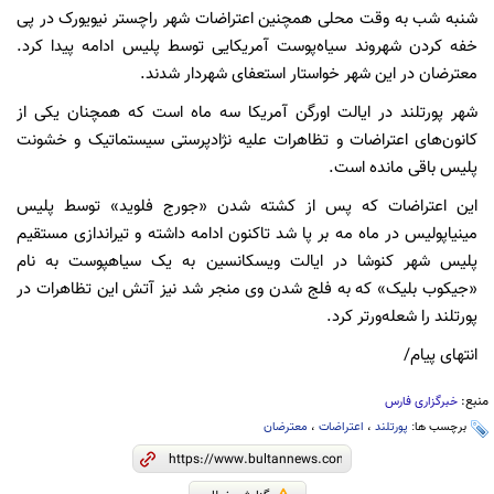
شنبه شب به وقت محلی همچنین اعتراضات شهر راچستر نیویورک در پی
خفه‌ کردن شهروند سیاه‌پوست آمریکایی توسط پلیس ادامه پیدا کرد.
معترضان در این شهر خواستار استعفای شهردار شدند.
شهر پورتلند در ایالت اورگن آمریکا سه ماه است که همچنان یکی از
کانون‌های اعتراضات و تظاهرات علیه نژادپرستی سیستماتیک و خشونت
پلیس باقی مانده است.
این اعتراضات که پس از کشته شدن «جورج فلوید» توسط پلیس
مینیاپولیس در ماه مه بر پا شد تاکنون ادامه داشته و تیراندازی مستقیم
پلیس شهر کنوشا در ایالت ویسکانسین به یک سیاهپوست به نام
«جیکوب بلیک» که به فلج شدن وی منجر شد نیز آتش این تظاهرات در
پورتلند را شعله‌ورتر کرد.
انتهای پیام/
منبع:
خبرگزاری فارس
برچسب ها:
پورتلند
،
اعتراضات
،
معترضان