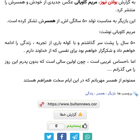
به گزارش
بولتن نیوز
،
مریم کاویانی
عکس جدیدی از خودش و همسرش را
منتشر کرد.
این بازیگر به مناسبت تولد 50 سالگی اش, از
همسر
ش تشکر کرده است.
مریم کاویانی نوشت:
٥٠ سال را پشت سر گذاشتم و با كوله بارى از تجربه ، زندگى را ادامه
خواهم داد و شكرگزار خواهم بود براى نفسى كه از خداوند دارم .
اما ،احساس غريبى است ، چون اولين سالى است كه بدون پدرم اين روز
را مى گذرانم ...
ممنونم از همسر مهربانم كه در اين ايام سخت همراهم هستند
برچسب ها:
بازیگر
،
همسر
،
زندگی
گزارش خطا
پسندیدم
0