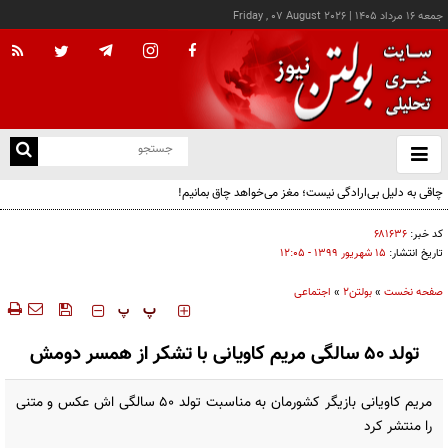
جمعه ۱۶ مرداد ۱۴۰۵
|
Friday , 07 August 2026
از
و
ته
چاقی به دلیل بی‌ارادگی نیست؛ مغز می‌خواهد چاق بمانیم!
ن
نو
کد خبر:
۶۸۱۶۳۶
تاریخ انتشار:
۱۵ شهريور ۱۳۹۹ - ۱۲:۰۵
صفحه نخست
»
بولتن2
»
اجتماعی
‍‍‍ پ
پ
تولد 50 سالگی مریم کاویانی با تشکر از همسر دومش
مریم کاویانی بازیگر کشورمان به مناسبت تولد 50 سالگی اش عکس و متنی
را منتشر کرد