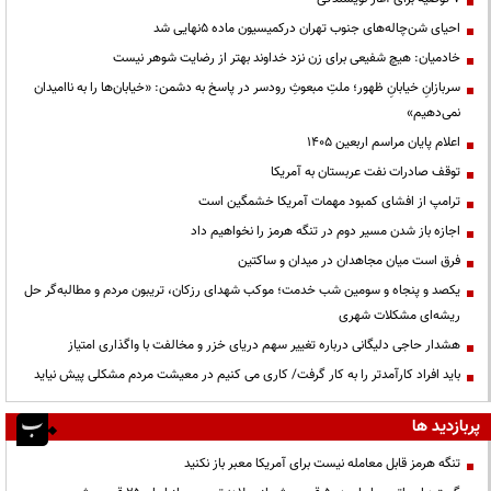
احیای شن‌چاله‌های جنوب تهران درکمیسیون ماده ۵نهایی شد
خادمیان: هیچ شفیعی برای زن نزد خداوند بهتر از رضایت شوهر نیست
سربازانِ خیابانِ ظهور؛ ملتِ مبعوثِ رودسر در پاسخ به دشمن: «خیابان‌ها را به ناامیدان
نمی‌دهیم»
اعلام پایان مراسم اربعین ۱۴۰۵
توقف صادرات نفت عربستان به آمریکا
ترامپ از افشای کمبود مهمات آمریکا خشمگین است
اجازه باز شدن مسیر دوم در تنگه هرمز را نخواهیم داد
فرق است میان مجاهدان در میدان و ساکتین
یکصد و پنجاه و سومین شب خدمت؛ موکب شهدای رزکان، تریبون مردم و مطالبه‌گر حل
ریشه‌ای مشکلات شهری
هشدار حاجی دلیگانی درباره تغییر سهم دریای خزر و مخالفت با واگذاری امتیاز
باید افراد کارآمدتر را به کار گرفت/ کاری می کنیم در معیشت مردم مشکلی پیش نیاید
پربازدید ها
تنگه هرمز قابل معامله نیست برای آمریکا معبر باز نکنید