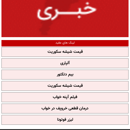
لینک های مفید
قیمت شیشه سکوریت
آلپاری
بیم دتکتور
قیمت شیشه سکوریت
فیلم آپنه خواب
درمان قطعی خروپف در خواب
لیزر فوتونا