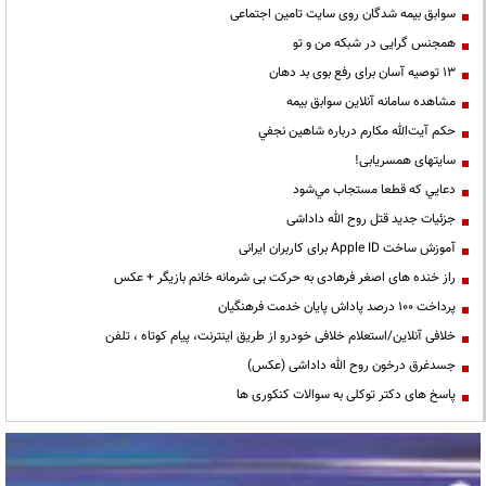
سوابق بیمه شدگان روی سایت تامین اجتماعی
همجنس گرایی در شبکه من و تو
13 توصیه آسان برای رفع بوی بد دهان
مشاهده سامانه آنلاين سوابق بیمه
حكم آيت‌الله مكارم درباره شاهين نجفي
سایتهای همسریابی!
دعايي كه قطعا مستجاب مي‌شود
جزئیات جدید قتل روح الله داداشی
آموزش ساخت Apple ID برای کاربران ایرانی
راز خنده های اصغر فرهادی به حرکت بی شرمانه خانم بازیگر + عکس
پرداخت ۱۰۰ درصد پاداش پایان خدمت فرهنگیان
خلافی آنلاین/استعلام خلافی خودرو از طریق اینترنت، پیام کوتاه ، تلفن
جسدغرق درخون روح الله داداشی (عکس)
پاسخ های دکتر توکلی به سوالات کنکوری ها