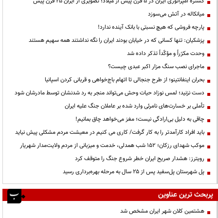
گستره امپراتوری ایران در ۵ قرن پیش از میلاد؛ تصویری از ایران ۲۵ قرن پیش
میانکاله در آتش می‌سوزد
پارچه فروشی که هیچ نسبتی با بانک آینده ندارد!
پزشکیان: تنها کسانی که در خیابان بودند ایران را نگه نداشتند همه سهیم هستند
وحدت مکرّراً و مؤکّداً تذکر داده شد
ماجرای نصب سنگ مزار اکبر عبدی چیست؟
بحران اینفانتینو؛ از طرح جنجالی تا اتهام باج‌خواهی و قربانی کردن اسپانیا
دست نزنید؛ لمس نوزاد حیات وحش می‌تواند منجر به رد شدنشان توسط مادرشان شود
تأملی بر خسارت‌های نامرئی وارد شده بر عاملان جنگ علیه ایران
چاقی به دلیل بی‌ارادگی نیست؛ مغز می‌خواهد چاق بمانیم!
باید افراد کارآمدتر را به کار گرفت/ کاری می کنیم در معیشت مردم مشکلی پیش نیاید
موکب شهدای رزکان؛ ۱۵۲ شب همدلی، خدمت و میزبانی از مردم ولایت‌مدار شهریار
رویترز: هشدار صریح ایران خطر شروع جنگ را متوقف کرد
پل شهرستان پل‌سفید پس از ۲۵ سال به مرحله بهره‌برداری رسید
پربحث ترین عناوین
هشتمین کلان شهر ایران مشخص شد