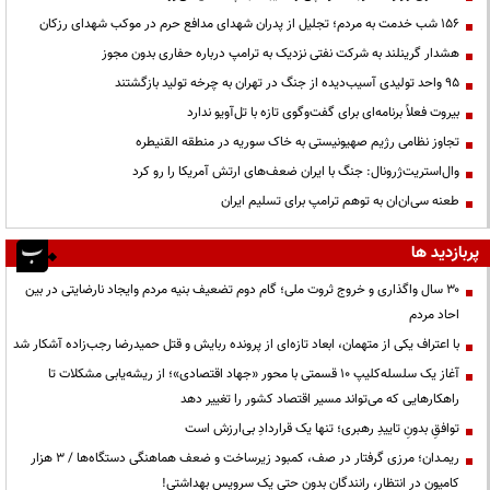
۱۵۶ شب خدمت به مردم؛ تجلیل از پدران شهدای مدافع حرم در موکب شهدای رزکان
هشدار گرینلند به شرکت نفتی نزدیک به ترامپ درباره حفاری بدون مجوز
95 واحد تولیدی آسیب‌دیده از جنگ در تهران به چرخه تولید بازگشتند
بیروت فعلاً برنامه‌ای برای گفت‌وگوی تازه با تل‌آویو ندارد
تجاوز نظامی رژیم صهیونیستی به خاک سوریه در منطقه القنیطره
وال‌استریت‌ژرونال: جنگ با ایران ضعف‌های ارتش آمریکا را رو کرد
طعنه سی‌ان‌ان به توهم ترامپ برای تسلیم ایران
پربازدید ها
۳۰ سال واگذاری و خروج ثروت ملی؛ گام دوم تضعیف بنیه مردم وایجاد نارضایتی در بین
احاد مردم
با اعتراف یکی از متهمان، ابعاد تازه‌ای از پرونده ربایش و قتل حمیدرضا رجب‌زاده آشکار شد
آغاز یک سلسله‌کلیپ ۱۰ قسمتی با محور «جهاد اقتصادی»؛ از ریشه‌یابی مشکلات تا
راهکارهایی که می‌تواند مسیر اقتصاد کشور را تغییر دهد
توافقِ بدونِ تاییدِ رهبری؛ تنها یک قراردادِ بی‌ارزش است
ریمـدان؛ مرزی گرفتار در صف، کمبود زیرساخت و ضعف هماهنگی دستگاه‌ها / ۳ هزار
کامیون در انتظار، رانندگان بدون حتی یک سرویس بهداشتی!