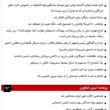
تایید هشدارهای گذشته بولتن نیوز توسط سخنگوی قوه قضائیه در خصوص کارت های
بارزگانی و اجاره ای که به بحران ارزی رسیده اند
بسته اینترنت رایگان برای خبرنگاران فعال شد
ذوالقدر: تا آمریکا رفتارش را تصحیح نکند، تنگه هرمز باز نخواهد شد
تاراج هویت ملی در بازار بی‌صاحب پوشاک؛ مسئولان نظارت کجا خوابیده‌اند؟ / زیر سایه
جنگ، جامعه در حال بی‌حیا شدن است
دیدار و گفتگوی رئیس‌جمهور با رهبر معظم انقلاب درباره مسائل اقتصادی و نظامی کشور
غریبه به دادمون نمی‌رسه؛ ایرانی بخریم!
وزارت اطلاعات: خبرنگاران نقش بارزی در ناکامی سربازان رسانه‌ای دشمن داشتند
یک کشته و ۱۲ مسموم به دنبال مصرف مشروبات الکلی در نیشابور
مقاومت یمن؛ دو خیز اساسی
اعدام بد است اما قلب تپنده‌ای را از سینه بیرون کشیدن نه!
پربحث ترین عناوین
هشتمین کلان شهر ایران مشخص شد
سوابق بیمه شدگان روی سایت تامین اجتماعی
همجنس گرایی در شبکه من و تو