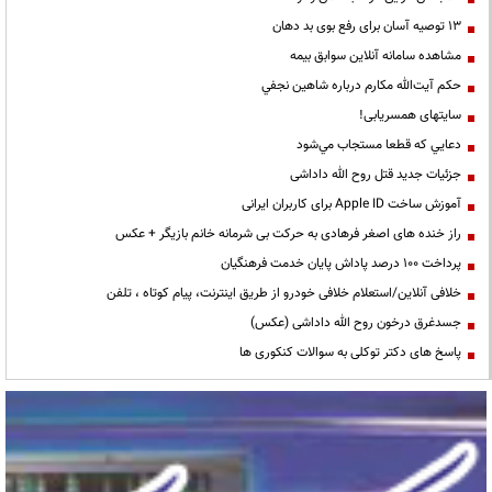
13 توصیه آسان برای رفع بوی بد دهان
مشاهده سامانه آنلاين سوابق بیمه
حكم آيت‌الله مكارم درباره شاهين نجفي
سایتهای همسریابی!
دعايي كه قطعا مستجاب مي‌شود
جزئیات جدید قتل روح الله داداشی
آموزش ساخت Apple ID برای کاربران ایرانی
راز خنده های اصغر فرهادی به حرکت بی شرمانه خانم بازیگر + عکس
پرداخت ۱۰۰ درصد پاداش پایان خدمت فرهنگیان
خلافی آنلاین/استعلام خلافی خودرو از طریق اینترنت، پیام کوتاه ، تلفن
جسدغرق درخون روح الله داداشی (عکس)
پاسخ های دکتر توکلی به سوالات کنکوری ها