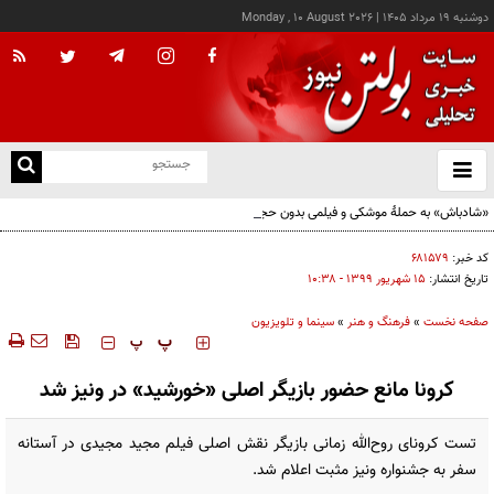
دوشنبه ۱۹ مرداد ۱۴۰۵
|
Monday , 10 August 2026
از
و
ته
«شادباش» به حملۀ موشکی و فیلمی بدون حجاب؛ روایت تناقض‌های محسن قرایی
ن
نو
کد خبر:
۶۸۱۵۷۹
تاریخ انتشار:
۱۵ شهريور ۱۳۹۹ - ۱۰:۳۸
صفحه نخست
»
فرهنگ و هنر
»
سینما و تلویزیون
‍‍‍ پ
پ
کرونا مانع حضور بازیگر اصلی «خورشید» در ونیز شد
تست کرونای روح‌الله زمانی بازیگر نقش اصلی فیلم مجید مجیدی در آستانه
سفر به جشنواره ونیز مثبت اعلام شد.