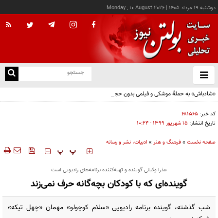
دوشنبه ۱۹ مرداد ۱۴۰۵
|
Monday , 10 August 2026
از
و
ته
«شادباش» به حملۀ موشکی و فیلمی بدون حجاب؛ روایت تناقض‌های محسن قرایی
ن
نو
کد خبر:
۶۸۱۵۶۵
تاریخ انتشار:
۱۵ شهريور ۱۳۹۹ - ۱۰:۲۴
صفحه نخست
»
فرهنگ و هنر
»
ادبیات، نشر و رسانه
‍‍‍ پ
پ
عذرا وکیلی گوینده و تهیه‌کننده برنامه‌های رادیویی است
گوینده‌ای که با کودکان بچه‌گانه حرف نمی‌زند
شب گذشته، گوینده برنامه رادیویی «سلام کوچولو» مهمان «چهل تیکه»