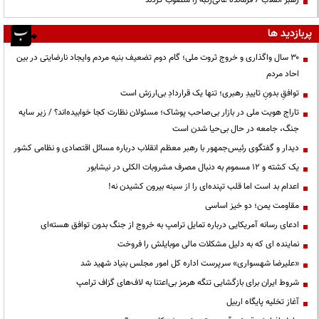
پربازدید ها
۳۰ سال واگذاری و خروج ثروت ملی؛ گام دوم تضعیف بنیه مردم وایجاد نارضایتی در بین
احاد مردم
توافقِ بدونِ تاییدِ رهبری؛ تنها یک قراردادِ بی‌ارزش است
تاراج هویت ملی در بازار بی‌صاحب پوشاک؛ مسئولان نظارت کجا خوابیده‌اند؟ / زیر سایه
جنگ، جامعه در حال بی‌حیا شدن است
دیدار و گفتگوی رئیس‌جمهور با رهبر معظم انقلاب درباره مسائل اقتصادی و نظامی کشور
یک کشته و ۱۲ مسموم به دنبال مصرف مشروبات الکلی در نیشابور
اعدام بد است اما قلب تپنده‌ای را از سینه بیرون کشیدن نه!
مقاومت یمن؛ دو خیز اساسی
ادعای رسانه آمریکایی درباره تمایل ترامپ به خروج از جنگ بدون توافق هسته‌ای
نماینده ای که به دلیل مشکلات مالی موبایلش را فروخت
«علیرضا شهسواری» سرپرست اداره کل امور مجلس بنیاد شهید شد
شروط ایران برای بازگشایی تنگه هرمز بی‌اعتنا به لاف‌های گزاف ترامپ
آغاز تخلیه پایگاه اربیل