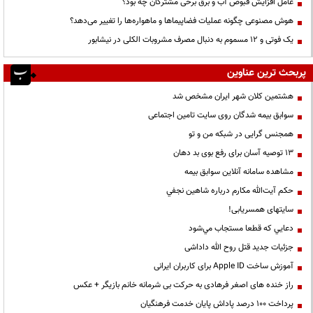
عامل افزایش قبوض آب و برق برخی مشترکان چه بود؟
هوش مصنوعی چگونه عملیات فضاپیماها و ماهواره‌ها را تغییر می‌دهد؟
یک فوتی و ۱۲ مسموم به دنبال مصرف مشروبات الکلی در نیشابور
پربحث ترین عناوین
هشتمین کلان شهر ایران مشخص شد
سوابق بیمه شدگان روی سایت تامین اجتماعی
همجنس گرایی در شبکه من و تو
13 توصیه آسان برای رفع بوی بد دهان
مشاهده سامانه آنلاين سوابق بیمه
حكم آيت‌الله مكارم درباره شاهين نجفي
سایتهای همسریابی!
دعايي كه قطعا مستجاب مي‌شود
جزئیات جدید قتل روح الله داداشی
آموزش ساخت Apple ID برای کاربران ایرانی
راز خنده های اصغر فرهادی به حرکت بی شرمانه خانم بازیگر + عکس
پرداخت ۱۰۰ درصد پاداش پایان خدمت فرهنگیان