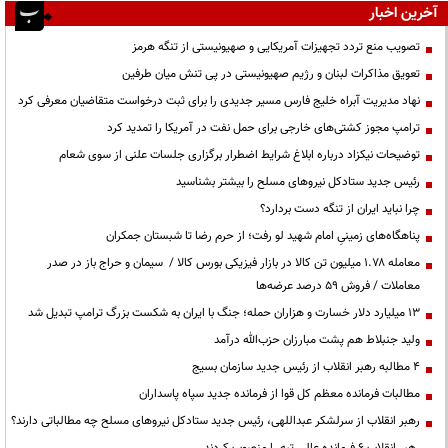
آخرین اخبار
تصویب منع تردد تجهیزات آمریکایی و صهیونیستی از تنگه هرمز
تعویق مذاکرات لبنان و رژیم صهیونیستی در پی تنش میان طرفین
نهاد مدیریت آبراه خلیج فارس مسیر جدیدی را برای ثبت درخواست متقاضیان معرفی کرد
ترامپ مجوز کشتی‌های خارجی برای حمل نفت در آمریکا را تمدید کرد
توضیحات نیکزاد درباره ابلاغ شرایط اضطرار برگزاری جلسات علنی از سوی شعام
رئیس جدید ستادکل نیروهای مسلح را بیشتر بشناسید
چرا نباید ایران از تنگه دست بردارد؟
پناهگاه‌های زمینیِ امام شهید لو رفت؛ از حرم رضا تا شبستان جمکران
معامله ۱.۷۸ میلیون تن کالا در بازار فیزیکی بورس کالا / سیمان و حراج باز در صدر
معاملات / فروش ۵۹ درصد عرضه‌ها
۱۳ میلیارد دلار خسارت و هزاران حمله؛ جنگ با ایران به شکست بزرگ ترامپ تبدیل شد
ولید جنبلاط هم پشت مبارزان حزب‌الله درآمد
۴ مطالبه رهبر انقلاب از رئیس جدید سازمان بسیج
مطالبات فرمانده معظم کل قوا از فرمانده جدید سپاه پاسداران
رهبر انقلاب از سرلشکر عبداللهی، رئیس جدید ستادکل نیروهای مسلح چه مطالباتی دارند؟
رهبر انقلاب ۶ فرمانده عالی‌رتبه را منصوب کردند