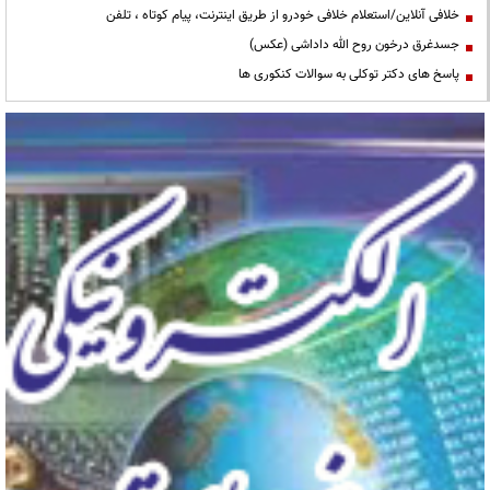
خلافی آنلاین/استعلام خلافی خودرو از طریق اینترنت، پیام کوتاه ، تلفن
جسدغرق درخون روح الله داداشی (عکس)
پاسخ های دکتر توکلی به سوالات کنکوری ها