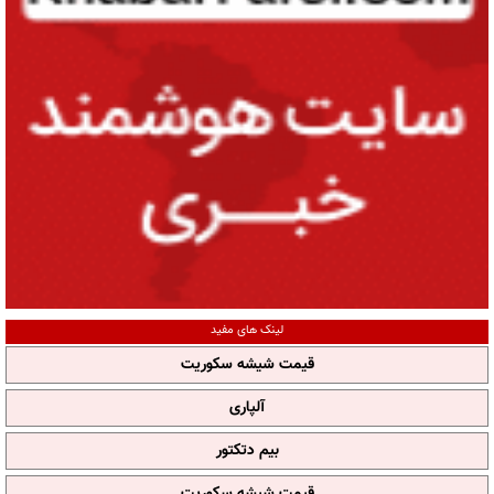
لینک های مفید
قیمت شیشه سکوریت
آلپاری
بیم دتکتور
قیمت شیشه سکوریت