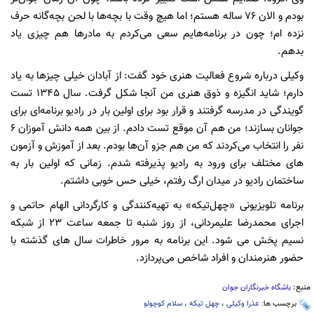
بودم و الان ۷۶ ساله هستم؛ اما هیچ وقت با بچه‌ها با لحن بچه‌گانه حرف
نزده ام؛ چون در برنامه‌هایم سعی می‌کردم به مادر‌ها هم چیزی یاد
بدهم.
وکیلی درباره شروع فعالیت هنری خود گفت: از آبادان خیلی چیز‌ها به یاد
دارم؛ شاید انگیزه و ذوق هنری من آنجا شکل گرفت. سال ۱۳۴۵ تست
گویندگی در مدرسه گرفتند و قرار بود برای اولین بار در رادیو برنامه‌ای برای
جوانان بسازند؛ من هم آن موقع تست دادم. از بین همه دانش آموزان ۶
نفر را انتخاب می‌کردند که من هم جزو آن‌ها بودم. بعد از آموزش و آزمون
های مختلف برای ورود به رادیو پذیرفته شدم. زمانی که اولین بار به
ساختمان رادیو در میدان ارگ رفتم، خیلی حس خوبی داشتم.
برنامه تلویزیونی «چهل‌تیکه» به تهیه‌کنندگی و کارگردانی الهام حاتمی و
اجرای محمدرضا علیمردانی، از روز شنبه تا جمعه ساعت ۲۳ از شبکه
نسیم پخش می شود. این برنامه به مرور خاطرات سال های گذشته با
حضور هنرمندان و افراد شاخص می‌پردازد.
منبع:
باشگاه خبرنگاران جوان
برچسب ها:
عذرا وکیلی
،
چهل تیکه
،
سلام کوچولو