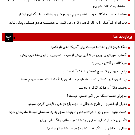
ریشه‌ای مشکلات شهری
هشدار حاجی دلیگانی درباره تغییر سهم دریای خزر و مخالفت با واگذاری امتیاز
باید افراد کارآمدتر را به کار گرفت/ کاری می کنیم در معیشت مردم مشکلی پیش نیاید
پربازدید ها
تنگه هرمز قابل معامله نیست برای آمریکا معبر باز نکنید
گستره امپراتوری ایران در ۵ قرن پیش از میلاد؛ تصویری از ایران ۲۵ قرن پیش
میانکاله در آتش می‌سوزد
پارچه فروشی که هیچ نسبتی با بانک آینده ندارد!
پزشکیان: تنها کسانی که در خیابان بودند ایران را نگه نداشتند همه سهیم هستند
وحدت مکرّراً و مؤکّداً تذکر داده شد
ماجرای نصب سنگ مزار اکبر عبدی چیست؟
بحران اینفانتینو؛ از طرح جنجالی تا اتهام باج‌خواهی و قربانی کردن اسپانیا
دست نزنید؛ لمس نوزاد حیات وحش می‌تواند منجر به رد شدنشان توسط مادرشان شود
تأملی بر خسارت‌های نامرئی وارد شده بر عاملان جنگ علیه ایران
چاقی به دلیل بی‌ارادگی نیست؛ مغز می‌خواهد چاق بمانیم!