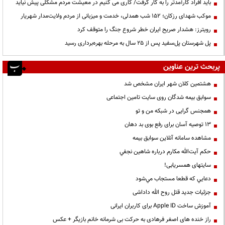
باید افراد کارآمدتر را به کار گرفت/ کاری می کنیم در معیشت مردم مشکلی پیش نیاید
موکب شهدای رزکان؛ ۱۵۲ شب همدلی، خدمت و میزبانی از مردم ولایت‌مدار شهریار
رویترز: هشدار صریح ایران خطر شروع جنگ را متوقف کرد
پل شهرستان پل‌سفید پس از ۲۵ سال به مرحله بهره‌برداری رسید
پربحث ترین عناوین
هشتمین کلان شهر ایران مشخص شد
سوابق بیمه شدگان روی سایت تامین اجتماعی
همجنس گرایی در شبکه من و تو
13 توصیه آسان برای رفع بوی بد دهان
مشاهده سامانه آنلاين سوابق بیمه
حكم آيت‌الله مكارم درباره شاهين نجفي
سایتهای همسریابی!
دعايي كه قطعا مستجاب مي‌شود
جزئیات جدید قتل روح الله داداشی
آموزش ساخت Apple ID برای کاربران ایرانی
راز خنده های اصغر فرهادی به حرکت بی شرمانه خانم بازیگر + عکس