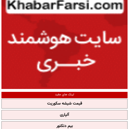
لینک های مفید
قیمت شیشه سکوریت
آلپاری
بیم دتکتور