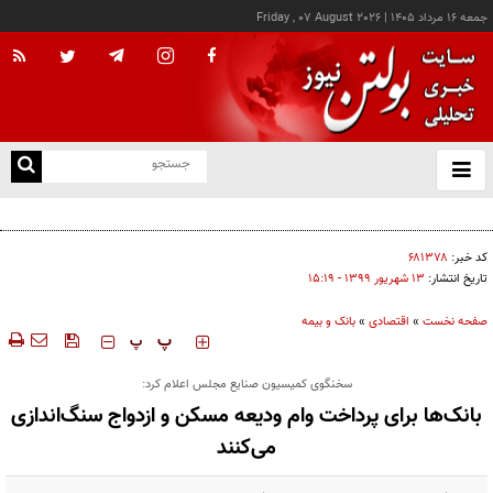
جمعه ۱۶ مرداد ۱۴۰۵
|
Friday , 07 August 2026
از
و
ته
کالابرگ این خانوارها امروز شارژ شد
ن
نو
کد خبر:
۶۸۱۳۷۸
تاریخ انتشار:
۱۳ شهريور ۱۳۹۹ - ۱۵:۱۹
صفحه نخست
»
اقتصادی
»
بانک و بیمه
‍‍‍ پ
پ
سخنگوی کمیسیون صنایع مجلس اعلام کرد:
بانک‌ها برای پرداخت وام ودیعه مسکن و ازدواج سنگ‌اندازی
می‌کنند