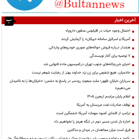
آخرین اخبار
احتمال وجود حیات در اقیانوس مدفون «اروپا»
آمریکا و اسرائیل سامانه «پیکان» را آزمایش کردند
هشدار درباره فروش حواله‌های صوری خودروهای وارداتی
۷ توصیه برای آغاز نویسندگی
احیای شن‌چاله‌های جنوب تهران درکمیسیون ماده ۵نهایی شد
خادمیان: هیچ شفیعی برای زن نزد خداوند بهتر از رضایت شوهر نیست
سربازانِ خیابانِ ظهور؛ ملتِ مبعوثِ رودسر در پاسخ به دشمن: «خیابان‌ها را به ناامیدان
نمی‌دهیم»
اعلام پایان مراسم اربعین ۱۴۰۵
توقف صادرات نفت عربستان به آمریکا
ترامپ از افشای کمبود مهمات آمریکا خشمگین است
اجازه باز شدن مسیر دوم در تنگه هرمز را نخواهیم داد
فرق است میان مجاهدان در میدان و ساکتین
یکصد و پنجاه و سومین شب خدمت؛ موکب شهدای رزکان، تریبون مردم و مطالبه‌گر حل