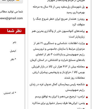
میزبانی از مردم ولایت‌مدار شهریار
پل شهرستان پل‌سفید پس از ۲۵ سال به مرحله
شما می توانید مطالب 
بهره‌برداری رسید
nnews@gmail.com
رویترز: هشدار صریح ایران خطر شروع جنگ را
متوقف کرد
نظر شما
پیامدهای کنوانسیون خزر از واگذاری بحرین هم
زیان‌بارتر است
نام
وزارت اطلاعات: شناسایی و دستگیری ۲۱ نفر از
مزدوران مرتبط با سازمان جاسوسی و تروریستی
ایمیل
رژیم صهیونیستی و بازداشت ۴ نفر از اعضای
* نظر
باندهای مسلح شرارت و اغتشاش در استان کرمان
معامله بیش از ۴۱۳ هزار تن کالا در بازار فیزیکی
بورس کالا / حراج باز و پتروشیمی پیشران ارزش
معاملات روز شدند
شکنجه رئیس بیمارستان کمال عدوان غزه در زندان
رژیم صهیونیستی
* کد امنیتی
ترامپ: ترجیح می‌دهم با ایران به توافق برسم
ونس: ایرانی‌ها طرف بسیار دشواری برای مذاکره
هستند