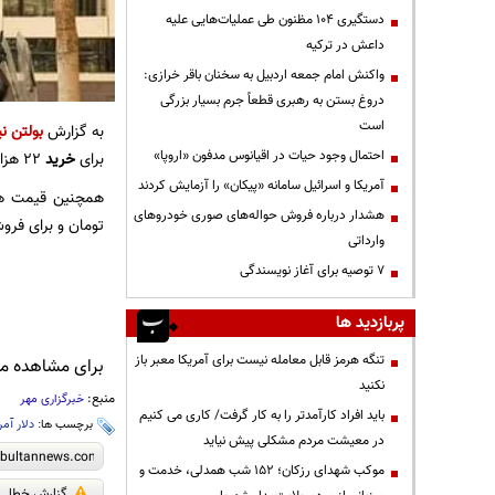
دستگیری ۱۰۴ مظنون طی عملیات‌هایی علیه
داعش در ترکیه
واکنش امام جمعه اردبیل به سخنان باقر خرازی:
دروغ بستن به رهبری قطعاً جرم بسیار بزرگی
است
به گزارش
بولتن نی
احتمال وجود حیات در اقیانوس مدفون «اروپا»
برای
خرید
۲۲ هزار و ۴۰۰ تومان و برای فروش ۲۲ هزار و ۵۰۰ تومان شد.
آمریکا و اسرائیل سامانه «پیکان» را آزمایش کردند
هشدار درباره فروش حواله‌های صوری خودروهای
تومان و برای فروش ۲۶ هزار و ۷۰۰ توما
وارداتی
۷ توصیه برای آغاز نویسندگی
پربازدید ها
تنگه هرمز قابل معامله نیست برای آمریکا معبر باز
برای مشاهده مطا
نکنید
منبع:
خبرگزاری مهر
باید افراد کارآمدتر را به کار گرفت/ کاری می کنیم
برچسب ها:
دلار آمر
در معیشت مردم مشکلی پیش نیاید
موکب شهدای رزکان؛ ۱۵۲ شب همدلی، خدمت و
گزارش خطا