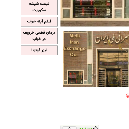
قیمت شیشه
سکوریت
فیلم آپنه خواب
درمان قطعی خروپف
در خواب
لیزر فوتونا
پسندیدم
0