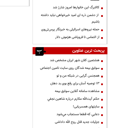
کالابرگ این خانوارها امروز شارژ شد
از دشمن ذره ای امید خیرخواهی نباید داشته
باشیم
حمله نیروهای اسرائیلی به خبرنگار پرس‌تی‌وی
از التماس تا فروپاشی هژمونی دلار
پربحث ترین عناوین
هشتمین کلان شهر ایران مشخص شد
سوابق بیمه شدگان روی سایت تامین اجتماعی
همجنس گرایی در شبکه من و تو
13 توصیه آسان برای رفع بوی بد دهان
مشاهده سامانه آنلاين سوابق بیمه
حكم آيت‌الله مكارم درباره شاهين نجفي
سایتهای همسریابی!
دعايي كه قطعا مستجاب مي‌شود
جزئیات جدید قتل روح الله داداشی