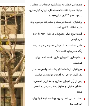
صمصامی خطاب به پزشکیان: خودتان در مجلس
بودید؛ دیدید انتقادات نمایندگان درباره گران‌سازی
ارز بود، نه واگذاری ایران‌خودرو
پزشکیان: خدمت بی‌منت و مشارکت مردمی، پایه
حل مشکلات کشور است
قیمت‌ برنج ایرانی همچنان در کانال ۴۵۰ تا ۵۵۰
هزار تومان
وقتی دیتاسنترها از هوش مصنوعی جلو می‌زنند؛
زنگ خطر برای اقتصاد AI
از خبرسازی تا جریان‌سازی نقشه راه مدیران
هوشمند
«چرا نباید از شما متنفر باشند؟»؛ پاسخ معنادار
یک کاربر خارجی به قدرت و توانمندی ایرانیان
پس از رأی شورای مرکزی جبهه ایران اسلامی؛
اعضای حقیقی و حقوقی دفتر سیاسی مشخص
شدند
بسنت مدعی شد: به زودی شاهد توافق با ایران
خواهیم بود