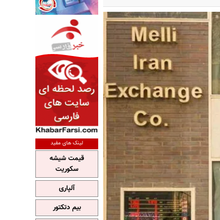
لینک های مفید
قیمت شیشه
سکوریت
آلپاری
بیم دتکتور