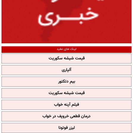
لینک های مفید
قیمت شیشه سکوریت
آلپاری
بیم دتکتور
قیمت شیشه سکوریت
فیلم آپنه خواب
درمان قطعی خروپف در خواب
لیزر فوتونا