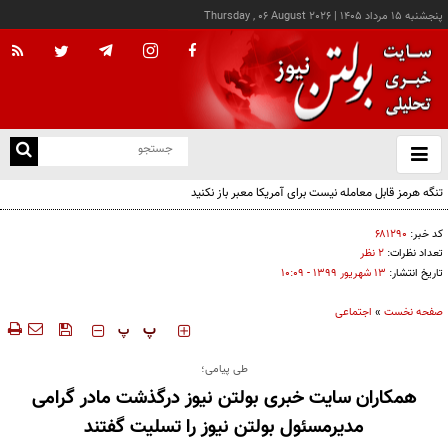
پنجشنبه ۱۵ مرداد ۱۴۰۵
|
Thursday , 06 August 2026
از
و
ته
تنگه هرمز قابل معامله نیست برای آمریکا معبر باز نکنید
ن
نو
کد خبر:
۶۸۱۲۹۰
تعداد نظرات:
۲ نظر
تاریخ انتشار:
۱۳ شهريور ۱۳۹۹ - ۱۰:۰۹
صفحه نخست
»
اجتماعی
‍‍‍ پ
پ
طی پیامی؛
همکاران سایت خبری بولتن نیوز درگذشت مادر گرامی
مدیرمسئول بولتن نیوز را تسلیت گفتند