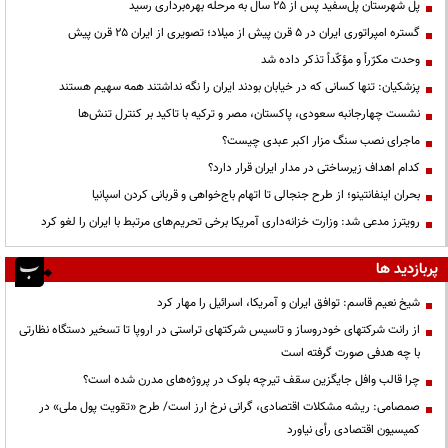
پل شهرستان پل‌سفید پس از ۲۵ سال به مرحله بهره‌برداری رسید
گستره امپراتوری ایران در ۵ قرن پیش از میلاد؛ تصویری از ایران ۲۵ قرن پیش
وحدت مکرّراً و مؤکّداً تذکر داده شد
پزشکیان: تنها کسانی که در خیابان بودند ایران را نگه نداشتند همه سهیم هستند
نشست چهارجانبه سعودی، پاکستان، مصر و ترکیه با تاکید بر کنترل تنش‌ها
ماجرای نصب سنگ مزار اکبر عبدی چیست؟
کدام اهداف زیرساختی در مدار ایران قرار دارد؟
بحران اینفانتینو؛ از طرح جنجالی تا اتهام باج‌خواهی و قربانی کردن اسپانیا
رویترز مدعی شد: وزارت خزانه‌داری آمریکا برخی تحریم‌های مرتبط با ایران را لغو کرد
پربازدید ها
شیخ نعیم قاسم: توافق ایران و آمریکا، اسرائیل را مهار کرد
از رانت‌ شرکتهای خودروساز و تاسیس شرکتهای تراستی در اروپا تا تسخیر دستگاه نظارتی
با چه هدفی صورت گرفته است
چرا قالب وافل جایگزین سقف تیرچه بلوک در پروژه‌های مدرن شده است؟
صمصامی: ریشه مشکلات اقتصادی، گرانی نرخ ارز است/ طرح «تقویت پول ملی» در
کمیسیون اقتصادی رأی نیاورد