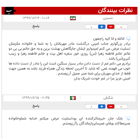
نظرات بینندگان
انتشار یافته:
۲
حسینی
|
|
۱۰:۰۹ - ۱۳۹۹/۰۶/۱۴
در انتظار بررسی:
پاسخ
0
0
غیر قابل انتشار:
انالله و انا الیه راجعون
برادر بزرگوارم جناب امینی درگذشت مادر مهربانتان را به شما و خانواده مکرمتان
تسلیت عرض می کنم امیدوارم ایشان جایگاهش بهشت برین و به حق خانم بی بی دو
عالم خانم فاطمه زهرا (س) روزی خور سفره اهل بیت و خانم فاطمه زهرا و زینب
کبری(س) باشد .
برادرم می دانم غم از دست دادن مادر بسیار سنگین است این را مادر از دست داده ها
خوب می فهمند غمی که شاید تا آخرین لحطه زندگی همراه فرزند باشد به همین جهت
فقط از خدای مهربان برای شما صبر جمیل آرزومندم .
امینی عزیز مرا در غم خودت شریک بدان
شگرفی
|
|
۱۱:۳۵ - ۱۳۹۹/۰۶/۱۵
پاسخ
0
0
بابک جان خبرمتاثرکننده ای بودتسلیت عرض میکنم خدابه شماوخانواده
صبرعطاکند وبقای عمرسایربازماندگان راآرزومندم.