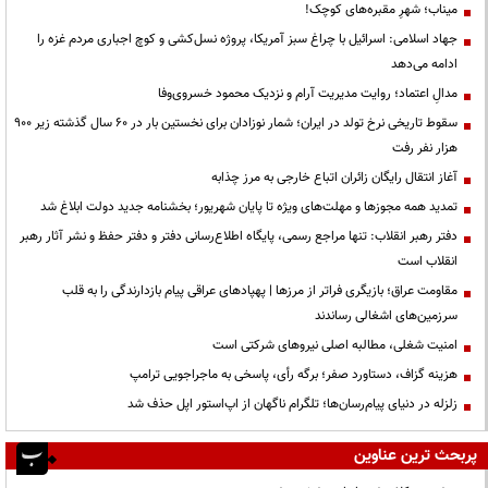
میناب؛ شهرِ مقبره‌های کوچک!
جهاد اسلامی: اسرائیل با چراغ سبز آمریکا، پروژه نسل‌کشی و کوچ اجباری مردم غزه را
ادامه می‌دهد
مدالِ اعتماد؛ روایت مدیریت آرام و نزدیک محمود خسروی‌وفا
سقوط تاریخی نرخ تولد در ایران؛ شمار نوزادان برای نخستین بار در ۶۰ سال گذشته زیر ۹۰۰
هزار نفر رفت
آغاز انتقال رایگان زائران اتباع خارجی به مرز چذابه
تمدید همه مجوزها و مهلت‌های ویژه تا پایان شهریور؛ بخشنامه جدید دولت ابلاغ شد
دفتر رهبر انقلاب: تنها مراجع رسمی، پایگاه اطلاع‌رسانی دفتر و دفتر حفظ و نشر آثار رهبر
انقلاب است
مقاومت عراق؛ بازیگری فراتر از مرزها | پهپادهای عراقی پیام بازدارندگی را به قلب
سرزمین‌های اشغالی رساندند
‌امنیت شغلی، مطالبه اصلی نیروهای شرکتی است
هزینه گزاف، دستاورد صفر؛ برگه رأی، پاسخی به ماجراجویی ترامپ
زلزله در دنیای پیام‌رسان‌ها؛ تلگرام ناگهان از اپ‌استور اپل حذف شد
پربحث ترین عناوین