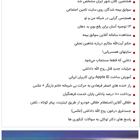
هشتمین کلان شهر ایران مشخص شد
سوابق بیمه شدگان روی سایت تامین اجتماعی
همجنس گرایی در شبکه من و تو
13 توصیه آسان برای رفع بوی بد دهان
مشاهده سامانه آنلاين سوابق بیمه
حكم آيت‌الله مكارم درباره شاهين نجفي
سایتهای همسریابی!
دعايي كه قطعا مستجاب مي‌شود
جزئیات جدید قتل روح الله داداشی
آموزش ساخت Apple ID برای کاربران ایرانی
راز خنده های اصغر فرهادی به حرکت بی شرمانه خانم بازیگر + عکس
پرداخت ۱۰۰ درصد پاداش پایان خدمت فرهنگیان
خلافی آنلاین/استعلام خلافی خودرو از طریق اینترنت، پیام کوتاه ، تلفن
جسدغرق درخون روح الله داداشی (عکس)
پاسخ های دکتر توکلی به سوالات کنکوری ها