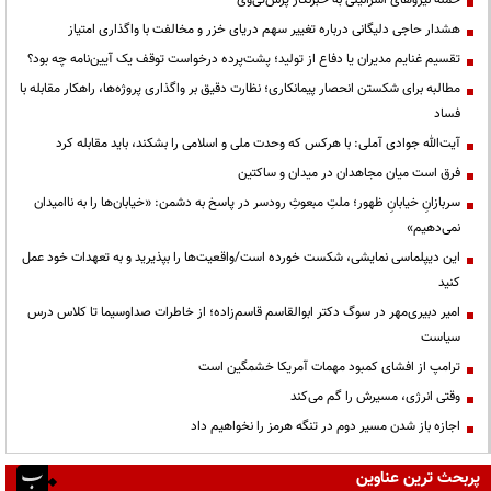
حمله نیروهای اسرائیلی به خبرنگار پرس‌تی‌وی
هشدار حاجی دلیگانی درباره تغییر سهم دریای خزر و مخالفت با واگذاری امتیاز
تقسیم غنایم مدیران یا دفاع از تولید؛ پشت‌پرده درخواست توقف یک آیین‌نامه چه بود؟
مطالبه برای شکستن انحصار پیمانکاری؛ نظارت دقیق بر واگذاری پروژه‌ها، راهکار مقابله با
فساد
آیت‌الله جوادی آملی: با هرکس که وحدت ملی و اسلامی را بشکند، باید مقابله کرد
فرق است میان مجاهدان در میدان و ساکتین
سربازانِ خیابانِ ظهور؛ ملتِ مبعوثِ رودسر در پاسخ به دشمن: «خیابان‌ها را به ناامیدان
نمی‌دهیم»
این دیپلماسی نمایشی، شکست خورده است/واقعیت‌ها را بپذیرید و به تعهدات خود عمل
کنید
امیر دبیری‌مهر در سوگ دکتر ابوالقاسم قاسم‌زاده؛ از خاطرات صداوسیما تا کلاس درس
سیاست
ترامپ از افشای کمبود مهمات آمریکا خشمگین است
وقتی انرژی، مسیرش را گم می‌کند
اجازه باز شدن مسیر دوم در تنگه هرمز را نخواهیم داد
پربحث ترین عناوین