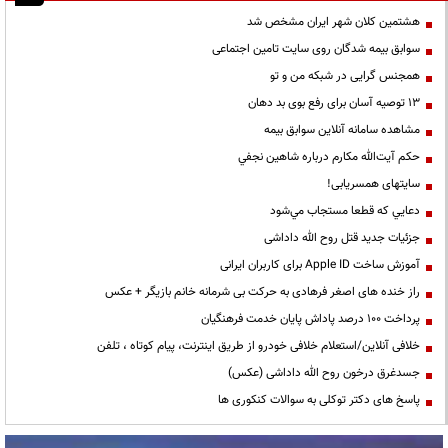
هشتمین کلان شهر ایران مشخص شد
سوابق بیمه شدگان روی سایت تامین اجتماعی
همجنس گرایی در شبکه من و تو
13 توصیه آسان برای رفع بوی بد دهان
مشاهده سامانه آنلاين سوابق بیمه
حكم آيت‌الله مكارم درباره شاهين نجفي
سایتهای همسریابی!
دعايي كه قطعا مستجاب مي‌شود
جزئیات جدید قتل روح الله داداشی
آموزش ساخت Apple ID برای کاربران ایرانی
راز خنده های اصغر فرهادی به حرکت بی شرمانه خانم بازیگر + عکس
پرداخت ۱۰۰ درصد پاداش پایان خدمت فرهنگیان
خلافی آنلاین/استعلام خلافی خودرو از طریق اینترنت، پیام کوتاه ، تلفن
جسدغرق درخون روح الله داداشی (عکس)
پاسخ های دکتر توکلی به سوالات کنکوری ها