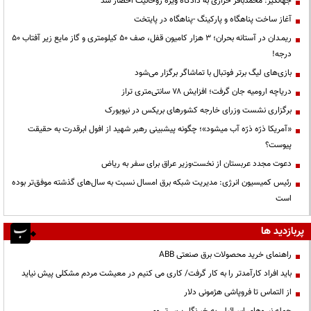
جهانگیر: محمدباقر خرازی به دادگاه ویژه روحانیت احضار شد
آغاز ساخت پناهگاه و پارکینگ -پناهگاه در پایتخت
ریمـدان در آستانه بحران؛ ۳ هزار کامیون قفل، صف ۵۰ کیلومتری و گاز مایع زیر آفتاب ۵۰
درجه!
بازی‌های لیگ برتر فوتبال با تماشاگر برگزار می‌شود
دریاچه ارومیه جان گرفت؛ افزایش ۷۸ سانتی‌متری تراز
برگزاری نشست وزرای خارجه کشورهای بریکس در نیویورک
«آمریکا ذرّه ذرّه آب میشود»؛ چگونه پیشبینی رهبر شهید از افول ابرقدرت به حقیقت
پیوست؟
دعوت مجدد عربستان از نخست‌وزیر عراق برای سفر به ریاض
رئیس کمیسیون انرژی: مدیریت شبکه برق امسال نسبت به سال‌های گذشته موفق‌تر بوده
است
پربازدید ها
راهنمای خرید محصولات برق صنعتی ABB
باید افراد کارآمدتر را به کار گرفت/ کاری می کنیم در معیشت مردم مشکلی پیش نیاید
از التماس تا فروپاشی هژمونی دلار