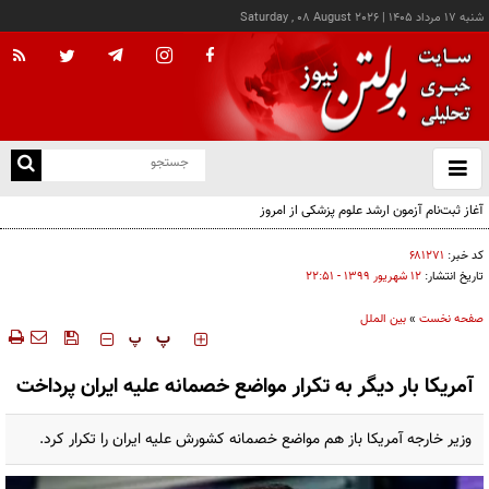
شنبه ۱۷ مرداد ۱۴۰۵
|
Saturday , 08 August 2026
از
و
ته
آغاز ثبت‌نام آزمون ارشد علوم پزشکی از امروز
ن
نو
کد خبر:
۶۸۱۲۷۱
تاریخ انتشار:
۱۲ شهريور ۱۳۹۹ - ۲۲:۵۱
صفحه نخست
»
بین الملل
‍‍‍ پ
پ
آمریکا بار دیگر به تکرار مواضع خصمانه علیه ایران پرداخت
وزیر خارجه آمریکا باز هم مواضع خصمانه کشورش علیه ایران را تکرار کرد.