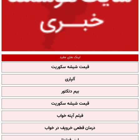
لینک های مفید
قیمت شیشه سکوریت
آلپاری
بیم دتکتور
قیمت شیشه سکوریت
فیلم آپنه خواب
درمان قطعی خروپف در خواب