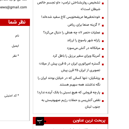
تشخیص روان‌شناختی ترامپ: «او تجسم خالص
nnews@gmail.com
شیطان است!»
خودتحقیرها عریضه‌نویس کاخ سفید شده‌اند!
نظر شما
۲ گزینه صنعا برای ریاض
عملیات «نصر ۷» چه هدفی را دنبال می‌کرد؟
نام
زلزله شهر یاسوج را لرزاند
ایمیل
میانکاله در آتش می‌سوزد
آمریکا ویزای سفیر برزیل را باطل کرد
* نظر
گستره امپراتوری ایران در ۵ قرن پیش از میلاد؛
تصویری از ایران ۲۵ قرن پیش
پزشکیان: تنها کسانی که در خیابان بودند ایران را
نگه نداشتند همه سهیم هستند
پارچه فروشی که هیچ نسبتی با بانک آینده ندارد!
* کد امنیتی
نقض آتش‌بس و حملات رژیم صهیونیستی به
جنوب لبنان
پربحث ترین عناوین