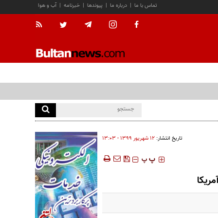
تماس با ما
|
درباره ما
|
پیوندها
|
خبرنامه
|
آب و هوا
تاریخ انتشار:
۱۲ شهريور ۱۳۹۹ - ۱۳:۰۳
‍‍‍ پ
پ
مریکا