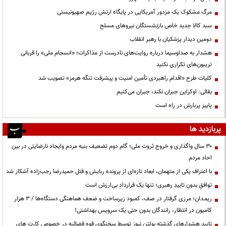
مرگ مشکوک یک مزدور آمریکایی در پایگاه ارتش رژیم صهیونیستی
سبد کالا جدید خاص بازنشستگان نیروهای مسلح
دومین دیدار پزشکیان با رهبر انقلاب
هشدار به صداوسیما درباره روایت‌های نادرست از مذاکرات؛ «انسجام ملی» را قربانی
تریبون‌های تکراری نکنید
کلیات طرح «اقدام راهبردی تأمین امنیت و پیشرفت تنگه هرمز» تصویب شد
بقائی: اوکراین جبران نکند، جبران می‌کنیم
پاییز پربارش در راه است
پربازدید ها
۳۰ سال واگذاری و خروج ثروت ملی؛ گام دوم تضعیف بنیه مردم وایجاد نارضایتی در بین
احاد مردم
با اعتراف یکی از متهمان، ابعاد تازه‌ای از پرونده ربایش و قتل حمیدرضا رجب‌زاده آشکار شد
توافقِ بدونِ تاییدِ رهبری؛ تنها یک قراردادِ بی‌ارزش است
ریمـدان؛ مرزی گرفتار در صف، کمبود زیرساخت و ضعف هماهنگی دستگاه‌ها / ۳ هزار
کامیون در انتظار، رانندگان بدون حتی یک سرویس بهداشتی!
تایید هشدارهای گذشته بولتن نیوز توسط سخنگوی قوه قضائیه در خصوص کارت های