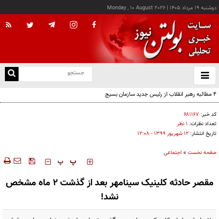
دوشنبه ۱۹ مرداد ۱۴۰۵
|
Monday , 10 August 2026
از
و
ته
۴ مطالبه رهبر انقلاب از رئیس جدید سازمان بسیج
ن
نو
کد خبر:
۶۸۱۱۶۷
تعداد نظرات:
۱ نظر
تاریخ انتشار:
۱۲ شهريور ۱۳۹۹ - ۱۲:۰۸
صفحه نخست
»
اجتماعی
‍‍‍ پ
پ
مقصر حادثه کلینیک سینامهر بعد از گذشت ۲ ماه مشخص
نشد!