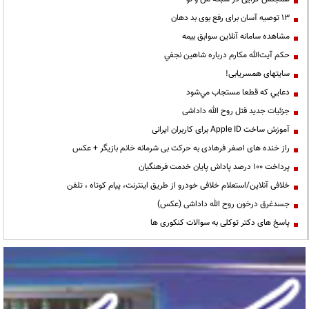
13 توصیه آسان برای رفع بوی بد دهان
مشاهده سامانه آنلاين سوابق بیمه
حكم آيت‌الله مكارم درباره شاهين نجفي
سایتهای همسریابی!
دعايي كه قطعا مستجاب مي‌شود
جزئیات جدید قتل روح الله داداشی
آموزش ساخت Apple ID برای کاربران ایرانی
راز خنده های اصغر فرهادی به حرکت بی شرمانه خانم بازیگر + عکس
پرداخت ۱۰۰ درصد پاداش پایان خدمت فرهنگیان
خلافی آنلاین/استعلام خلافی خودرو از طریق اینترنت، پیام کوتاه ، تلفن
جسدغرق درخون روح الله داداشی (عکس)
پاسخ های دکتر توکلی به سوالات کنکوری ها