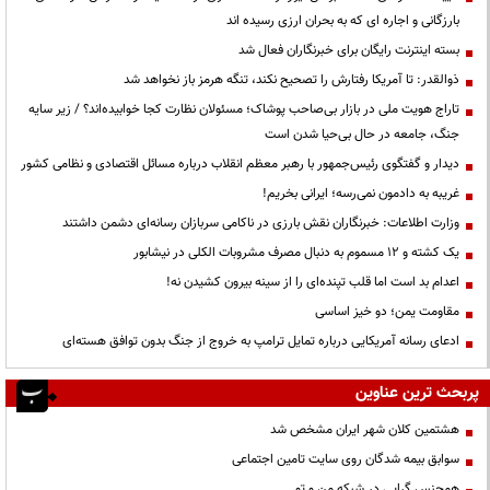
بارزگانی و اجاره ای که به بحران ارزی رسیده اند
بسته اینترنت رایگان برای خبرنگاران فعال شد
ذوالقدر: تا آمریکا رفتارش را تصحیح نکند، تنگه هرمز باز نخواهد شد
تاراج هویت ملی در بازار بی‌صاحب پوشاک؛ مسئولان نظارت کجا خوابیده‌اند؟ / زیر سایه
جنگ، جامعه در حال بی‌حیا شدن است
دیدار و گفتگوی رئیس‌جمهور با رهبر معظم انقلاب درباره مسائل اقتصادی و نظامی کشور
غریبه به دادمون نمی‌رسه؛ ایرانی بخریم!
وزارت اطلاعات: خبرنگاران نقش بارزی در ناکامی سربازان رسانه‌ای دشمن داشتند
یک کشته و ۱۲ مسموم به دنبال مصرف مشروبات الکلی در نیشابور
اعدام بد است اما قلب تپنده‌ای را از سینه بیرون کشیدن نه!
مقاومت یمن؛ دو خیز اساسی
ادعای رسانه آمریکایی درباره تمایل ترامپ به خروج از جنگ بدون توافق هسته‌ای
پربحث ترین عناوین
هشتمین کلان شهر ایران مشخص شد
سوابق بیمه شدگان روی سایت تامین اجتماعی
همجنس گرایی در شبکه من و تو