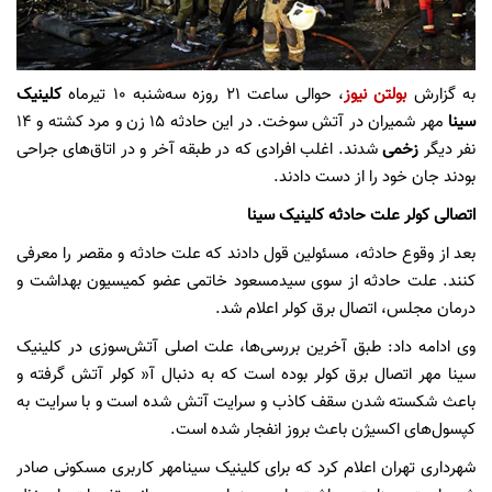
به گزارش
بولتن نیوز
، حوالی ساعت 21 روزه سه‌شنبه 10 تیرماه
کلینیک
سینا
مهر شمیران در آتش سوخت. در این حادثه 15 زن و مرد کشته و 14
نفر دیگر
زخمی
شدند. اغلب افرادی که در طبقه آخر و در اتاق‌‌های جراحی
بودند جان خود را از دست دادند.
اتصالی کولر علت حادثه کلینیک سینا
بعد از وقوع حادثه، مسئولین قول دادند که علت حادثه و مقصر را معرفی
کنند. علت حادثه از سوی سیدمسعود خاتمی عضو کمیسیون بهداشت و
درمان مجلس، اتصال برق کولر اعلام شد.
وی ادامه داد: طبق آخرین بررسی‌ها، علت اصلی آتش‌سوزی در کلینیک
سینا مهر اتصال برق کولر بوده است که به دنبال آ« کولر آتش گرفته و
باعث شکسته شدن سقف کاذب و سرایت آتش شده است و با سرایت به
کپسول‌های اکسیژن باعث بروز انفجار شده است.
شهرداری تهران اعلام کرد که برای کلینیک سینامهر کاربری مسکونی صادر